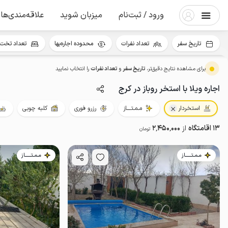
ورود / ثبت‌نام
میزبان شوید
علاقه‌مندی‌ها
تاریخ سفر
تعداد نفرات
محدوده اجاره‌بها
تعداد تخت 
برای مشاهده نتایج دقیق‌تر،
تاریخ سفر
و
تعداد نفرات
را انتخاب نمایید
اجاره ویلا با استخر روباز در کرج
استخردار
مـمـتــــاز
رزرو فوری
کلبه چوبی
13 اقامتگاه
از
2٬450٬000
تومان
مـمـتــــــاز
مـمـتــــــاز