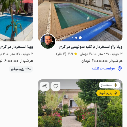
ویلا باغ استخردار با کلبه سوئیسی در کرج
ویلا استخردار در کرج -
3 خوابه . 240 متر . تا 20 مهمان
4.9
(2 نظر)
2 خوابه . 120 متر . تا 6 مهمان
6٬000٬000
20٬000٬000
هر شب از
تومان
هر شب از
تو
موقعیت در نقشه
20+ رزرو موفق
مـمـتــــــاز
رزرو فوری