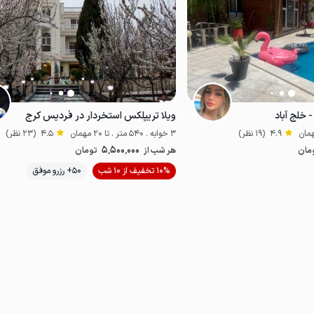
 خلج آباد
ویلا تریپلکس استخردار در فردیس کرج
4.9
(19 نظر)
3 خوابه . 540 متر . تا 20 مهمان
4.5
(23 نظر)
5٬500٬000
مان
هر شب از
تومان
موقعیت در نقشه
10% تخفیف از 10 شب
50+ رزرو موفق