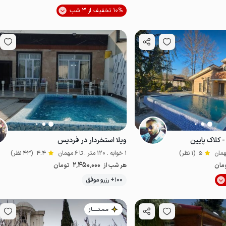
موقعیت در نقشه
موقعیت در نقشه
10% تخفیف از 3 شب
- کلاک پایین
ویلا استخردار در فردیس
5
(1 نظر)
1 خوابه . 120 متر . تا 6 مهمان
4.4
(43 نظر)
2٬450٬000
مان
هر شب از
تومان
موقعیت در نقشه
موقعیت در نقشه
100+ رزرو موفق
مـمـتــــــاز