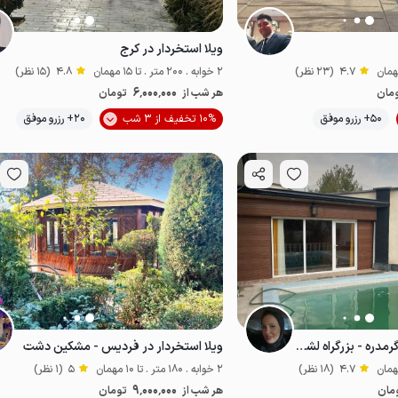
ویلا استخردار در کرج
4.7
(23 نظر)
2 خوابه . 200 متر . تا 15 مهمان
4.8
(15 نظر)
6٬000٬000
مان
هر شب از
تومان
50+ رزرو موفق
10% تخفیف از 3 شب
20+ رزرو موفق
مناسب توان‌یاب
ویلا استخردار نزدیک گرمدره - بزرگراه لشکری
ویلا استخردار در فردیس - مشکین دشت
4.7
(18 نظر)
2 خوابه . 180 متر . تا 10 مهمان
5
(1 نظر)
9٬000٬000
مان
هر شب از
تومان