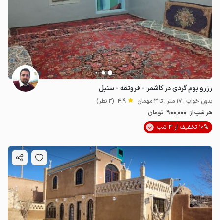
رزرو بوم گردی در کاشمر - فروتقه - سنبل
بدون خواب . 17 متر . تا 3 مهمان
4.9
(3 نظر)
900٬000
هر شب از
تومان
10% تخفیف از 3 شب