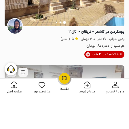
بومگردی در کاشمر - تربقان - اتاق ۲
بدون خواب . 20 متر . تا 6 مهمان
5
(1 نظر)
800٬000
هر شب از
تومان
10% تخفیف از 3 شب
OpenStreetMap
©
نقشه
ورود / ثبت‌نام
میزبان شوید
علاقه‌مندی‌ها
صفحه اصلی