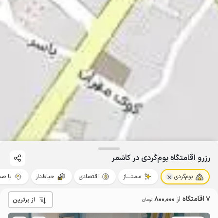
رزرو اقامتگاه بوم‌گردی در کاشمر
بوم‌گردی
مـمـتــــاز
اقتصادی
حیاط‌دار
با صب
7 اقامتگاه
از
800٬000
از برترین
تومان