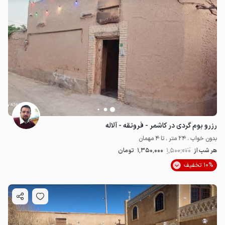
رزرو بوم گردی در کاشمر - فروتقه - آلاله
بدون خواب . 24 متر . تا 4 مهمان
هر شب از
1٬500٬000
1٬350٬000
تومان
10% تخفیف
1.5
میلیون ت
4.8