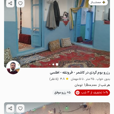
مـمـتــــــاز
رزرو بوم گردی در کاشمر - فروتقه - اطلسی
بدون خواب . 25 متر . تا 5 مهمان
4.8
(5 نظر)
1٬500٬000
هر شب از
تومان
10% تخفیف از 3 شب
5+ رزرو موفق