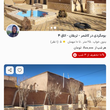
بومگردی در کاشمر - تربقان - اتاق ۴
بدون خواب . 25 متر . تا 10 مهمان
5
(1 نظر)
800٬000
هر شب از
تومان
10% تخفیف از 3 شب