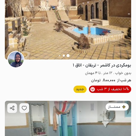
بومگردی در کاشمر - تربقان - اتاق ۱
بدون خواب . 12 متر . تا 4 مهمان
800٬000
هر شب از
تومان
10% تخفیف از 3 شب
جدید
مـمـتــــــاز