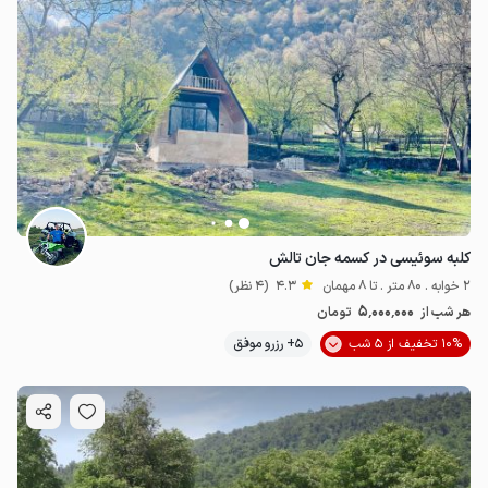
کلبه سوئیسی در کسمه جان تالش
2 خوابه . 80 متر . تا 8 مهمان
4.3
(4 نظر)
5٬000٬000
هر شب از
تومان
10% تخفیف از 5 شب
5+ رزرو موفق