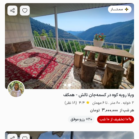
مـمـتــــــاز
ویلا روبه کوه در کسمه‌جان تالش - همکف
2 خوابه . 80 متر . تا 6 مهمان
4.4
(18 نظر)
3٬000٬000
هر شب از
تومان
10% تخفیف از 10 شب
20+ رزرو موفق