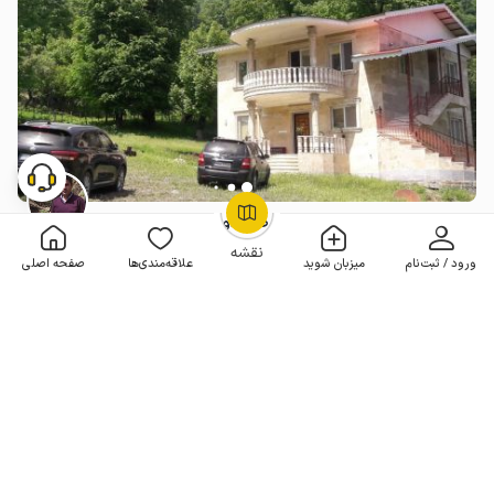
خانه ویلایی در کسمه جان تالش - طبقه اول
OpenStreetMap
©
2 خوابه . 120 متر . تا 7 مهمان
4.8
(2 نظر)
نقشه
ورود / ثبت‌نام
میزبان شوید
علاقه‌مندی‌ها
صفحه اصلی
هر شب از
4٬000٬000
3٬600٬000
تومان
10% تخفیف لحظه آخری