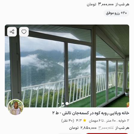
3٬000٬000
هر شب از
تومان
20+ رزرو موفق
5
میلیون ت
4.3
خانه ویلایی روبه کوه در کسمه‌جان تالش - ط ۲
2 خوابه . 80 متر . تا 6 مهمان
4.3
(40 نظر)
هر شب از
3٬000٬000
2٬850٬000
تومان