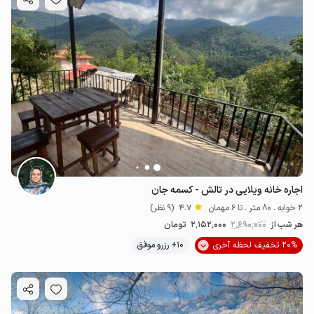
اجاره خانه ویلایی در تالش - کسمه جان
2 خوابه . 80 متر . تا 6 مهمان
4.7
(9 نظر)
هر شب از
2٬690٬000
2٬152٬000
تومان
20% تخفیف لحظه آخری
10+ رزرو موفق