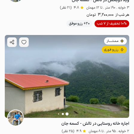
ویلا دوبلکس در تالش - کسمه جان
3 خوابه . 190 متر . تا 12 مهمان
4.8
(21 نظر)
3٬200٬000
هر شب از
تومان
10% تخفیف از 7 شب
20+ رزرو موفق
مـمـتــــــاز
رزرو فوری
اجاره خانه روستایی در تالش - کسمه جان
2 خوابه . 95 متر . تا 8 مهمان
4.9
(25 نظر)