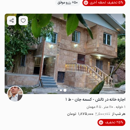
5% تخفیف لحظه آخری
50+ رزرو موفق
اجاره خانه در تالش - کسمه جان - ط ۱
1 خوابه . 110 متر . تا 8 مهمان
هر شب از
2٬500٬000
1٬875٬000
تومان
25% تخفیف