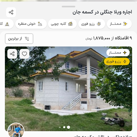
اجاره ویلا جنگلی در کسمه جان
مـمـتــــاز
رزرو فوری
کلبه چوبی
خوش منظره
کل
9 اقامتگاه
از
1٬875٬000
از برترین
تومان
مـمـتــــــاز
رزرو فوری