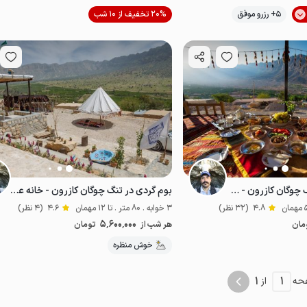
موقعیت در نقشه
5+ رزرو موفق
20% تخفیف از 10 شب
از
پت‌نواز
رزرو بوم گردی در تنگ چوگان کازرون - سوئیت
بوم گردی در تنگ چوگان کازرون - خانه عشایری
4.8
(32 نظر)
3 خوابه . 80 متر . تا 12 مهمان
4.6
(4 نظر)
5٬600٬000
مان
هر شب از
تومان
خاص
خوش منظره
1
1
حه
از