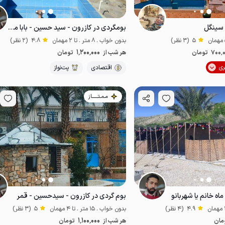
 سینگل
بومگردی در کازرون - سید حسین - بابا مشهدی
5
(3 نظر)
بدون خواب . 8 متر . تا 2 مهمان
4.8
(2 نظر)
1٬200٬000
700٬
تومان
هر شب از
تومان
موقعیت در نقشه
اقتصادی
اقتصادی
پت‌نواز
مـمـتــــــاز
اه خانم یا شهربانو
بوم گردی در کازرون - سیدحسین - قمر
4.9
(4 نظر)
بدون خواب . 15 متر . تا 4 مهمان
5
(3 نظر)
1٬100٬000
مان
هر شب از
تومان