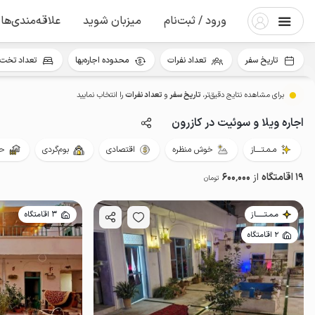
ورود / ثبت‌نام
میزبان شوید
علاقه‌مندی‌ها
تاریخ سفر
تعداد نفرات
محدوده اجاره‌بها
تعداد تخت 
برای مشاهده نتایج دقیق‌تر،
تاریخ سفر
و
تعداد نفرات
را انتخاب نمایید
اجاره ویلا و سوئیت در کازرون
مـمـتــــاز
خوش منظره
اقتصادی
بوم‌گردی
حی
19 اقامتگاه
از
600٬000
تومان
مـمـتــــــاز
3 اقامتگاه
2 اقامتگاه