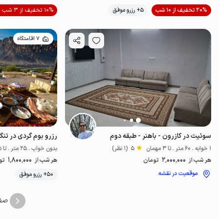
20% تخفیف از 10 شب
5+ رزرو موفق
10% تخفیف از 3 شب
اقتصادی
پت‌نو
7 اقامتگاه
سوئیت در کازرون - باهنر - طبقه دوم
1 خوابه . 60 متر . تا 3 مهمان
5
(1 نظر)
بدون خواب . 25 متر . تا 5 مهمان
1٬800٬000
2٬000٬000
هر شب از
تومان
هر شب از
تو
موقعیت در نقشه
50+ رزرو موفق
صف