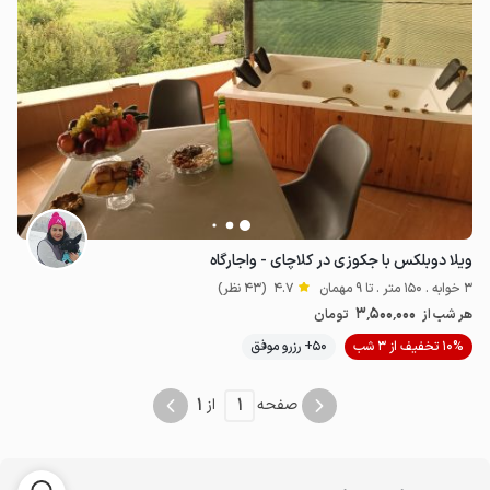
ویلا دوبلکس با جکوزی در کلاچای - واجارگاه
3 خوابه . 150 متر . تا 9 مهمان
4.7
(43 نظر)
3٬500٬000
هر شب از
تومان
10% تخفیف از 3 شب
50+ رزرو موفق
1
1
صفحه
از