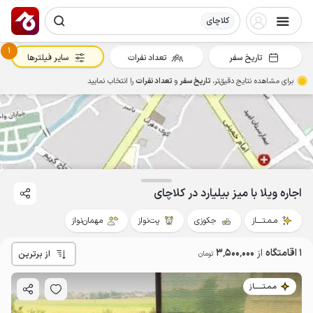
کلاچای
1
تاریخ سفر
تعداد نفرات
سایر فیلترها
برای مشاهده نتایج دقیق‌تر،
تاریخ سفر
و
تعداد نفرات
را انتخاب نمایید
3.5
میلیون ت
4.7
اجاره ویلا با میز بیلیارد در کلاچای
مـمـتــــاز
جکوزی
پت‌نواز
مهمان‌نواز
1 اقامتگاه
از
3٬500٬000
از برترین
تومان
مـمـتــــــاز