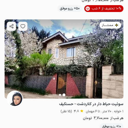
3٬250٬000
هر شب از
تومان
10% تخفیف از 6 شب
50+ رزرو موفق
مـمـتــــــاز
سوئیت حیاط دار در کلاردشت - حسنکیف
1 خوابه . 70 متر . تا 6 مهمان
4.8
(15 نظر)
2٬700٬000
هر شب از
تومان
10+ رزرو موفق