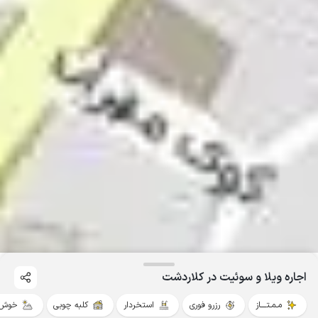
اجاره ویلا و سوئیت در کلاردشت
مـمـتــــاز
رزرو فوری
استخردار
کلبه چوبی
خوش 