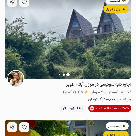
مـمـتــــــاز
رزرو فوری
اجاره کلبه سوئیسی در مرزن آباد - طویر
1 خوابه . 56 متر . تا 4 مهمان
4.7
(67 نظر)
4٬200٬000
هر شب از
تومان
20% تخفیف از 5 شب
100+ رزرو موفق
مـمـتــــــاز
رزرو فوری