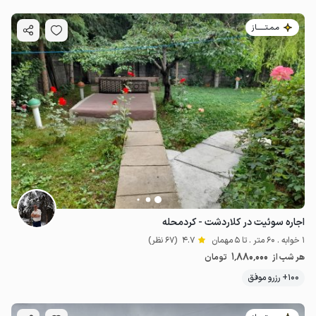
مـمـتــــــاز
اجاره سوئیت در کلاردشت - کردمحله
1 خوابه . 60 متر . تا 5 مهمان
4.7
(67 نظر)
1٬880٬000
هر شب از
تومان
100+ رزرو موفق