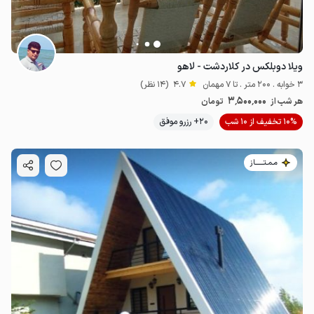
ویلا دوبلکس در کلاردشت - لاهو
3 خوابه . 200 متر . تا 7 مهمان
4.7
(14 نظر)
3٬500٬000
هر شب از
تومان
10% تخفیف از 10 شب
20+ رزرو موفق
مـمـتــــــاز