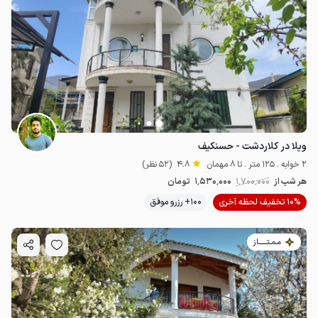
ویلا در کلاردشت - حسنکیف
2 خوابه . 125 متر . تا 8 مهمان
4.8
(52 نظر)
هر شب از
1٬700٬000
1٬530٬000
تومان
10% تخفیف لحظه آخری
100+ رزرو موفق
مـمـتــــــاز