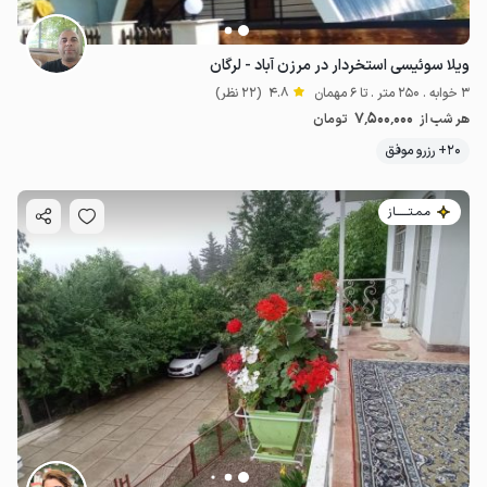
ویلا سوئیسی استخردار در مرزن آباد - لرگان
3 خوابه . 250 متر . تا 6 مهمان
4.8
(22 نظر)
7٬500٬000
هر شب از
تومان
20+ رزرو موفق
مـمـتــــــاز