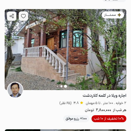
مـمـتــــــاز
اجاره ویلا در کلمه کلاردشت
2 خوابه . 100 متر . تا 5 مهمان
4.8
(65 نظر)
2٬800٬000
هر شب از
تومان
10% تخفیف از 10 شب
100+ رزرو موفق