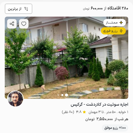
280 اقامتگاه
از
600٬000
از برترین
تومان
مـمـتــــــاز
رزرو فوری
اجاره سوئیت در کلاردشت - گرکپس
1 خوابه . 50 متر . تا 3 مهمان
4.8
(80 نظر)
2٬550٬000
هر شب از
تومان
100+ رزرو موفق