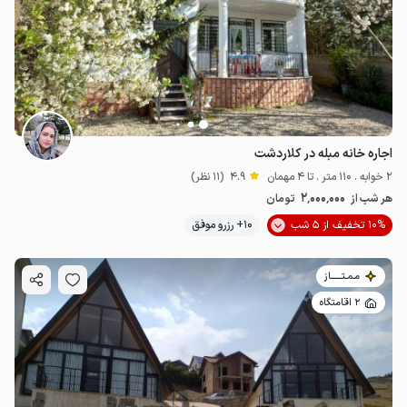
3.25
میلیون ت
4.7
اجاره خانه مبله در کلاردشت
2 خوابه . 110 متر . تا 4 مهمان
4.9
(11 نظر)
2٬000٬000
هر شب از
تومان
10% تخفیف از 5 شب
10+ رزرو موفق
مـمـتــــــاز
2 اقامتگاه