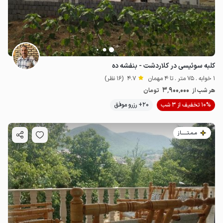
کلبه سوئیسی در کلاردشت - بنفشه ده
1 خوابه . 75 متر . تا 4 مهمان
4.7
(16 نظر)
3٬900٬000
هر شب از
تومان
10% تخفیف از 3 شب
20+ رزرو موفق
مـمـتــــــاز