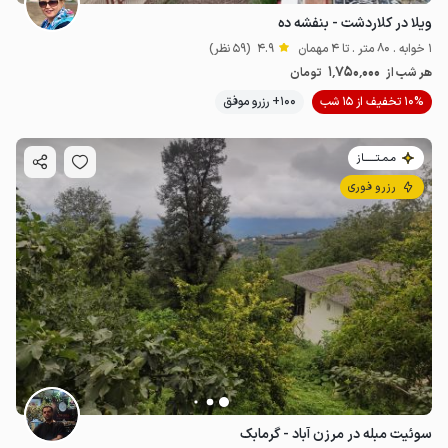
ویلا در کلاردشت - بنفشه ده
1 خوابه . 80 متر . تا 4 مهمان
4.9
(59 نظر)
1٬750٬000
هر شب از
تومان
10% تخفیف از 15 شب
100+ رزرو موفق
مـمـتــــــاز
رزرو فوری
سوئیت مبله در مرزن آباد - گرمابک