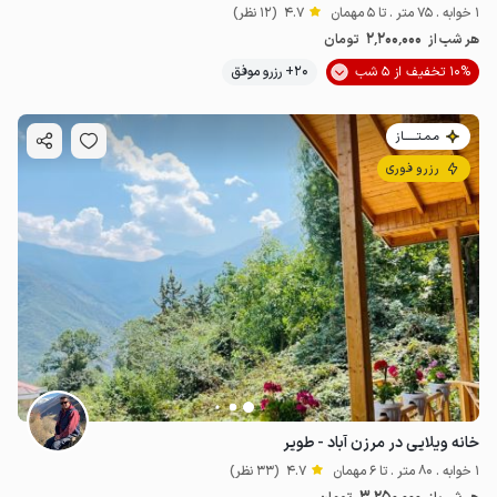
1 خوابه . 75 متر . تا 5 مهمان
4.7
(12 نظر)
2٬200٬000
هر شب از
تومان
10% تخفیف از 5 شب
20+ رزرو موفق
مـمـتــــــاز
رزرو فوری
خانه ویلایی در مرزن آباد - طویر
1 خوابه . 80 متر . تا 6 مهمان
4.7
(33 نظر)