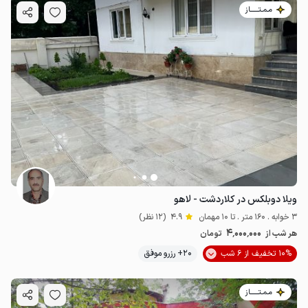
مـمـتــــــاز
ویلا دوبلکس در کلاردشت - لاهو
3 خوابه . 160 متر . تا 10 مهمان
4.9
(12 نظر)
4٬000٬000
هر شب از
تومان
10% تخفیف از 6 شب
20+ رزرو موفق
مـمـتــــــاز