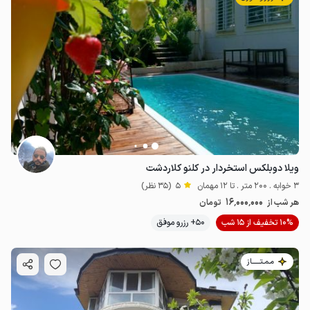
ویلا دوبلکس استخردار در کلنو کلاردشت
3 خوابه . 200 متر . تا 12 مهمان
5
(35 نظر)
16٬000٬000
هر شب از
تومان
10% تخفیف از 15 شب
50+ رزرو موفق
مـمـتــــــاز