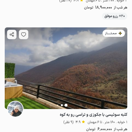
2 خوابه . 200 متر . تا 6 مهمان
4.8
(20 نظر)
18٬900٬000
هر شب از
تومان
20+ رزرو موفق
مـمـتــــــاز
کلبه سوئیسی با جکوزی و تراسی رو به کوه
1 خوابه . 160 متر . تا 6 مهمان
4.9
(9 نظر)
6٬000٬000
هر شب از
تومان