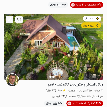
10% تخفیف از 3 شب
10+ رزرو موفق
مـمـتــــــاز
رزرو فوری
ویلا با استخر و جکوزی در کلاردشت - لاهو
3 خوابه . 350 متر . تا 12 مهمان
4.8
(42 نظر)
هر شب از
29٬900٬000
23٬920٬000
تومان
20% تخفیف لحظه آخری
50+ رزرو موفق