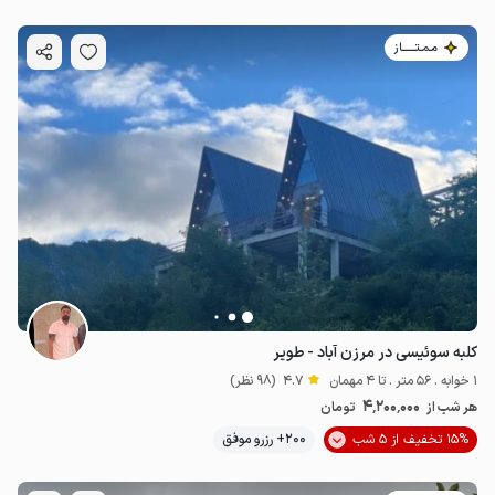
مـمـتــــــاز
کلبه سوئیسی در مرزن آباد - طویر
1 خوابه . 56 متر . تا 4 مهمان
4.7
(98 نظر)
4٬200٬000
هر شب از
تومان
15% تخفیف از 5 شب
200+ رزرو موفق