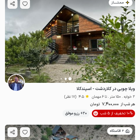
مـمـتــــــاز
ویلا چوبی در کلاردشت - اسپندکلا
2 خوابه . 150 متر . تا 6 مهمان
4.5
(17 نظر)
7٬400٬000
هر شب از
تومان
10% تخفیف از 5 شب
20+ رزرو موفق
2 اقامتگاه