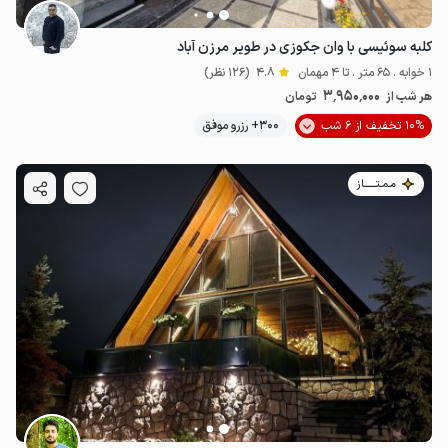
کلبه سوئیسی با وان جکوزی در طویر مرزن آباد
1 خوابه . 65 متر . تا 4 مهمان
4.8
(126 نظر)
3٬950٬000
هر شب از
تومان
10% تخفیف از 6 شب
300+ رزرو موفق
مـمـتــــــاز