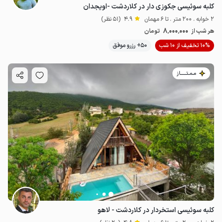
کلبه سوئیسی جکوزی دار در کلاردشت -اویجدان
2 خوابه . 200 متر . تا 6 مهمان
4.9
(51 نظر)
8٬000٬000
هر شب از
تومان
10% تخفیف از 10 شب
50+ رزرو موفق
6
میلیون ت
4.9
مـمـتــــــاز
کلبه سوئیسی استخردار در کلاردشت - لاهو