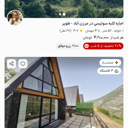
اجاره کلبه سوئیسی در مرزن آباد - طویر
1 خوابه . 56 متر . تا 4 مهمان
4.7
(67 نظر)
4٬200٬000
هر شب از
تومان
20% تخفیف از 5 شب
100+ رزرو موفق
مـمـتــــــاز
3 اقامتگاه