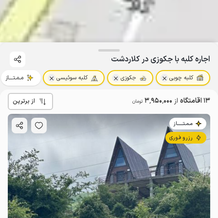
اجاره کلبه با جکوزی در کلاردشت
کلبه چوبی
جکوزی
کلبه سوئیسی
مـمـتــــاز
13 اقامتگاه
از
3٬950٬000
از برترین
تومان
مـمـتــــــاز
رزرو فوری