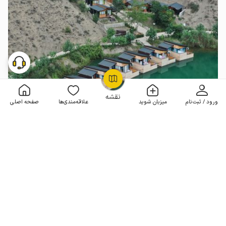
OpenStreetMap
©
نقشه
ورود / ثبت‌نام
میزبان شوید
علاقه‌مندی‌ها
صفحه اصلی
کلبه شناور با پکیج پدل برد در دریاچه ولشت
1 خوابه . 45 متر . تا 3 مهمان
4.3
(2 نظر)
25٬100٬000
هر شب از
تومان
10% تخفیف از 3 شب