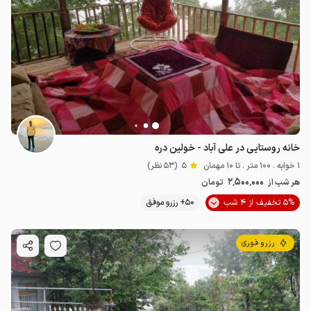
خانه روستایی در علی آباد - خولین دره
1 خوابه . 100 متر . تا 10 مهمان
5
(53 نظر)
2٬500٬000
هر شب از
تومان
5% تخفیف از 4 شب
50+ رزرو موفق
رزرو فوری