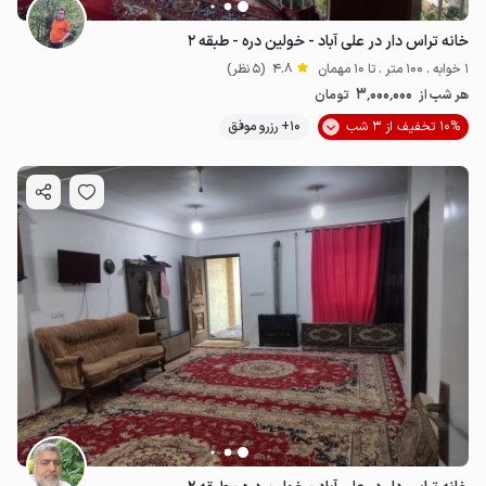
خانه تراس دار در علی آباد - خولین دره - طبقه ۲
1 خوابه . 100 متر . تا 10 مهمان
4.8
(5 نظر)
3٬000٬000
هر شب از
تومان
10% تخفیف از 3 شب
10+ رزرو موفق