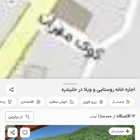
اجاره خانه روستایی و ویلا در خلیندره
مـمـتــــاز
رزرو فوری
خوش منظره
اقتصادی
پت‌ن
12 اقامتگاه
از
1٬100٬000
از برترین
تومان
مـمـتــــــاز