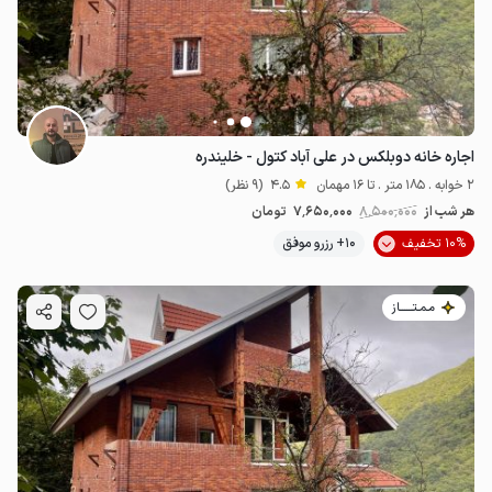
3
میلیون ت
5
اجاره خانه دوبلکس در علی آباد کتول - خلیندره
2 خوابه . 185 متر . تا 16 مهمان
4.5
(9 نظر)
هر شب از
8٬500٬000
7٬650٬000
تومان
10% تخفیف
10+ رزرو موفق
مـمـتــــــاز