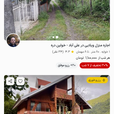
اجاره منزل ویلایی در علی آباد - خولین دره
1 خوابه . 80 متر . تا 8 مهمان
4.3
(34 نظر)
1٬100٬000
هر شب از
تومان
20% تخفیف از 7 شب
20+ رزرو موفق
رزرو فوری