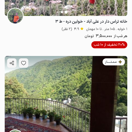
خانه تراس دار در علی آباد - خولین دره - ط ۳
1 خوابه . 105 متر . تا 10 مهمان
4.9
(2 نظر)
3٬500٬000
هر شب از
تومان
20% تخفیف از 10 شب
مـمـتــــــاز