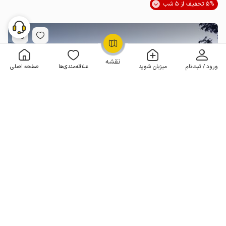
5% تخفیف از 5 شب
OpenStreetMap
©
نقشه
ورود / ثبت‌نام
میزبان شوید
علاقه‌مندی‌ها
صفحه اصلی
خانه تراس دار در علی آباد - خولین دره - طبقه ۲
1 خوابه . 130 متر . تا 8 مهمان
4.7
(3 نظر)
4٬500٬000
هر شب از
تومان
5% تخفیف از 6 شب
5+ رزرو موفق