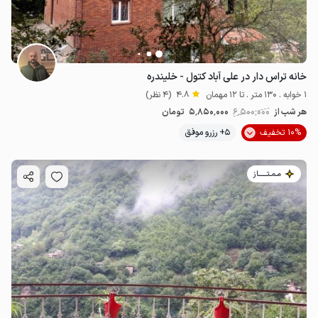
خانه تراس دار در علی آباد کتول - خلیندره
1 خوابه . 130 متر . تا 12 مهمان
4.8
(4 نظر)
هر شب از
6٬500٬000
5٬850٬000
تومان
10% تخفیف
5+ رزرو موفق
مـمـتــــــاز