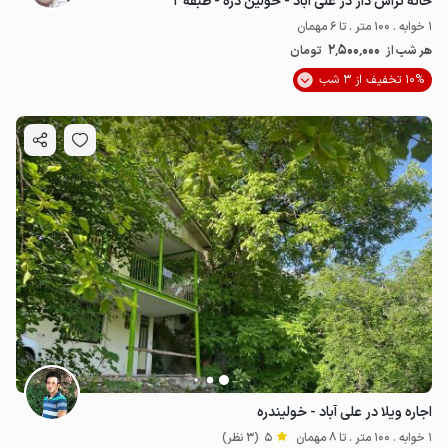
خانه تراس دار در علی آباد - خولین دره - طبقه ۲
1 خوابه . 100 متر . تا 6 مهمان
2٬500٬000
هر شب از
تومان
10% تخفیف از 3 شب
اجاره ویلا در علی آباد - خولیندره
1 خوابه . 100 متر . تا 8 مهمان
5
(3 نظر)