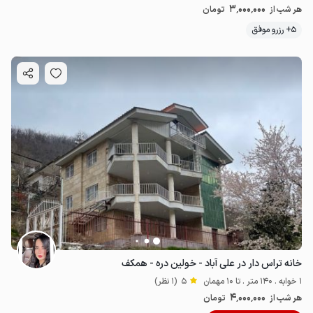
3٬000٬000
هر شب از
تومان
5+ رزرو موفق
خانه تراس دار در علی آباد - خولین دره - همکف
1 خوابه . 140 متر . تا 10 مهمان
5
(1 نظر)
4٬000٬000
هر شب از
تومان