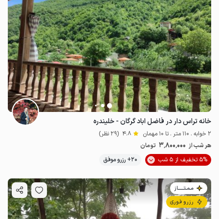
خانه تراس دار در فاضل اباد گرگان - خلیندره
2 خوابه . 110 متر . تا 10 مهمان
4.8
(29 نظر)
3٬800٬000
هر شب از
تومان
5% تخفیف از 5 شب
20+ رزرو موفق
مـمـتــــــاز
رزرو فوری