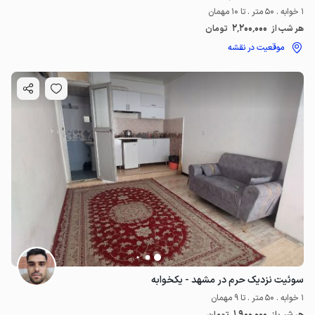
1 خوابه . 50 متر . تا 10 مهمان
2٬200٬000
هر شب از
تومان
موقعیت در نقشه
سوئیت نزدیک حرم در مشهد - یکخوابه
1 خوابه . 50 متر . تا 9 مهمان
1٬900٬000