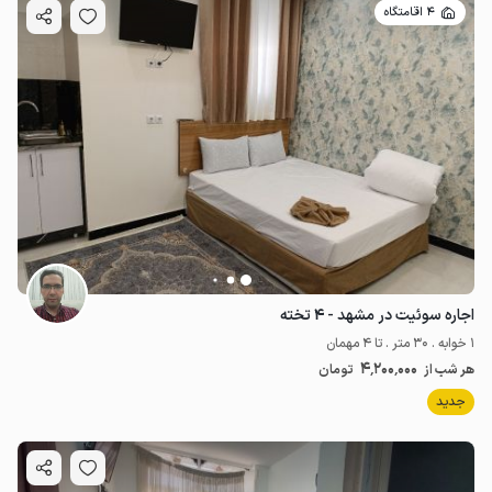
4 اقامتگاه
اجاره سوئیت در مشهد - ۴ تخته
1 خوابه . 30 متر . تا 4 مهمان
4٬200٬000
هر شب از
تومان
جدید