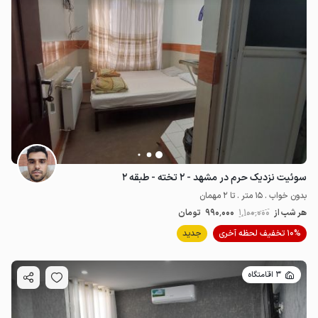
سوئیت نزدیک حرم در مشهد - ۲ تخته - طبقه ۲
بدون خواب . 15 متر . تا 2 مهمان
هر شب از
1٬100٬000
990٬000
تومان
10% تخفیف لحظه آخری
جدید
3 اقامتگاه