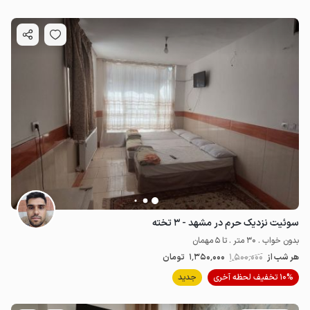
سوئیت نزدیک حرم در مشهد - ۳ تخته
بدون خواب . 30 متر . تا 5 مهمان
هر شب از
1٬500٬000
1٬350٬000
تومان
10% تخفیف لحظه آخری
جدید