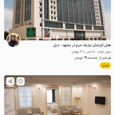
هتل آپارتمان نزدیک حرم در مشهد - دبل
بدون خواب . 70 متر . تا 3 مهمان
4٬000٬000
هر شب از
تومان
جدید