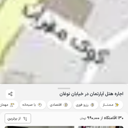
اجاره هتل آپارتمان در خیابان نوغان
مـمـتــــاز
رزرو فوری
اقتصادی
با صبحانه
مهمان‌ن
130 اقامتگاه
از
990٬000
از برترین
تومان