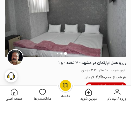
رزرو هتل آپارتمان در مشهد - ۳ تخته - و ۱
بدون خواب . 20 متر . تا 3 مهمان
2٬250٬000
هر شب از
تومان
10% تخفیف از 4 شب
OpenStreetMap
©
نقشه
ورود / ثبت‌نام
میزبان شوید
علاقه‌مندی‌ها
صفحه اصلی
4 اقامتگاه