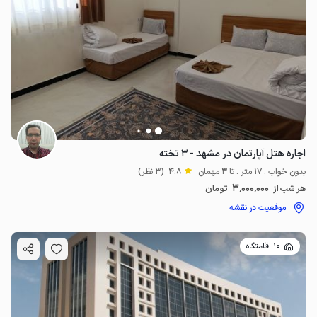
اجاره هتل آپارتمان در مشهد - ۳ تخته
بدون خواب . 17 متر . تا 3 مهمان
4.8
(3 نظر)
3٬000٬000
هر شب از
تومان
موقعیت در نقشه
10 اقامتگاه