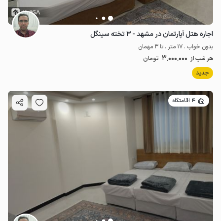
اجاره هتل آپارتمان در مشهد - ۳ تخته سینگل
بدون خواب . 17 متر . تا 3 مهمان
3٬000٬000
هر شب از
تومان
جدید
4 اقامتگاه