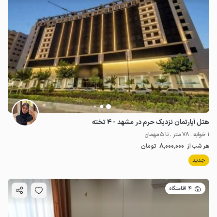
هتل آپارتمان نزدیک حرم در مشهد - ۴ تخته
1 خوابه . 78 متر . تا 5 مهمان
8٬000٬000
هر شب از
تومان
جدید
4 اقامتگاه