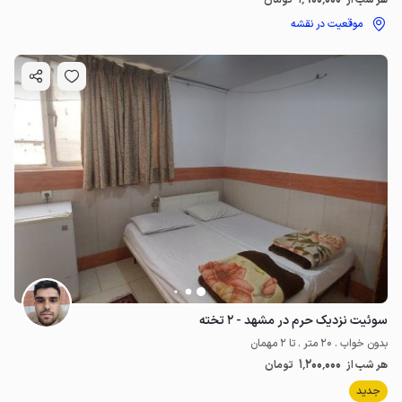
هر شب از
تومان
موقعیت در نقشه
سوئیت نزدیک حرم در مشهد - ۲ تخته
بدون خواب . 20 متر . تا 2 مهمان
1٬200٬000
هر شب از
تومان
جدید