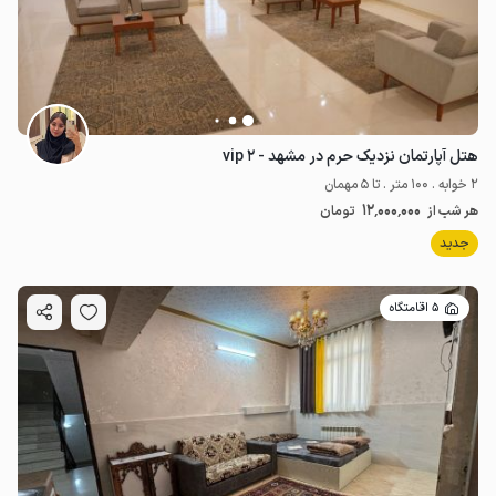
هتل آپارتمان نزدیک حرم در مشهد - vip ۲
2 خوابه . 100 متر . تا 5 مهمان
12٬000٬000
هر شب از
تومان
جدید
5 اقامتگاه
2.25
میلیون ت