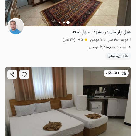
هتل آپارتمان در مشهد - چهار تخته
1 خوابه . 45 متر . تا 7 مهمان
4.5
(27 نظر)
2٬200٬000
هر شب از
تومان
50+ رزرو موفق
4 اقامتگاه