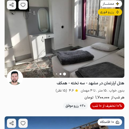
مـمـتــــــاز
رزرو فوری
هتل آپارتمان در مشهد - سه تخته - همکف
بدون خواب . 15 متر . تا 4 مهمان
4.6
(15 نظر)
1٬700٬000
هر شب از
تومان
10% تخفیف از 10 شب
20+ رزرو موفق
10 اقامتگاه