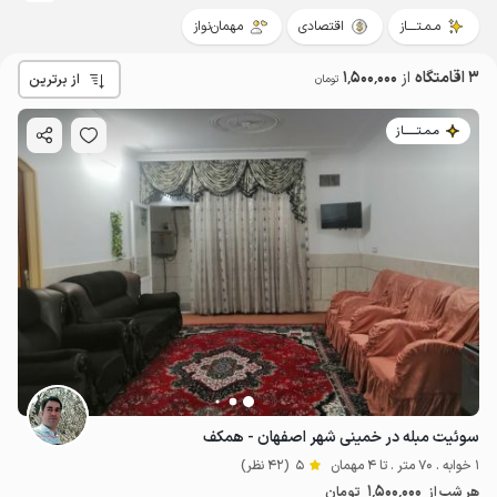
مـمـتــــاز
اقتصادی
مهمان‌نواز
3 اقامتگاه
از
1٬500٬000
از برترین
تومان
مـمـتــــــاز
سوئیت مبله در خمینی شهر اصفهان - همکف
1 خوابه . 70 متر . تا 4 مهمان
5
(42 نظر)
1.5
میلیون ت
5
1٬500٬000
هر شب از
تومان