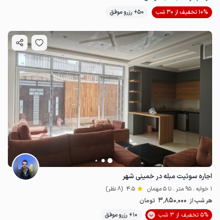
10% تخفیف از 30 شب
50+ رزرو موفق
اجاره سوئیت مبله در خمینی شهر
1 خوابه . 95 متر . تا 5 مهمان
4.5
(8 نظر)
3٬850٬000
هر شب از
تومان
5% تخفیف از 3 شب
10+ رزرو موفق