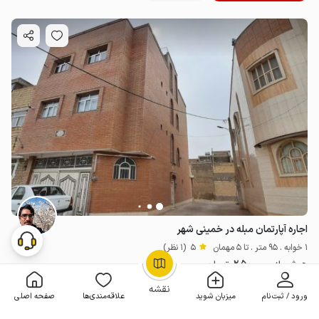
اجاره آپارتمان مبله در خمینی شهر
1 خوابه . 95 متر . تا 5 مهمان
5
(1 نظر)
2٬500٬000
هر شب از
تومان
OpenStreetMap
©
5% تخفیف از 2 شب
نقشه
ورود / ثبت‌نام
میزبان شوید
علاقه‌مندی‌ها
صفحه اصلی