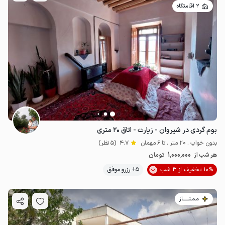
2 اقامتگاه
بوم گردی در شیروان - زیارت - اتاق ۲۰ متری
بدون خواب . 20 متر . تا 6 مهمان
4.7
(5 نظر)
1٬000٬000
هر شب از
تومان
10% تخفیف از 3 شب
5+ رزرو موفق
مـمـتــــــاز