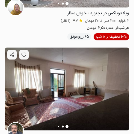
ویلا دوبلکس در بجنورد - خوش منظر
2 خوابه . 200 متر . تا 20 مهمان
4.7
(1 نظر)
2٬500٬000
هر شب از
تومان
10% تخفیف از 10 شب
5+ رزرو موفق