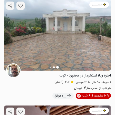
مـمـتــــــاز
اجاره ویلا استخردار در بجنورد - توت
1 خوابه . 90 متر . تا 14 مهمان
4.7
(6 نظر)
4٬800٬000
هر شب از
تومان
10% تخفیف از 6 شب
10+ رزرو موفق
مـمـتــــــاز