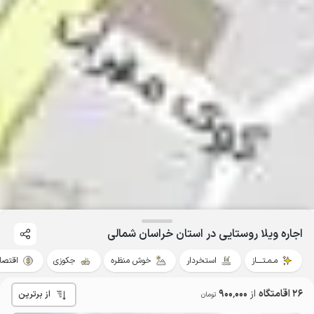
اجاره ویلا روستایی در استان خراسان شمالی
مـمـتــــاز
استخردار
خوش منظره
جکوزی
اقتصا
26 اقامتگاه
از
900٬000
از برترین
تومان