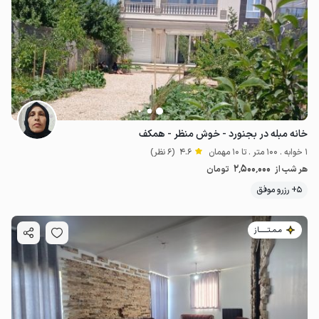
خانه مبله در بجنورد - خوش منظر - همکف
1 خوابه . 100 متر . تا 10 مهمان
4.6
(6 نظر)
2٬500٬000
هر شب از
تومان
5+ رزرو موفق
مـمـتــــــاز