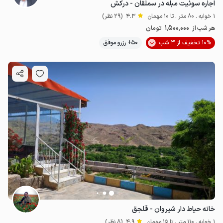
اجاره سوئیت مبله در سملقان - درکش
1 خوابه . 80 متر . تا 10 مهمان
4.3
(29 نظر)
1٬500٬000
هر شب از
تومان
10% تخفیف از 3 شب
50+ رزرو موفق
خانه حیاط دار شیروان - قلجق
1 خوابه . 110 متر . تا 15 مهمان
4.9
(8 نظر)