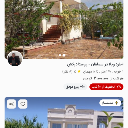
اجاره ویلا در سملقان - روستا درکش
1 خوابه . 140 متر . تا 10 مهمان
5
(8 نظر)
3٬000٬000
هر شب از
تومان
10% تخفیف از 10 شب
10+ رزرو موفق
مـمـتــــــاز