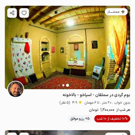
مـمـتــــــاز
بوم گردی در سملقان - اسپاخو - بالاخونه
بدون خواب . 20 متر . تا 6 مهمان
4.9
(5 نظر)
1٬200٬000
هر شب از
تومان
10% تخفیف از 10 شب
5+ رزرو موفق