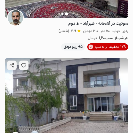
سوئیت در آشخانه - شیرآباد - ط دوم
بدون خواب . 50 متر . تا 6 مهمان
4.9
(5 نظر)
1٬200٬000
هر شب از
تومان
10% تخفیف از 5 شب
5+ رزرو موفق