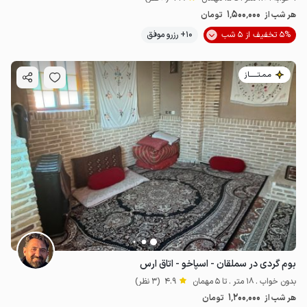
1٬500٬000
هر شب از
تومان
5% تخفیف از 5 شب
10+ رزرو موفق
مـمـتــــــاز
بوم گردی در سملقان - اسپاخو - اتاق ارس
بدون خواب . 18 متر . تا 5 مهمان
4.9
(3 نظر)
1٬200٬000
هر شب از
تومان