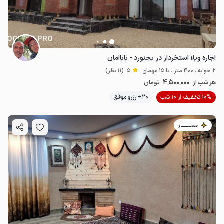
اجاره ویلا استخردار در بجنورد - باباامان
2 خوابه . 400 متر . تا 15 مهمان
5
(11 نظر)
4٬500٬000
هر شب از
تومان
10% تخفیف از 10 شب
20+ رزرو موفق
مـمـتــــــاز