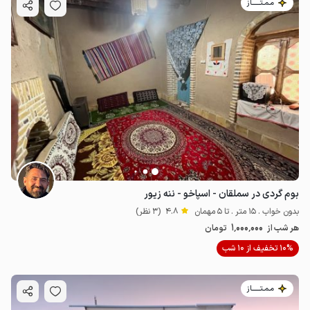
مـمـتــــــاز
بوم گردی در سملقان - اسپاخو - ننه زیور
بدون خواب . 15 متر . تا 5 مهمان
4.8
(3 نظر)
1٬000٬000
هر شب از
تومان
10% تخفیف از 10 شب
مـمـتــــــاز