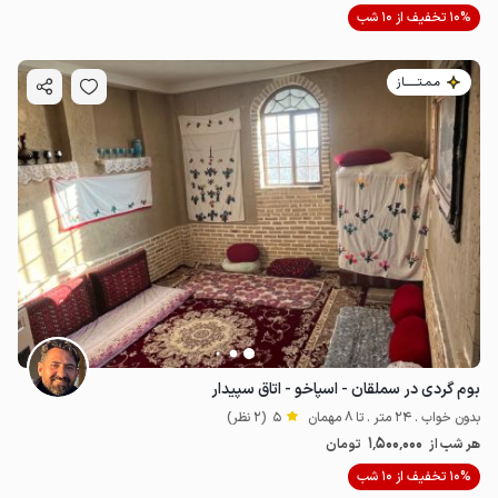
10% تخفیف از 10 شب
مـمـتــــــاز
بوم گردی در سملقان - اسپاخو - اتاق سپیدار
بدون خواب . 24 متر . تا 8 مهمان
5
(2 نظر)
1٬500٬000
هر شب از
تومان
10% تخفیف از 10 شب