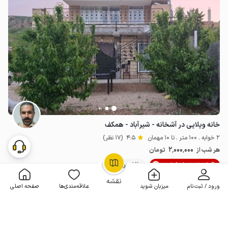
خانه ویلایی در آشخانه - شیرآباد - همکف
2 خوابه . 100 متر . تا 10 مهمان
4.5
(17 نظر)
2٬000٬000
هر شب از
تومان
10% تخفیف از 5 شب
20+ رزرو موفق
OpenStreetMap
©
نقشه
ورود / ثبت‌نام
میزبان شوید
علاقه‌مندی‌ها
صفحه اصلی
مـمـتــــــاز