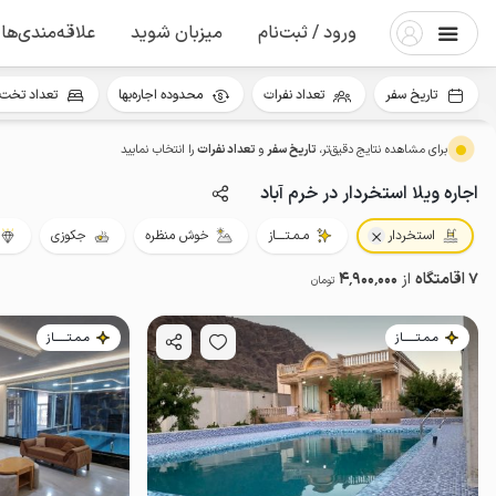
ورود / ثبت‌نام
میزبان شوید
علاقه‌مندی‌ها
تاریخ سفر
تعداد نفرات
محدوده اجاره‌بها
تعداد تخت 
برای مشاهده نتایج دقیق‌تر،
تاریخ سفر
و
تعداد نفرات
را انتخاب نمایید
اجاره ویلا استخردار در خرم آباد
استخردار
مـمـتــــاز
خوش منظره
جکوزی
7 اقامتگاه
از
4٬900٬000
تومان
مـمـتــــــاز
مـمـتــــــاز