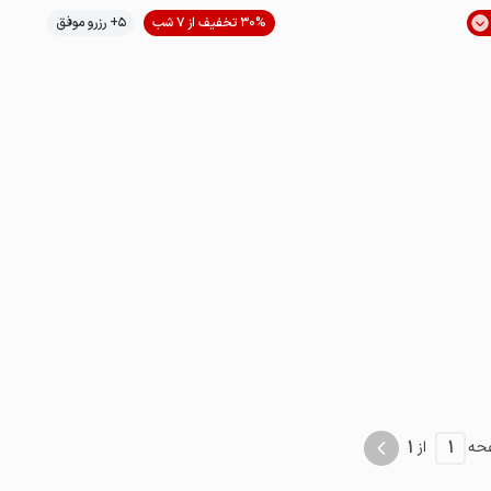
30% تخفیف از 7 شب
5+ رزرو موفق
لوکس و مجلل
1
1
حه
از