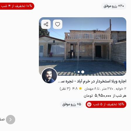
موقعیت در نقشه
20+ رزرو موفق
10% تخفیف از 4 شب
اجاره ویلا استخردار در خرم آباد - تجره سراب
2 خوابه . 270 متر . تا 8 مهمان
4.8
(3 نظر)
5٬950٬000
هر شب از
تومان
موقعیت در نقشه
15% تخفیف از 5 شب
5+ رزرو موفق
صف