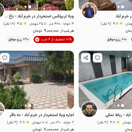
 خرم آباد
ویلا تریپلکس استخردار در خرم آباد - باغ دایی
4.8
(9 نظر)
4 خوابه . 480 متر . تا 25 مهمان
4.5
(18 نظر)
9٬000٬000
مان
هر شب از
تومان
موقعیت در نقشه
10+ رزرو موفق
10% تخفیف از 6 شب
20+ رزرو موفق
آباد - رباط نمکی
اجاره ویلا استخردار در خرم آباد - ده باقر
4.7
(3 نظر)
2 خوابه . 120 متر . تا 10 مهمان
3.8
(3 نظر)
7٬000٬000
مان
هر شب از
تومان