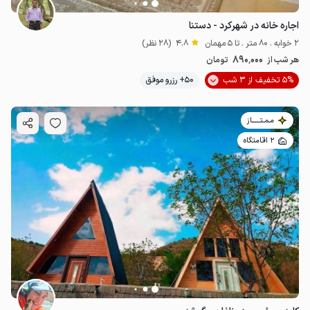
اجاره خانه در شهرکرد - دستنا
2 خوابه . 80 متر . تا 5 مهمان
4.8
(28 نظر)
890٬000
هر شب از
تومان
5% تخفیف از 3 شب
50+ رزرو موفق
مـمـتــــــاز
2 اقامتگاه
2.43
میلیون ت
4.6