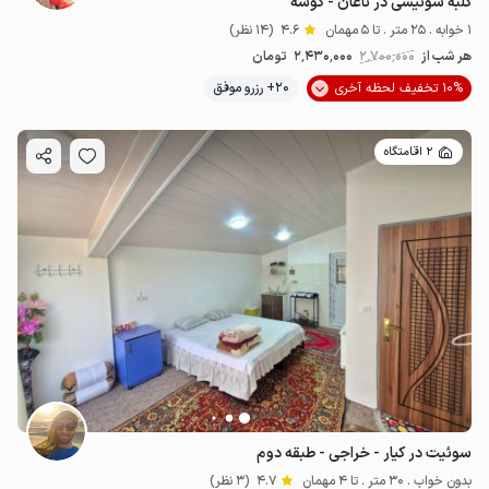
کلبه سوئیسی در ناغان - گوشه
1 خوابه . 25 متر . تا 5 مهمان
4.6
(14 نظر)
هر شب از
2٬700٬000
2٬430٬000
تومان
10% تخفیف لحظه آخری
20+ رزرو موفق
2 اقامتگاه
سوئیت در کیار - خراجی - طبقه دوم
بدون خواب . 30 متر . تا 4 مهمان
4.7
(3 نظر)