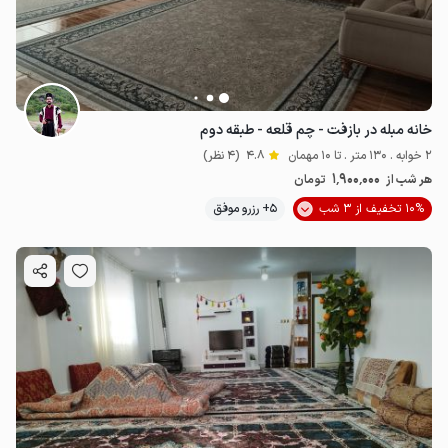
خانه مبله در بازفت - چم قلعه - طبقه دوم
2 خوابه . 130 متر . تا 10 مهمان
4.8
(4 نظر)
1٬900٬000
هر شب از
تومان
10% تخفیف از 3 شب
5+ رزرو موفق