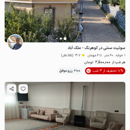
سوئیت سنتی در کوهرنگ - ملک آباد
1 خوابه . 60 متر . تا 6 مهمان
4.7
(55 نظر)
2٬500٬000
هر شب از
تومان
10% تخفیف از 3 شب
100+ رزرو موفق