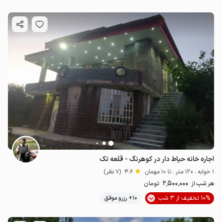
اجاره خانه حیاط دار در کوهرنگ - قلعه تک
1 خوابه . 120 متر . تا 10 مهمان
4.6
(7 نظر)
2٬500٬000
هر شب از
تومان
10% تخفیف از 3 شب
10+ رزرو موفق