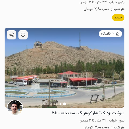
بدون خواب . 23 متر . تا 3 مهمان
2٬800٬000
هر شب از
تومان
جدید
2 اقامتگاه
سوئیت نزدیک آبشار کوهرنگ - سه تخته - ط۲
بدون خواب . 32 متر . تا 3 مهمان
3٬000٬000
هر شب از
تومان