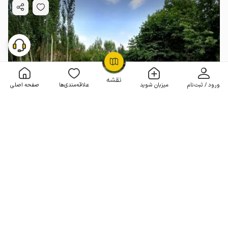
OpenStreetMap
©
نقشه
ورود / ثبت‌نام
میزبان شوید
علاقه‌مندی‌ها
صفحه اصلی
اجاره منزل در کوهرنگ - محمدآباد - ط۱
1 خوابه . 120 متر . تا 8 مهمان
4.6
(11 نظر)
2٬300٬000
هر شب از
تومان
10% تخفیف از 10 شب
10+ رزرو موفق