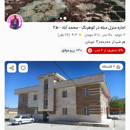
اجاره منزل مبله در کوهرنگ - محمد آباد - ط۲
2 خوابه . 160 متر . تا 16 مهمان
4.3
(26 نظر)
2٬000٬000
هر شب از
تومان
5% تخفیف از 6 شب
20+ رزرو موفق
2 اقامتگاه
1.9
میلیون ت
4.8