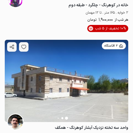
خانه در کوهرنگ - چلگرد - طبقه دوم
2 خوابه . 165 متر . تا 12 مهمان
1٬900٬000
هر شب از
تومان
10% تخفیف از 5 شب
2 اقامتگاه
واحد سه تخته نزدیک آبشار کوهرنگ - همکف