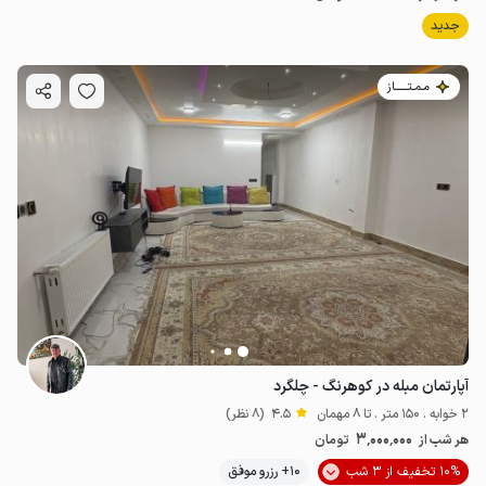
جدید
مـمـتــــــاز
آپارتمان مبله در کوهرنگ - چلگرد
2 خوابه . 150 متر . تا 8 مهمان
4.5
(8 نظر)
3٬000٬000
هر شب از
تومان
10% تخفیف از 3 شب
10+ رزرو موفق