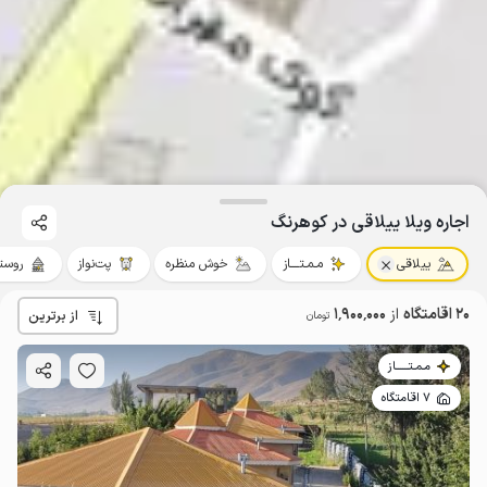
اجاره ویلا ییلاقی در کوهرنگ
ییلاقی
مـمـتــــاز
خوش منظره
پت‌نواز
روست
20 اقامتگاه
از
1٬900٬000
از برترین
تومان
مـمـتــــــاز
7 اقامتگاه