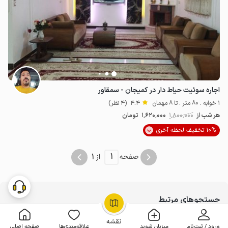
اجاره سوئیت حیاط دار در کمیجان - سمقاور
1 خوابه . 80 متر . تا 8 مهمان
4.4
(4 نظر)
هر شب از
1٬800٬000
1٬620٬000
تومان
10% تخفیف لحظه آخری
1
1
صفحه
از
جستجوهای مرتبط
OpenStreetMap
©
اجاره ویلا و سوئیت
نقشه
23814
ورود / ثبت‌نام
میزبان شوید
علاقه‌مندی‌ها
صفحه اصلی