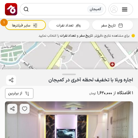
کمیجان
1
تاریخ سفر
تعداد نفرات
سایر فیلترها
برای مشاهده نتایج دقیق‌تر،
تاریخ سفر
و
تعداد نفرات
را انتخاب نمایید
اجاره ویلا با تخفیف لحظه آخری در کمیجان
1.62
میلیون ت
4.4
1 اقامتگاه
از
1٬620٬000
از برترین
تومان