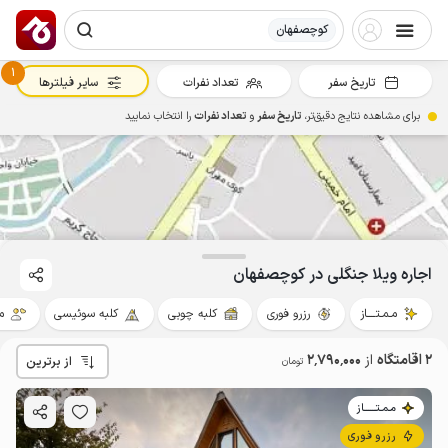
کوچصفهان
1
تاریخ سفر
تعداد نفرات
سایر فیلترها
برای مشاهده نتایج دقیق‌تر،
تاریخ سفر
و
تعداد نفرات
را انتخاب نمایید
2.79
میلیون ت
5
اجاره ویلا جنگلی در کوچصفهان
مـمـتــــاز
رزرو فوری
کلبه چوبی
کلبه سوئیسی
م
2 اقامتگاه
از
2٬790٬000
از برترین
تومان
مـمـتــــــاز
رزرو فوری