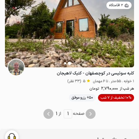
2 اقامتگاه
کلبه سوئیسی در کوچصفهان - کتیک لاهیجان
1 خوابه . 55 متر . تا 6 مهمان
5
(33 نظر)
2٬790٬000
هر شب از
تومان
10% تخفیف از 7 شب
50+ رزرو موفق
1
1
صفحه
از