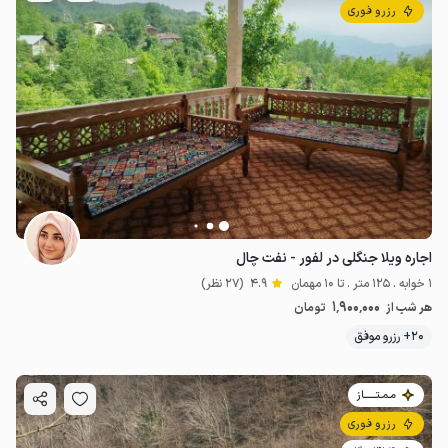
رزرو فوری
اجاره ویلا جنگلی در لفور - نفت چال
1 خوابه . 125 متر . تا 10 مهمان
4.9
(27 نظر)
1٬900٬000
هر شب از
تومان
20+ رزرو موفق
مـمـتــــــاز
رزرو فوری