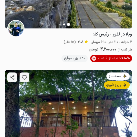
ویلا در لفور - رئیس کلا
2 خوابه . 110 متر . تا 6 مهمان
4.8
(15 نظر)
4٬200٬000
هر شب از
تومان
10% تخفیف از 6 شب
20+ رزرو موفق
مـمـتــــــاز
رزرو فوری