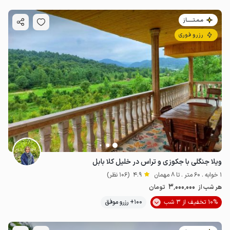
مـمـتــــــاز
رزرو فوری
ویلا جنگلی با جکوزی و تراس در خلیل کلا بابل
1 خوابه . 60 متر . تا 8 مهمان
4.9
(106 نظر)
3٬000٬000
هر شب از
تومان
10% تخفیف از 3 شب
100+ رزرو موفق