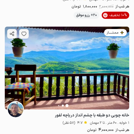
هر شب از
2٬000٬000
1٬800٬000
تومان
10% تخفیف
20+ رزرو موفق
مـمـتــــــاز
خانه چوبی دو طبقه با چشم انداز دریاچه لفور
1 خوابه . 60 متر . تا 2 مهمان
4.7
(57 نظر)
4٬000٬000
هر شب از
تومان