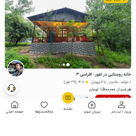
خانه روستایی در لفور- افراسی ۳
1 خوابه . 50 متر . تا 6 مهمان
4.7
(29 نظر)
1٬500٬000
هر شب از
تومان
10% تخفیف از 10 شب
50+ رزرو موفق
OpenStreetMap
©
نقشه
ورود / ثبت‌نام
میزبان شوید
علاقه‌مندی‌ها
صفحه اصلی
مـمـتــــــاز
رزرو فوری