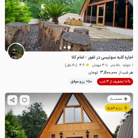
اجاره کلبه سوئیسی در لفور - امام کلا
1 خوابه . 50 متر . تا 4 مهمان
4.9
(60 نظر)
3٬500٬000
هر شب از
تومان
10% تخفیف از 4 شب
50+ رزرو موفق
مـمـتــــــاز
رزرو فوری