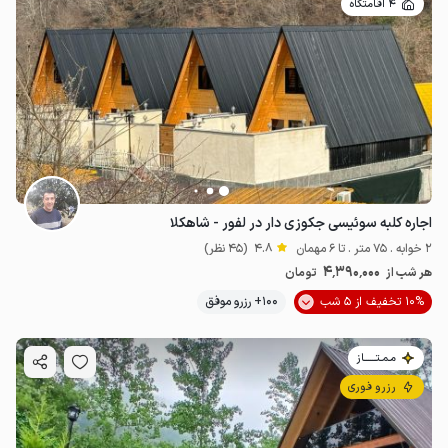
4 اقامتگاه
اجاره کلبه سوئیسی جکوزی دار در لفور - شاهکلا
2 خوابه . 75 متر . تا 6 مهمان
4.8
(45 نظر)
4٬390٬000
هر شب از
تومان
10% تخفیف از 5 شب
100+ رزرو موفق
مـمـتــــــاز
رزرو فوری