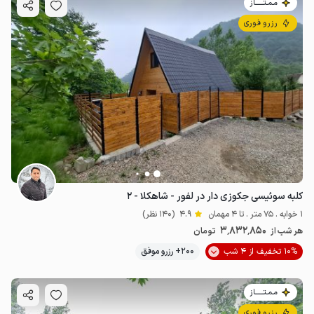
مـمـتــــــاز
رزرو فوری
کلبه سوئیسی جکوزی دار در لفور - شاهکلا - ۲
1 خوابه . 75 متر . تا 4 مهمان
4.9
(140 نظر)
3٬832٬850
هر شب از
تومان
10% تخفیف از 4 شب
200+ رزرو موفق
مـمـتــــــاز
رزرو فوری