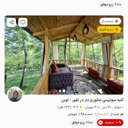
100+ رزرو موفق
مـمـتــــــاز
رزرو فوری
کلبه سوئیسی جکوزی دار در لفور - اوبن
1 خوابه . 40 متر . تا 4 مهمان
4.9
(143 نظر)
هر شب از
2٬200٬000
1٬980٬000
تومان
10% تخفیف
100+ رزرو موفق