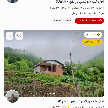
اجاره کلبه سوئیسی در لفور - شاهکلا
1 خوابه . 60 متر . تا 4 مهمان
4.7
(49 نظر)
2٬000٬000
هر شب از
تومان
20% تخفیف از 10 شب
100+ رزرو موفق
مـمـتــــــاز
رزرو فوری
اجاره خانه ویلایی در لفور - امام کلا
1 خوابه . 75 متر . تا 8 مهمان
4.8
(31 نظر)