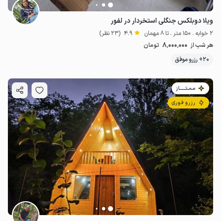
ویلا دوبلکس جنگلی استخردار در لفور
2 خوابه . 150 متر . تا 8 مهمان
4.9
(23 نظر)
8٬000٬000
هر شب از
تومان
20+ رزرو موفق
مـمـتــــــاز
رزرو فوری