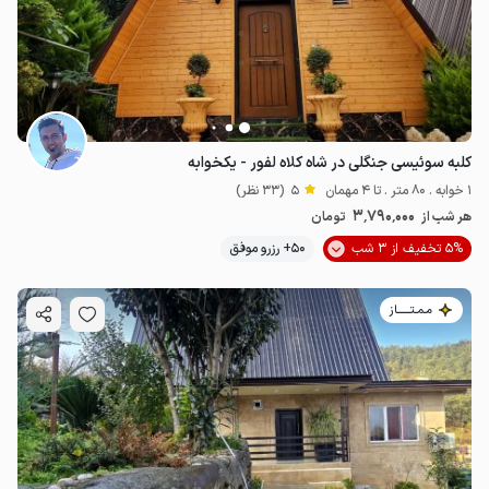
کلبه سوئیسی جنگلی در شاه کلاه لفور - یکخوابه
1 خوابه . 80 متر . تا 4 مهمان
5
(33 نظر)
3٬790٬000
هر شب از
تومان
5% تخفیف از 3 شب
50+ رزرو موفق
مـمـتــــــاز
1.9
میلیون ت
4.9
3.5
میلیون ت
4.9