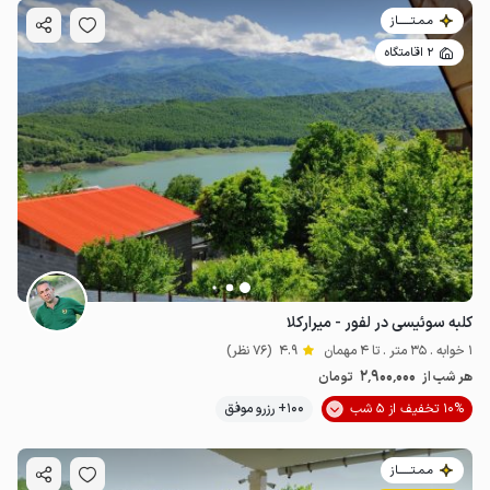
مـمـتــــــاز
2 اقامتگاه
کلبه سوئیسی در لفور - میرارکلا
1 خوابه . 35 متر . تا 4 مهمان
4.9
(76 نظر)
2٬900٬000
هر شب از
تومان
10% تخفیف از 5 شب
100+ رزرو موفق
مـمـتــــــاز