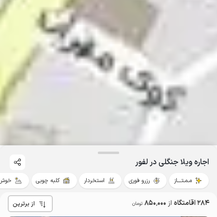
اجاره ویلا جنگلی در لفور
مـمـتــــاز
رزرو فوری
استخردار
کلبه چوبی
خوش 
284 اقامتگاه
از
850٬000
از برترین
تومان