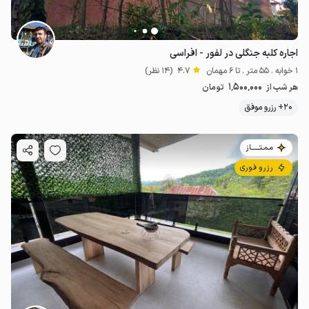
اجاره کلبه جنگلی در لفور - افراسی
1 خوابه . 55 متر . تا 6 مهمان
4.7
(14 نظر)
1٬500٬000
هر شب از
تومان
20+ رزرو موفق
مـمـتــــــاز
رزرو فوری