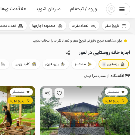
ورود / ثبت‌نام
میزبان شوید
علاقه‌مندی‌ها
تاریخ سفر
تعداد نفرات
محدوده اجاره‌بها
تعداد تخت 
برای مشاهده نتایج دقیق‌تر،
تاریخ سفر
و
تعداد نفرات
را انتخاب نمایید
اجاره خانه روستایی در لفور
روستایی
مـمـتــــاز
رزرو فوری
کلبه چوبی
46 اقامتگاه
از
1٬000٬000
تومان
مـمـتــــــاز
مـمـتــــــاز
رزرو فوری
رزرو فوری