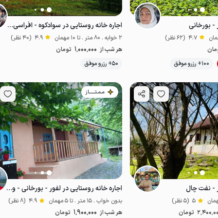
 - بورخانی
اجاره خانه روستایی در سوادکوه - افراسی - ۱
4.7
(62 نظر)
2 خوابه . 80 متر . تا 10 مهمان
4.9
(40 نظر)
1٬000٬000
مان
هر شب از
تومان
موقعیت در نقشه
موقعیت در نقشه
100+ رزرو موفق
50+ رزرو موفق
اص
مـمـتــــــاز
 - نفت چال
اجاره خانه روستایی در لفور - بورخانی - واحد یک
5
(5 نظر)
بدون خواب . 15 متر . تا 5 مهمان
4.9
(8 نظر)
1٬900٬000
2٬400٬0
تومان
هر شب از
تومان