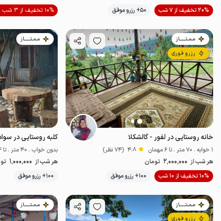
20% تخفیف از 7 شب
50+ رزرو موفق
10% تخفیف از 3 شب
خوش منظره
ا
مـمـتــــــاز
مـمـتــــــاز
رزرو فوری
خانه روستایی در لفور - گالشکلا
کلبه روستایی در سواد
1 خوابه . 70 متر . تا 6 مهمان
4.8
(74 نظر)
بدون خواب . 40 متر . تا 4 مهمان
1٬000٬000
2٬000٬000
هر شب از
تومان
هر شب از
توم
موقعیت در نقشه
10% تخفیف از 10 شب
100+ رزرو موفق
100+ رزرو موفق
مـمـتــــــاز
مـمـتــــــاز
رزرو فوری