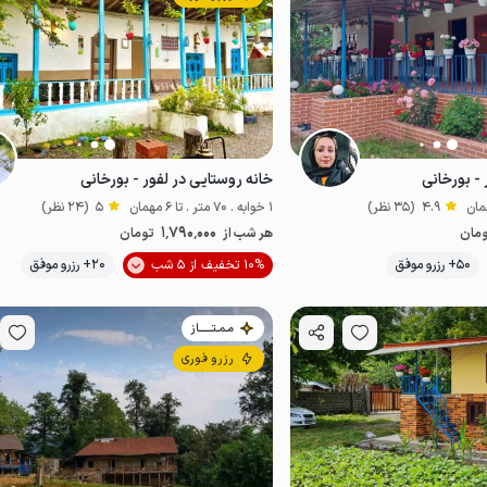
 - بورخانی
خانه روستایی در لفور - بورخانی
4.9
(35 نظر)
1 خوابه . 70 متر . تا 6 مهمان
5
(24 نظر)
1٬790٬000
مان
هر شب از
تومان
موقعیت در نقشه
موقعیت در نقشه
50+ رزرو موفق
10% تخفیف از 5 شب
20+ رزرو موفق
مـمـتــــــاز
رزرو فوری