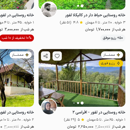
خانه روستایی حیاط دار در کالیکلا لفور
خانه روستایی در لفور
3 خوابه . 110 متر . تا 8 مهمان
4.8
(51 نظر)
1 خوابه . 45 متر . تا 4 مهمان
2٬000٬000
1٬700٬000
هر شب از
تومان
هر شب از
تو
50+ رزرو موفق
10% تخفیف از 10 شب
خوش منظره
خ
مـمـتــــــاز
مـمـتــــــاز
رزرو فوری
خانه روستایی در لفور - افراسی ۲
خانه روستایی در لفور
1 خوابه . 65 متر . تا 5 مهمان
5
(29 نظر)
2 خوابه . 80 متر . تا 10 مهمان
هر شب از
2٬500٬000
2٬250٬000
تومان
هر شب از
3٬000٬000
00