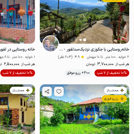
خانه‌روستایی با جکوزی‌ نزدیک‌سدلفور - بورخانی
خانه روستایی در لفور
2 خوابه . 100 متر . تا 10 مهمان
4.9
(203 نظر)
1 خوابه . 100 متر . تا 8 مهمان
2٬500٬000
3٬700٬000
هر شب از
تومان
هر شب از
تو
10% تخفیف از 7 شب
300+ رزرو موفق
10% تخفیف از 7 شب
خوش منظره
مـمـتــــــاز
مـمـتــــــاز
رزرو فوری