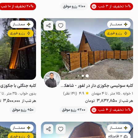
10% تخفیف از 3 شب
100+ رزرو موفق
20% تخفیف از 10 شب
لب آب
پت‌نواز
مـمـتــــــاز
مـمـتــــــاز
رزرو فوری
رزرو فوری
کلبه سوئیسی جکوزی دار در لفور - شاهکلا - ۲
1 خوابه . 75 متر . تا 4 مهمان
4.9
(141 نظر)
بدون خواب . 35 متر . تا 2 مهمان
3٬500٬000
3٬832٬850
هر شب از
تومان
هر شب از
ت
10% تخفیف از 4 شب
200+ رزرو موفق
50+ رزرو موفق
خوش منظره
مـمـتــــــاز
مـمـتــــــاز
2 اقامتگاه
رزرو فوری