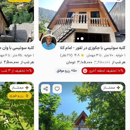
کلبه سوئیسی با جکوزی در لفور - امام کلا
1 خوابه . 70 متر . تا 4 مهمان
4.8
(27 نظر)
1 خوابه . 65 متر . تا 6 مهمان
2٬500٬000
هر شب از
3٬450٬000
3٬105٬000
تومان
هر شب از
تو
10% تخفیف لحظه آخری
50+ رزرو موفق
10% تخفیف از 3 شب
خوش منظره
مـمـتــــــاز
مـمـتــــــاز
رزرو فوری