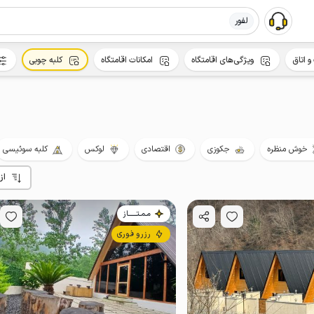
لفور
و اتاق
ویژگی‌های اقامتگاه
امکانات اقامتگاه
کلبه چوبی
خوش منظره
جکوزی
اقتصادی
لوکس
کلبه سوئیسی
از
مـمـتــــــاز
رزرو فوری