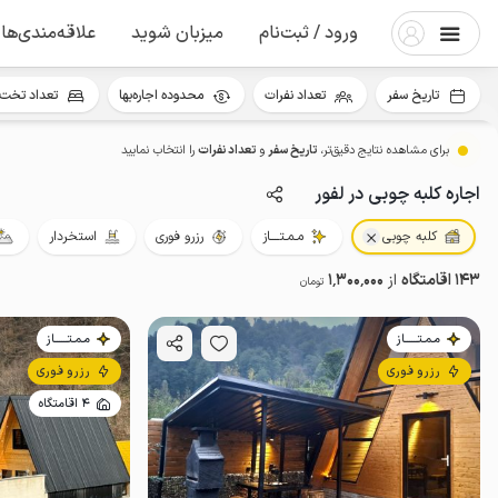
ورود / ثبت‌نام
میزبان شوید
علاقه‌مندی‌ها
تاریخ سفر
تعداد نفرات
محدوده اجاره‌بها
تعداد تخت 
برای مشاهده نتایج دقیق‌تر،
تاریخ سفر
و
تعداد نفرات
را انتخاب نمایید
اجاره کلبه چوبی در لفور
کلبه چوبی
مـمـتــــاز
رزرو فوری
استخردار
143 اقامتگاه
از
1٬300٬000
تومان
مـمـتــــــاز
مـمـتــــــاز
رزرو فوری
رزرو فوری
4 اقامتگاه