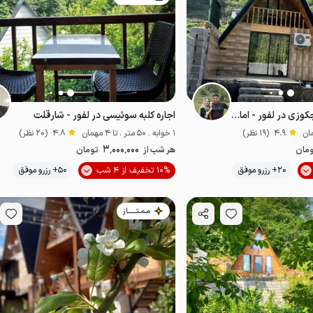
کلبه سوئیسی با وان جکوزی در لفور - امام کلا
اجاره کلبه سوئیسی در لفور - شارقلت
4.9
(19 نظر)
1 خوابه . 50 متر . تا 4 مهمان
4.8
(20 نظر)
3٬000٬000
مان
هر شب از
تومان
موقعیت در نقشه
موقعیت در نقشه
20+ رزرو موفق
10% تخفیف از 4 شب
50+ رزرو موفق
مـمـتــــــاز