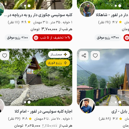
ر در لفور - شاهکلا
کلبه سوئیسی جکوزی دار رو به دریاچه در لفور
4.7
(191 نظر)
1 خوابه . 35 متر . تا 3 مهمان
4.9
(111 نظر)
3٬700٬000
مان
هر شب از
تومان
300+ رزرو موفق
10% تخفیف از 5 شب
100+ رزرو موفق
خوش منظره
مـمـتــــــاز
رزرو فوری
بابل - آری
اجاره کلبه سوئیسی در لفور - امام کلا
4.7
(68 نظر)
1 خوابه . 70 متر . تا 6 مهمان
4.8
(36 نظر)
مان
هر شب از
2٬250٬000
2٬025٬000
تومان