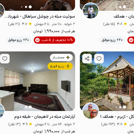
جان - همکف
سوئیت مبله در چوشل سیاهکل - شهربانو ۲
4.8
(15 نظر)
2 خوابه . 110 متر . تا 6 مهمان
4.7
(21 نظر)
1٬990٬000
مان
هر شب از
تومان
موقعیت در نقشه
موقعیت در نقشه
20+ رزرو موفق
10% تخفیف از 5 شب
20+ رزرو موفق
مـمـتــــــاز
رزرو فوری
 - ازبرم - همکف ۱
آپارتمان مبله در لاهیجان - طبقه دوم
4.8
(193 نظر)
2 خوابه . 76 متر . تا 6 مهمان
4.9
(13 نظر)
1٬990٬000
مان
هر شب از
تومان