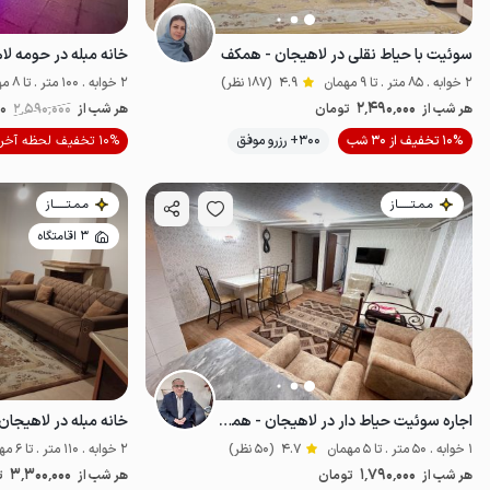
سوئیت با حیاط نقلی در لاهیجان - همکف
2 خوابه . 85 متر . تا 9 مهمان
4.9
(187 نظر)
2 خوابه . 100 متر . تا 8 مهمان
2٬490٬000
هر شب از
تومان
هر شب از
2٬590٬000
00
10% تخفیف از 30 شب
300+ رزرو موفق
10% تخفیف لحظه آخری
خوش غذا
ضدع
مـمـتــــــاز
مـمـتــــــاز
3 اقامتگاه
اجاره سوئیت حیاط دار در لاهیجان - همکف
خانه مبله در لاهیجان 
1 خوابه . 50 متر . تا 5 مهمان
4.7
(50 نظر)
2 خوابه . 110 متر . تا 6 مهمان
3٬300٬000
1٬790٬000
هر شب از
تومان
هر شب از
ت