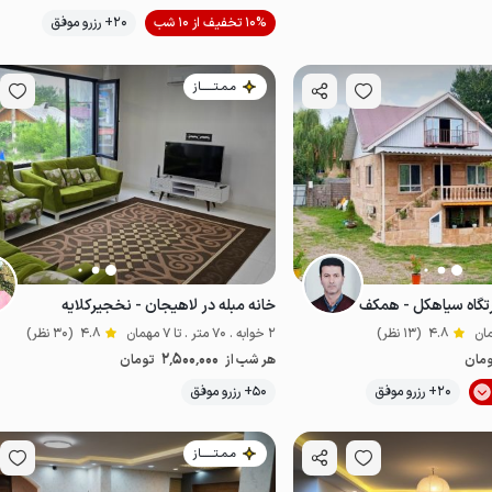
موقعیت در نقشه
10% تخفیف از 10 شب
20+ رزرو موفق
اقتصادی
مـمـتــــــاز
تگاه سیاهکل - همکف
خانه مبله در لاهیجان - نخجیرکلایه
4.8
(13 نظر)
2 خوابه . 70 متر . تا 7 مهمان
4.8
(30 نظر)
2٬500٬000
مان
هر شب از
تومان
موقعیت در نقشه
20+ رزرو موفق
50+ رزرو موفق
مـمـتــــــاز