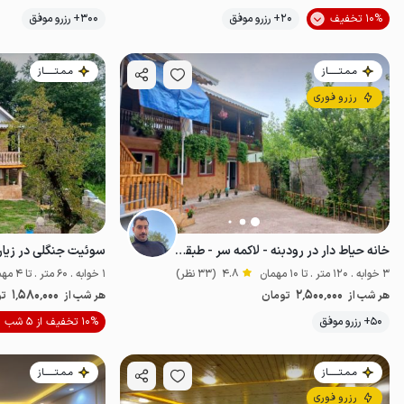
10% تخفیف
20+ رزرو موفق
300+ رزرو موفق
اقتصادی
مـمـتــــــاز
مـمـتــــــاز
رزرو فوری
خانه حیاط دار در رودبنه - لاکمه سر - طبقه ۲
سوئیت جنگلی در زیار
3 خوابه . 120 متر . تا 10 مهمان
4.8
(33 نظر)
1 خوابه . 60 متر . تا 4 مهمان
1٬580٬000
2٬500٬000
هر شب از
تومان
هر شب از
تو
موقعیت در نقشه
50+ رزرو موفق
10% تخفیف از 5 شب
مـمـتــــــاز
مـمـتــــــاز
رزرو فوری