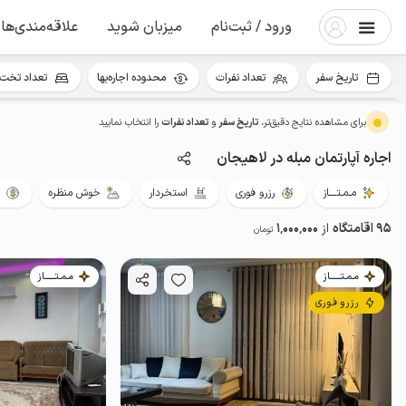
ورود / ثبت‌نام
میزبان شوید
علاقه‌مندی‌ها
تاریخ سفر
تعداد نفرات
محدوده اجاره‌بها
تعداد تخت 
برای مشاهده نتایج دقیق‌تر،
تاریخ سفر
و
تعداد نفرات
را انتخاب نمایید
اجاره آپارتمان مبله در لاهیجان
مـمـتــــاز
رزرو فوری
استخردار
خوش منظره
95 اقامتگاه
از
1٬000٬000
تومان
مـمـتــــــاز
مـمـتــــــاز
رزرو فوری