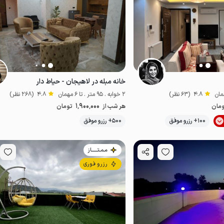
خانه مبله در لاهیجان - حیاط دار
4.8
(63 نظر)
2 خوابه . 95 متر . تا 6 مهمان
4.8
(268 نظر)
1٬900٬000
مان
هر شب از
تومان
100+ رزرو موفق
500+ رزرو موفق
مناسب توان‌یاب
مـمـتــــــاز
رزرو فوری