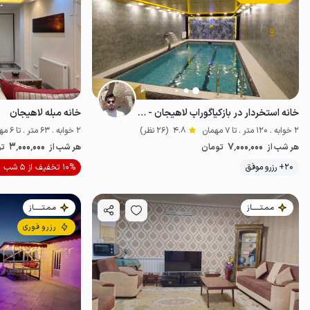
خانه استخردار در بازکیاگوراب لاهیجان - همکف
خانه مبله لاهیجان
2 خوابه . 120 متر . تا 7 مهمان
4.8
(26 نظر)
2 خوابه . 63 متر . تا 6 مهمان
3٬000٬000
7٬000٬000
هر شب از
تومان
هر شب از
تو
موقعیت در نقشه
20+ رزرو موفق
10% تخفیف از 5 شب
مـمـتــــــاز
مـمـتــــــاز
رزرو فوری