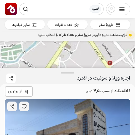
لامرد
تاریخ سفر
تعداد نفرات
سایر فیلترها
برای مشاهده نتایج دقیق‌تر،
تاریخ سفر
و
تعداد نفرات
را انتخاب نمایید
اجاره ویلا و سوئیت در لامرد
1 اقامتگاه
از
4٬500٬000
از برترین
تومان