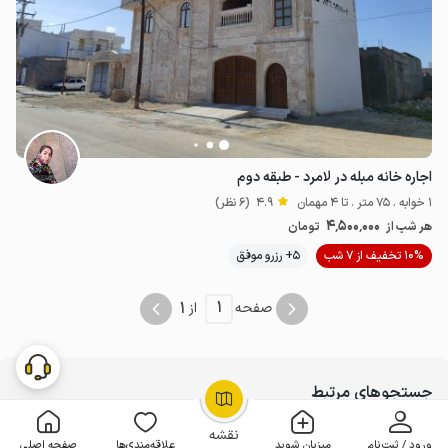
اجاره خانه مبله در لامرد - طبقه دوم
1 خوابه . 75 متر . تا 4 مهمان
4.9
(6 نظر)
4.5
میلیون ت
4.9
4٬500٬000
هر شب از
تومان
10% تخفیف از 7 شب
5+ رزرو موفق
1
1
صفحه
از
جستجوهای مرتبط
OpenStreetMap
©
اجاره ویلا و سوئیت
نقشه
23842
ورود / ثبت‌نام
میزبان شوید
علاقه‌مندی‌ها
صفحه اصلی