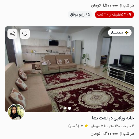
1٬500٬000
هر شب از
تومان
40% تخفیف از 20 شب
5+ رزرو موفق
مـمـتــــــاز
1.5
میلیون ت
4.8
خانه ویلایی در لشت نشا
2 خوابه . 120 متر . تا 7 مهمان
5
(9 نظر)
1٬300٬000
هر شب از
تومان