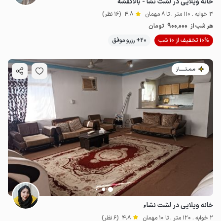
خانه ویلایی در لشت نشا - بالاگفشه
3 خوابه . 110 متر . تا 8 مهمان
4.8
(16 نظر)
900٬000
هر شب از
تومان
10% تخفیف از 10 شب
20+ رزرو موفق
مـمـتــــــاز
خانه ویلایی در لشت نشاء
2 خوابه . 120 متر . تا 10 مهمان
4.8
(6 نظر)