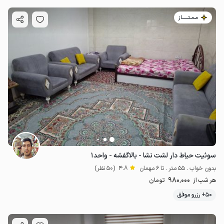
مـمـتــــــاز
سوئیت حیاط دار لشت نشا - بالاگفشه - واحد۱
بدون خواب . 55 متر . تا 6 مهمان
4.8
(50 نظر)
980٬000
هر شب از
تومان
50+ رزرو موفق