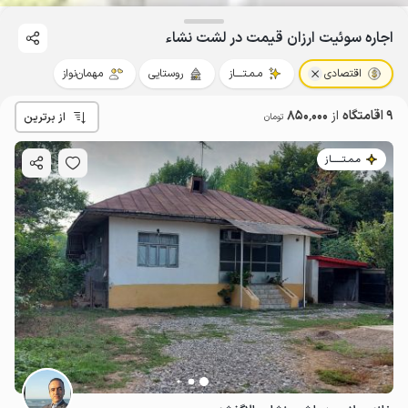
اجاره سوئیت ارزان قیمت در لشت نشاء
اقتصادی
مـمـتــــاز
روستایی
مهمان‌نواز
9 اقامتگاه
از
850٬000
از برترین
تومان
مـمـتــــــاز