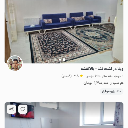
ویلا در لشت نشا - بالاگفشه
1 خوابه . 75 متر . تا 6 مهمان
4.8
(8 نظر)
1٬300٬000
هر شب از
تومان
10+ رزرو موفق