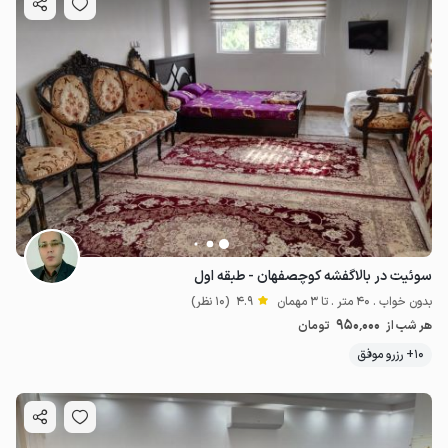
سوئیت در بالاگفشه کوچصفهان - طبقه اول
بدون خواب . 40 متر . تا 3 مهمان
4.9
(10 نظر)
950٬000
هر شب از
تومان
10+ رزرو موفق