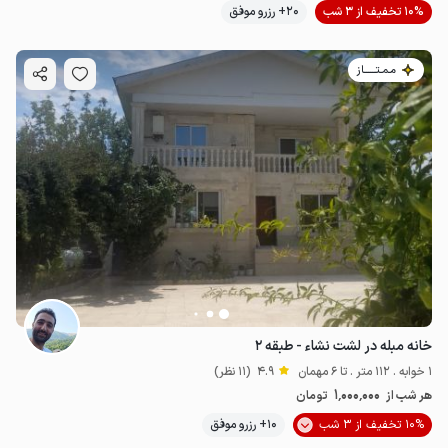
10% تخفیف از 3 شب
20+ رزرو موفق
مـمـتــــــاز
خانه مبله در لشت نشاء - طبقه ۲
1 خوابه . 112 متر . تا 6 مهمان
4.9
(11 نظر)
1٬000٬000
هر شب از
تومان
10% تخفیف از 3 شب
10+ رزرو موفق