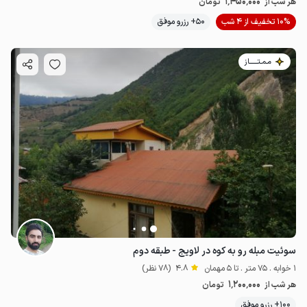
1٬450٬000
هر شب از
تومان
10% تخفیف از 4 شب
50+ رزرو موفق
مـمـتــــــاز
سوئیت مبله رو به کوه در لاویج - طبقه دوم
1 خوابه . 75 متر . تا 5 مهمان
4.8
(78 نظر)
1٬200٬000
هر شب از
تومان
100+ رزرو موفق