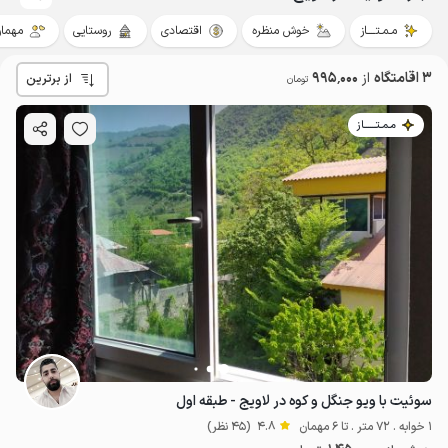
مـمـتــــاز
خوش منظره
اقتصادی
روستایی
مهمان‌
3 اقامتگاه
از
995٬000
از برترین
تومان
مـمـتــــــاز
سوئیت با ویو جنگل و کوه در لاویج - طبقه اول
1 خوابه . 72 متر . تا 6 مهمان
4.8
(45 نظر)
1.2
میلیون ت
4.8