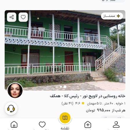
مـمـتــــــاز
خانه روستایی در لاویج نور - رئیس کلا - همکف
1 خوابه . 60 متر . تا 5 مهمان
4.6
(41 نظر)
995٬000
هر شب از
تومان
50+ رزرو موفق
OpenStreetMap
©
نقشه