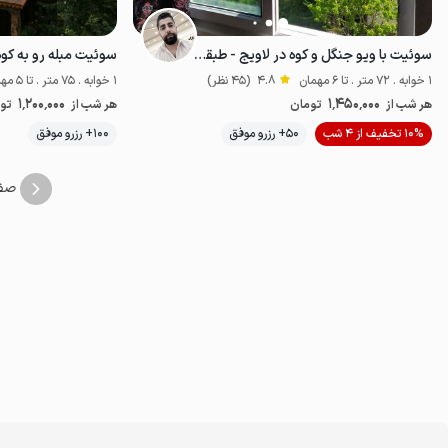
سوئیت با ویو جنگل و کوه در لاویج - طبقه اول
سوئیت مبله رو به کوه
1 خوابه . 72 متر . تا 6 مهمان
4.8
(45 نظر)
1 خوابه . 75 متر . تا 5 مهمان
1٬200٬000
1٬450٬000
هر شب از
تومان
هر شب از
تو
10% تخفیف از 4 شب
50+ رزرو موفق
100+ رزرو موفق
خوش منظره
ا
صف