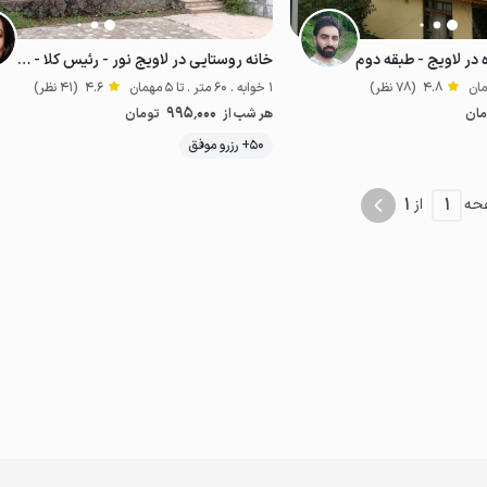
 در لاویج - طبقه دوم
خانه روستایی در لاویج نور - رئیس کلا - همکف
4.8
(78 نظر)
1 خوابه . 60 متر . تا 5 مهمان
4.6
(41 نظر)
995٬000
مان
هر شب از
تومان
موقعیت در نقشه
50+ رزرو موفق
قتصادی
اقتصادی
1
1
حه
از