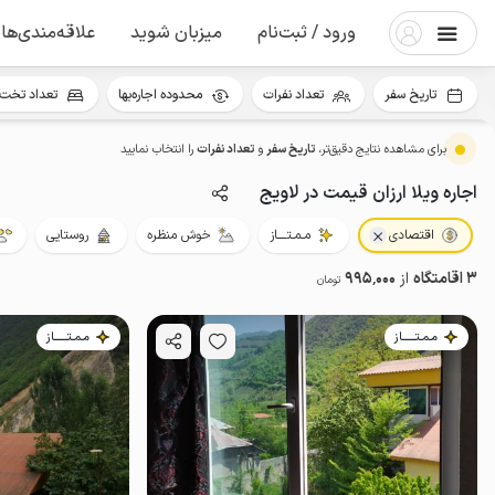
ورود / ثبت‌نام
میزبان شوید
علاقه‌مندی‌ها
تاریخ سفر
تعداد نفرات
محدوده اجاره‌بها
تعداد تخت 
برای مشاهده نتایج دقیق‌تر،
تاریخ سفر
و
تعداد نفرات
را انتخاب نمایید
اجاره ویلا ارزان قیمت در لاویج
اقتصادی
مـمـتــــاز
خوش منظره
روستایی
3 اقامتگاه
از
995٬000
تومان
مـمـتــــــاز
مـمـتــــــاز