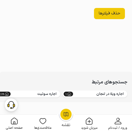
حذف فیلترها
جستجوهای مرتبط
اجاره ویلا در لنجان
اجاره سوئیت
119
1
OpenStreetMap
©
نقشه
ورود / ثبت‌نام
میزبان شوید
علاقه‌مندی‌ها
صفحه اصلی