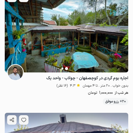
اجاره بوم گردی در کوچصفهان - چولاب - واحد یک
بدون خواب . 20 متر . تا 4 مهمان
4.3
(16 نظر)
1٬000٬000
هر شب از
تومان
20+ رزرو موفق