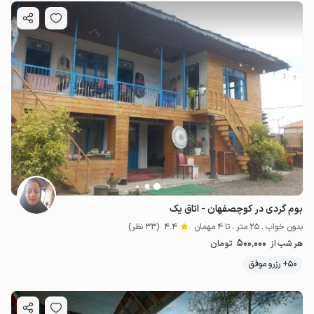
1.1
میلیون ت
4.7
بوم گردی در کوچصفهان - اتاق یک
بدون خواب . 25 متر . تا 4 مهمان
4.4
(33 نظر)
500٬000
هر شب از
تومان
50+ رزرو موفق