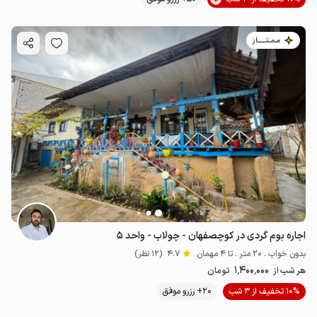
مـمـتــــــاز
اجاره بوم گردی در کوچصفهان - چولاب - واحد ۵
بدون خواب . 20 متر . تا 4 مهمان
4.7
(12 نظر)
1٬400٬000
هر شب از
تومان
10% تخفیف از 3 شب
20+ رزرو موفق