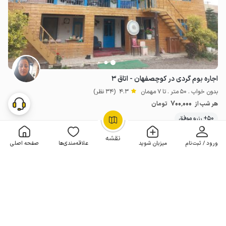
اجاره بوم گردی در کوچصفهان - اتاق ۳
بدون خواب . 50 متر . تا 7 مهمان
4.3
(34 نظر)
700٬000
هر شب از
تومان
50+ رزرو موفق
OpenStreetMap
©
نقشه
ورود / ثبت‌نام
میزبان شوید
علاقه‌مندی‌ها
صفحه اصلی