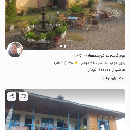
بوم گردی در کوچصفهان - اتاق ۲
بدون خواب . 25 متر . تا 4 مهمان
4.5
(30 نظر)
600٬000
هر شب از
تومان
50+ رزرو موفق