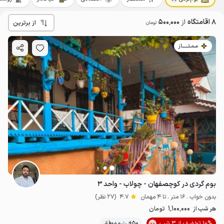
8 اقامتگاه
از
500٬000
از برترین
تومان
مـمـتــــــاز
بوم گردی در کوچصفهان - چولاب - واحد ۳
بدون خواب . 16 متر . تا 4 مهمان
4.7
(27 نظر)
1٬100٬000
هر شب از
تومان
10% تخفیف از 3 شب
50+ رزرو موفق