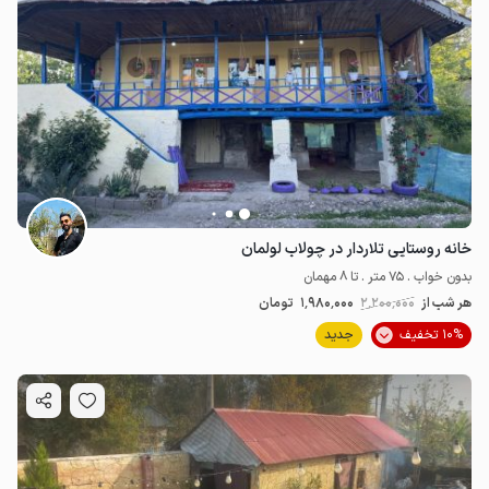
خانه روستایی تلاردار در چولاب لولمان
بدون خواب . 75 متر . تا 8 مهمان
هر شب از
2٬200٬000
1٬980٬000
تومان
10% تخفیف
جدید