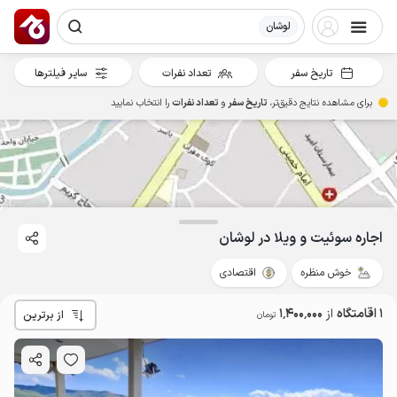
لوشان
تاریخ سفر
تعداد نفرات
سایر فیلترها
برای مشاهده نتایج دقیق‌تر،
تاریخ سفر
و
تعداد نفرات
را انتخاب نمایید
1.4
میلیون ت
4.9
اجاره سوئیت و ویلا در لوشان
خوش منظره
اقتصادی
1 اقامتگاه
از
1٬400٬000
از برترین
تومان