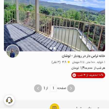
خانه تراس دار در رودبار - لوشان
1 خوابه . 100 متر . تا 8 مهمان
4.9
(3 نظر)
1٬400٬000
هر شب از
تومان
10% تخفیف از 4 شب
1
1
صفحه
از
جستجوهای مرتبط