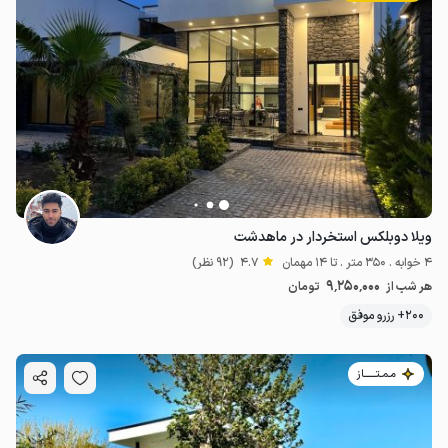
ویلا دوبلکس استخردار در ماهدشت
4 خوابه . 350 متر . تا 14 مهمان
4.7
(92 نظر)
9٬250٬000
هر شب از
تومان
200+ رزرو موفق
مـمـتــــــاز