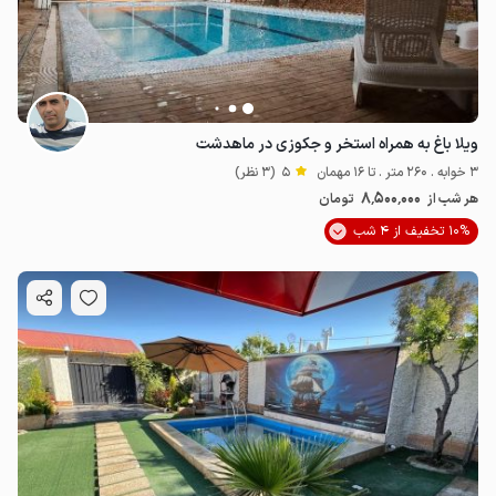
ویلا باغ به همراه استخر و جکوزی در ماهدشت
3 خوابه . 260 متر . تا 16 مهمان
5
(3 نظر)
8٬500٬000
هر شب از
تومان
10% تخفیف از 4 شب