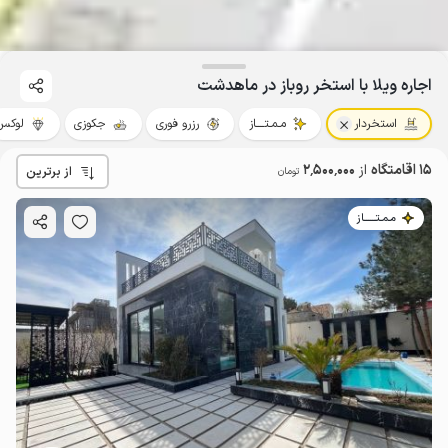
اجاره ویلا با استخر روباز در ماهدشت
استخردار
مـمـتــــاز
رزرو فوری
جکوزی
لوکس
15 اقامتگاه
از
2٬500٬000
از برترین
تومان
مـمـتــــــاز