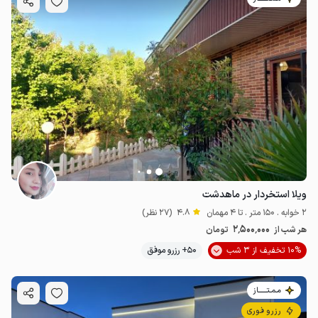
ویلا استخردار در ماهدشت
2 خوابه . 150 متر . تا 4 مهمان
4.8
(27 نظر)
2٬500٬000
هر شب از
تومان
10% تخفیف از 3 شب
50+ رزرو موفق
مـمـتــــــاز
رزرو فوری