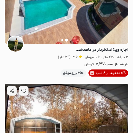
اجاره ویلا استخردار در ماهدشت
3 خوابه . 270 متر . تا 10 مهمان
4.6
(36 نظر)
7٬370٬000
هر شب از
تومان
5% تخفیف از 6 شب
50+ رزرو موفق