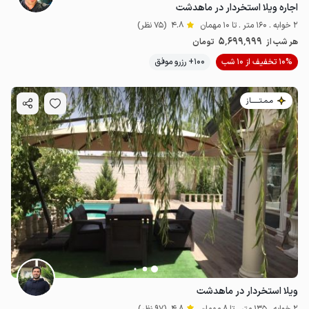
اجاره ویلا استخردار در ماهدشت
2 خوابه . 160 متر . تا 10 مهمان
4.8
(75 نظر)
5٬699٬999
هر شب از
تومان
10% تخفیف از 10 شب
100+ رزرو موفق
مـمـتــــــاز
ویلا استخردار در ماهدشت
2 خوابه . 135 متر . تا 8 مهمان
4.8
(97 نظر)