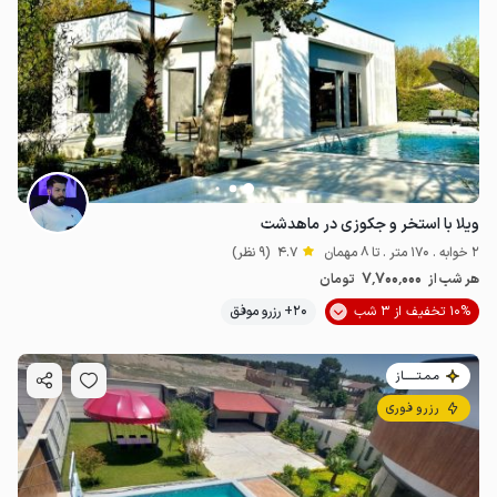
ویلا با استخر و جکوزی در ماهدشت
2 خوابه . 170 متر . تا 8 مهمان
4.7
(9 نظر)
7٬700٬000
هر شب از
تومان
10% تخفیف از 3 شب
20+ رزرو موفق
مـمـتــــــاز
رزرو فوری