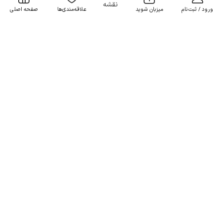
نقشه
ورود / ثبت‌نام
میزبان شوید
علاقه‌مندی‌ها
صفحه اصلی
ویلا استخردار در کرج - ماهدشت
1 خوابه . 90 متر . تا 4 مهمان
4.9
(136 نظر)
3٬000٬000
هر شب از
تومان
300+ رزرو موفق