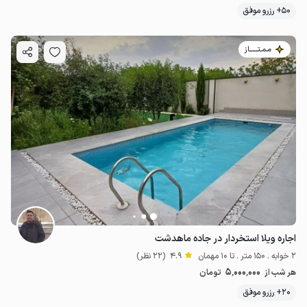
50+ رزرو موفق
مـمـتــــــاز
4.6
میلیون ت
4.8
اجاره ویلا استخردار در جاده ماهدشت
2 خوابه . 150 متر . تا 10 مهمان
4.9
(22 نظر)
5٬000٬000
هر شب از
تومان
20+ رزرو موفق