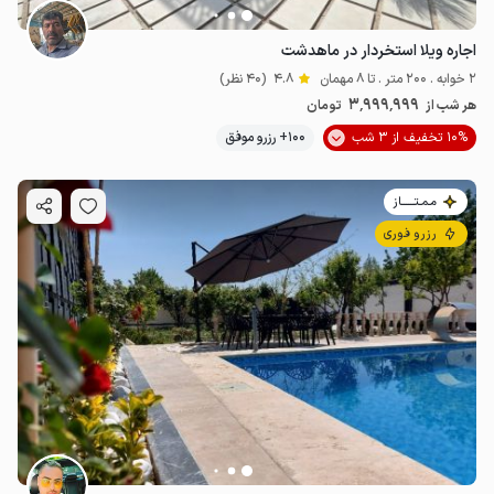
اجاره ویلا استخردار در ماهدشت
2 خوابه . 200 متر . تا 8 مهمان
4.8
(40 نظر)
3٬999٬999
هر شب از
تومان
10% تخفیف از 3 شب
100+ رزرو موفق
مـمـتــــــاز
رزرو فوری