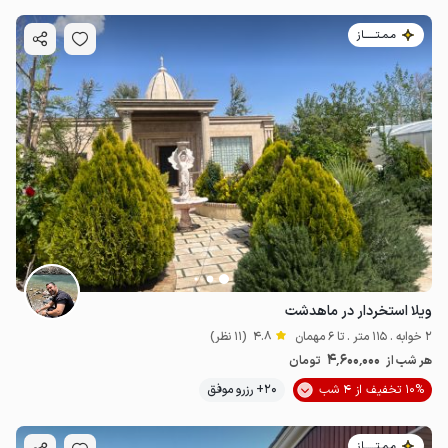
مـمـتــــــاز
ویلا استخردار در ماهدشت
2 خوابه . 115 متر . تا 6 مهمان
4.8
(11 نظر)
4٬600٬000
هر شب از
تومان
10% تخفیف از 4 شب
20+ رزرو موفق
مـمـتــــــاز