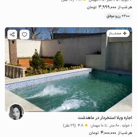
3٬999٬000
هر شب از
تومان
200+ رزرو موفق
مـمـتــــــاز
اجاره ویلا استخردار در ماهدشت
1 خوابه . 80 متر . تا 10 مهمان
4.8
(29 نظر)
4٬000٬000
هر شب از
تومان