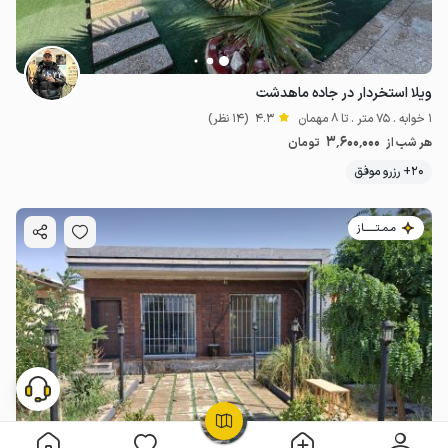
ویلا استخردار در جاده ماهدشت
1 خوابه . 75 متر . تا 8 مهمان
4.3
(14 نظر)
3٬600٬000
هر شب از
تومان
20+ رزرو موفق
مـمـتــــــاز
OpenStreetMap
©