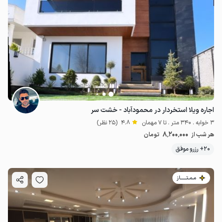
اجاره ویلا استخردار در محمودآباد - خشت سر
3 خوابه . 340 متر . تا 7 مهمان
4.8
(25 نظر)
8٬200٬000
هر شب از
تومان
20+ رزرو موفق
مـمـتــــــاز