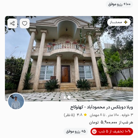
100+ رزرو موفق
مـمـتــــــاز
ویلا دوبلکس در محمودآباد - کهلوکاج
3 خوابه . 180 متر . تا 8 مهمان
4.8
(5 نظر)
5٬900٬000
هر شب از
تومان
10% تخفیف از 5 شب
5+ رزرو موفق