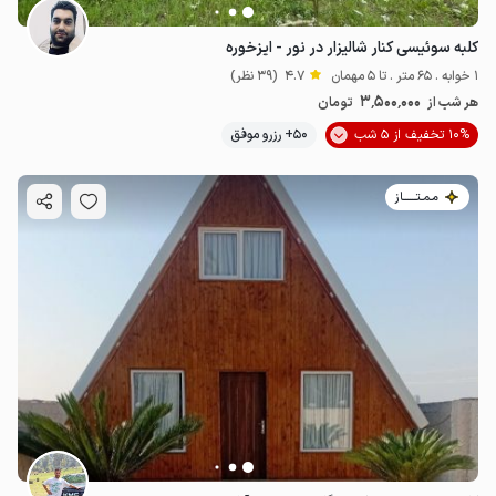
کلبه سوئیسی کنار شالیزار در نور - ایزخوره
1 خوابه . 65 متر . تا 5 مهمان
4.7
(39 نظر)
3٬500٬000
هر شب از
تومان
10% تخفیف از 5 شب
50+ رزرو موفق
مـمـتــــــاز