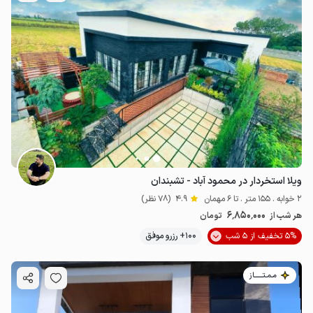
ویلا استخردار در محمود آباد - تشبندان
2 خوابه . 155 متر . تا 6 مهمان
4.9
(78 نظر)
6٬850٬000
هر شب از
تومان
5% تخفیف از 5 شب
100+ رزرو موفق
مـمـتــــــاز