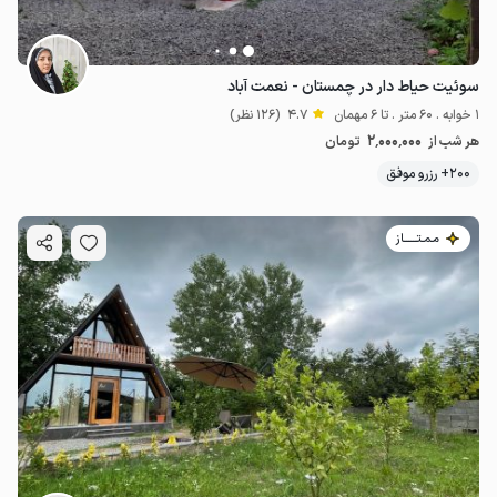
سوئیت حیاط دار در چمستان - نعمت آباد
1 خوابه . 60 متر . تا 6 مهمان
4.7
(126 نظر)
2٬000٬000
هر شب از
تومان
200+ رزرو موفق
مـمـتــــــاز