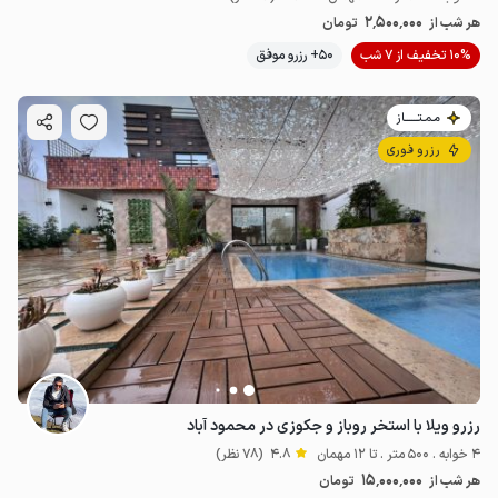
2٬500٬000
هر شب از
تومان
10% تخفیف از 7 شب
50+ رزرو موفق
مـمـتــــــاز
رزرو فوری
رزرو ویلا با استخر روباز و جکوزی در محمود آباد
4 خوابه . 500 متر . تا 12 مهمان
4.8
(78 نظر)
15٬000٬000
هر شب از
تومان