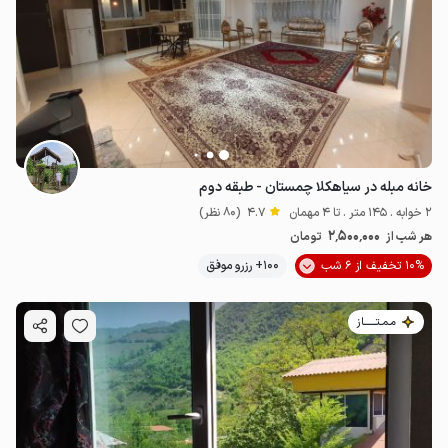
خانه مبله در سیاهکلا چمستان - طبقه دوم
2 خوابه . 145 متر . تا 4 مهمان
4.7
(80 نظر)
2٬500٬000
هر شب از
تومان
10% تخفیف از 6 شب
100+ رزرو موفق
مـمـتــــــاز