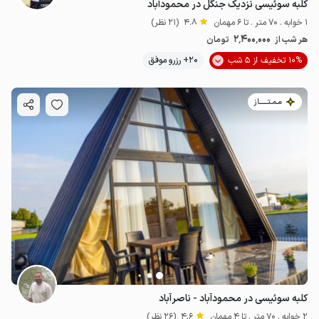
کلبه سوئیسی نزدیک جنگل در محمودآباد
1 خوابه . 70 متر . تا 6 مهمان
4.8
(21 نظر)
2٬400٬000
هر شب از
تومان
10% تخفیف از 5 شب
20+ رزرو موفق
مـمـتــــــاز
کلبه سوئیسی در محمودآباد - ناصرآباد
2 خوابه . 70 متر . تا 4 مهمان
4.6
(26 نظر)