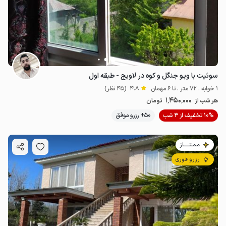
سوئیت با ویو جنگل و کوه در لاویج - طبقه اول
1 خوابه . 72 متر . تا 6 مهمان
4.8
(45 نظر)
1٬450٬000
هر شب از
تومان
10% تخفیف از 4 شب
50+ رزرو موفق
مـمـتــــــاز
رزرو فوری