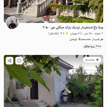
3
میلیون ت
ویلا باغ استخردار نزدیک پارک جنگلی نور - ط ۲
2 خوابه . 160 متر . تا 6 مهمان
4.8
(55 نظر)
5٬000٬000
هر شب از
تومان
100+ رزرو موفق
مـمـتــــــاز