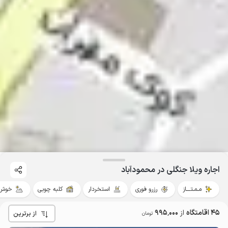
اجاره ویلا جنگلی در محمودآباد
مـمـتــــاز
رزرو فوری
استخردار
کلبه چوبی
خوش 
45 اقامتگاه
از
995٬000
از برترین
تومان