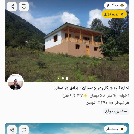
مـمـتــــــاز
رزرو فوری
اجاره کلبه جنگلی در چمستان - ییلاق واز سفلی
1 خوابه . 90 متر . تا 5 مهمان
4.7
(63 نظر)
3٬290٬000
هر شب از
تومان
100+ رزرو موفق
مـمـتــــــاز