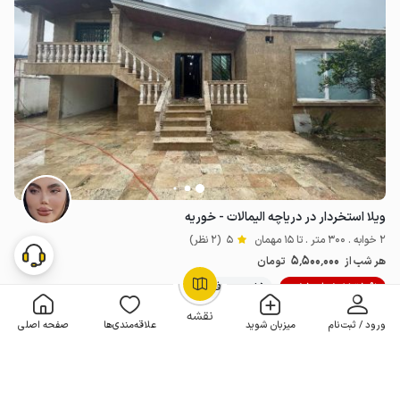
ویلا استخردار در دریاچه الیمالات - خوریه
2 خوابه . 300 متر . تا 15 مهمان
5
(2 نظر)
5٬500٬000
هر شب از
تومان
10% تخفیف از 10 شب
5+ رزرو موفق
OpenStreetMap
©
نقشه
ورود / ثبت‌نام
میزبان شوید
علاقه‌مندی‌ها
صفحه اصلی
رزرو فوری