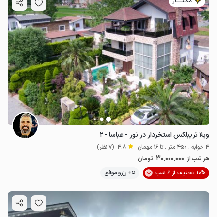
مـمـتــــــاز
ویلا تریبلکس استخردار در نور - عباسا - ۲
4 خوابه . 450 متر . تا 16 مهمان
4.8
(7 نظر)
30٬000٬000
هر شب از
تومان
10% تخفیف از 6 شب
5+ رزرو موفق