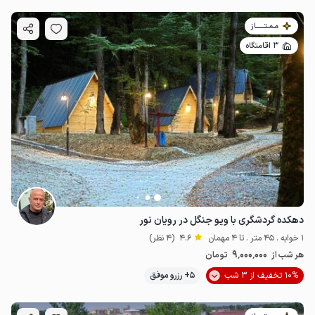
مـمـتــــــاز
3 اقامتگاه
دهکده گردشگری با ویو جنگل در رویان نور
1 خوابه . 45 متر . تا 4 مهمان
4.6
(4 نظر)
9٬000٬000
هر شب از
تومان
10% تخفیف از 3 شب
5+ رزرو موفق