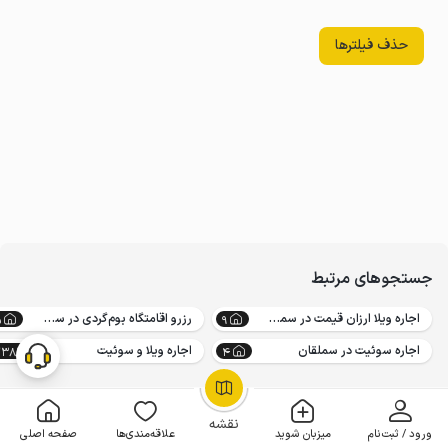
حذف فیلترها
جستجوهای مرتبط
اجاره ویلا ارزان قیمت در سملقان
رزرو اقامتگاه بوم‌گردی در سملقان
5
9
اجاره سوئیت در سملقان
اجاره ویلا و سوئیت
23846
4
OpenStreetMap
©
نقشه
ورود / ثبت‌نام
میزبان شوید
علاقه‌مندی‌ها
صفحه اصلی