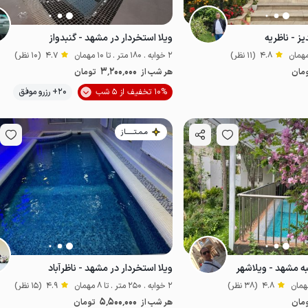
یز - ناظریه
ویلا استخردار در مشهد - گنبدواز
4.8
(11 نظر)
2 خوابه . 180 متر . تا 10 مهمان
4.7
(10 نظر)
3٬200٬000
مان
هر شب از
تومان
موقعیت در نقشه
10% تخفیف از 5 شب
20+ رزرو موفق
مـمـتــــــاز
به مشهد - ویلاشهر
ویلا استخردار در مشهد - ناظرآباد
4.8
(38 نظر)
2 خوابه . 250 متر . تا 8 مهمان
4.9
(15 نظر)
5٬500٬000
مان
هر شب از
تومان