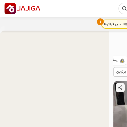
1
سایر فیلترها
بوم‌گردی
حیاط‌دار
با صبحانه
پت‌نواز
ییلاقی
 برترین