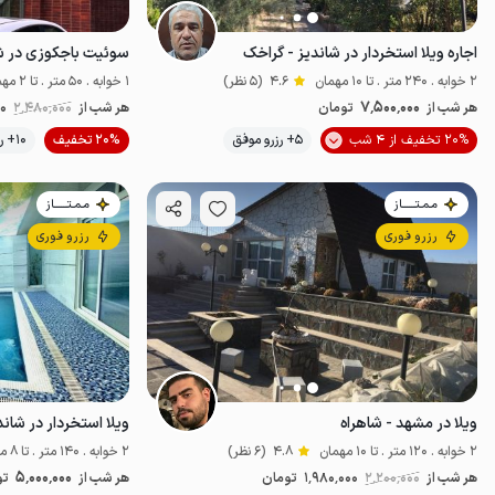
اجاره ویلا استخردار در شاندیز - گراخک
2 خوابه . 240 متر . تا 10 مهمان
4.6
(5 نظر)
1 خوابه . 50 متر . تا 2 مهمان
7٬500٬000
هر شب از
تومان
هر شب از
2٬480٬000
00
موقعیت در نقشه
20% تخفیف از 4 شب
5+ رزرو موفق
20% تخفیف
10+ رزرو موفق
مـمـتــــــاز
مـمـتــــــاز
رزرو فوری
رزرو فوری
ویلا در مشهد - شاهراه
ویلا استخردار در شان
2 خوابه . 120 متر . تا 10 مهمان
4.8
(6 نظر)
2 خوابه . 140 متر . تا 8 مهمان
5٬000٬000
هر شب از
2٬200٬000
1٬980٬000
تومان
هر شب از
تو