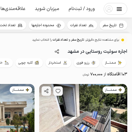
ورود / ثبت‌نام
میزبان شوید
علاقه‌مندی‌ها
تاریخ سفر
تعداد نفرات
محدوده اجاره‌بها
تعداد تخت 
برای مشاهده نتایج دقیق‌تر،
تاریخ سفر
و
تعداد نفرات
را انتخاب نمایید
اجاره سوئیت روستایی در مشهد
مـمـتــــاز
رزرو فوری
استخردار
کلبه چوبی
خو
103 اقامتگاه
از
700٬000
تومان
مـمـتــــــاز
مـمـتــــــاز