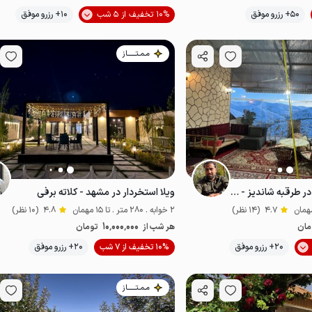
موقعیت در نقشه
50+ رزرو موفق
10% تخفیف از 5 شب
10+ رزرو موفق
مـمـتــــــاز
ویلا با چشم انداز کوه در طرقبه شاندیز - جاغرق
ویلا استخردار در مشهد - کلاته برفی
4.7
(14 نظر)
2 خوابه . 280 متر . تا 15 مهمان
4.8
(10 نظر)
10٬000٬000
مان
هر شب از
تومان
20+ رزرو موفق
10% تخفیف از 7 شب
20+ رزرو موفق
خوش منظره
مـمـتــــــاز