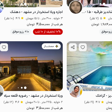
سوئیت باجکوزی در شاندیز طرقبه - ط۱ - دیلان
اجاره ویلا استخردار در مشهد - دهشک
5
(7 نظر)
3 خوابه . 300 متر . تا 15 مهمان
4.9
(10 نظر)
4٬500٬000
1٬984٬0
تومان
هر شب از
تومان
10% تخفیف از 10 شب
10+ رزرو موفق
مناسب توان‌یاب
مـمـتــــــاز
دیز - گراخک
ویلا استخردار در مشهد - رضویه قلعه سیاه
4.7
(19 نظر)
2 خوابه . 225 متر . تا 20 مهمان
4.6
(12 نظر)
3٬500٬000
مان
هر شب از
تومان