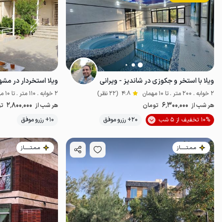
ویلا با استخر و جکوزی در شاندیز - ویرانی
ویلا استخردار در مشه
2 خوابه . 200 متر . تا 10 مهمان
4.8
(22 نظر)
2 خوابه . 110 متر . تا 10 مهمان
2٬800٬000
6٬300٬000
هر شب از
تومان
هر شب از
تو
موقعیت در نقشه
10% تخفیف از 5 شب
20+ رزرو موفق
10+ رزرو موفق
مـمـتــــــاز
مـمـتــــــاز