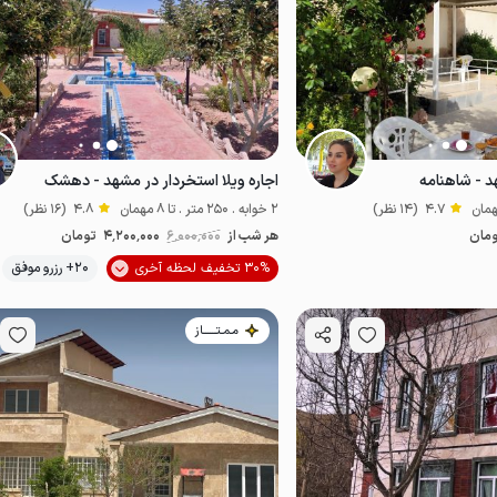
د - شاهنامه
اجاره ویلا استخردار در مشهد - دهشک
4.7
(14 نظر)
2 خوابه . 250 متر . تا 8 مهمان
4.8
(16 نظر)
مان
هر شب از
6٬000٬000
4٬200٬000
تومان
موقعیت در نقشه
30% تخفیف لحظه آخری
20+ رزرو موفق
مـمـتــــــاز