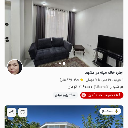
اجاره خانه مبله در مشهد
1 خوابه . 60 متر . تا 7 مهمان
4.8
(64 نظر)
هر شب از
2٬400٬000
2٬160٬000
تومان
10% تخفیف لحظه آخری
100+ رزرو موفق
مـمـتــــــاز