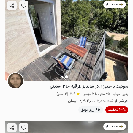
مـمـتــــــاز
سوئیت با جکوزی در شاندیز طرقبه -ط۳ -شاینی
بدون خواب . 45 متر . تا 2 مهمان
4.9
(12 نظر)
هر شب از
2٬880٬000
2٬304٬000
تومان
20% تخفیف
10+ رزرو موفق
مـمـتــــــاز