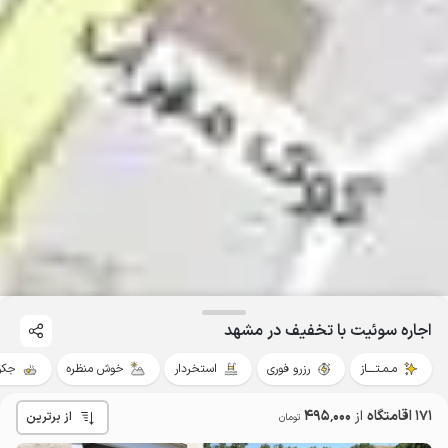
اجاره سوئیت با تخفیف در مشهد
مـمـتــــاز
رزرو فوری
استخردار
خوش منظره
جکو
171 اقامتگاه
از
495٬000
از برترین
تومان