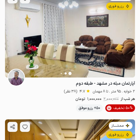
رزرو فوری
آپارتمان مبله در مشهد - طبقه دوم
2 خوابه . 95 متر . تا 8 مهمان
4.7
(38 نظر)
هر شب از
2٬000٬000
1٬000٬000
تومان
50% تخفیف
50+ رزرو موفق
مـمـتــــــاز
رزرو فوری