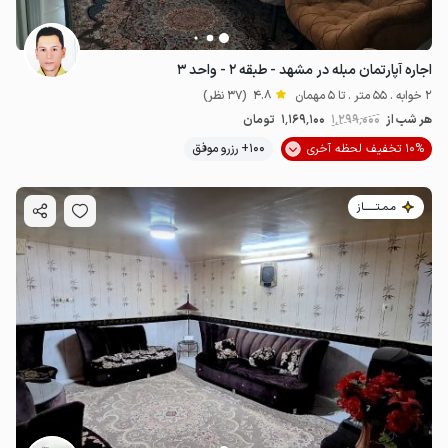
اجاره آپارتمان مبله در مشهد - طبقه ۲ - واحد ۳
2 خوابه . 55 متر . تا 5 مهمان
4.8
(37 نظر)
هر شب از
1٬299٬000
1٬169٬100
تومان
10% تخفیف لحظه آخری
100+ رزرو موفق
مـمـتــــــاز