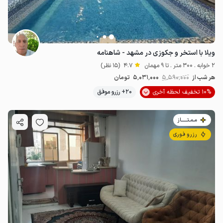
ویلا با استخر و جکوزی در مشهد - شاهنامه
2 خوابه . 300 متر . تا 9 مهمان
4.7
(15 نظر)
هر شب از
5٬590٬000
5٬031٬000
تومان
10% تخفیف لحظه آخری
20+ رزرو موفق
مـمـتــــــاز
رزرو فوری