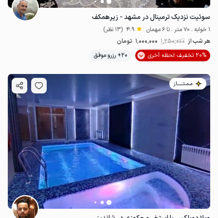
سوئیت نزدیک ترمینال در مشهد - زیرهمکف
1 خوابه . 70 متر . تا 6 مهمان
4.9
(13 نظر)
هر شب از
1٬250٬000
1٬000٬000
تومان
20% تخفیف لحظه آخری
20+ رزرو موفق
مـمـتــــــاز