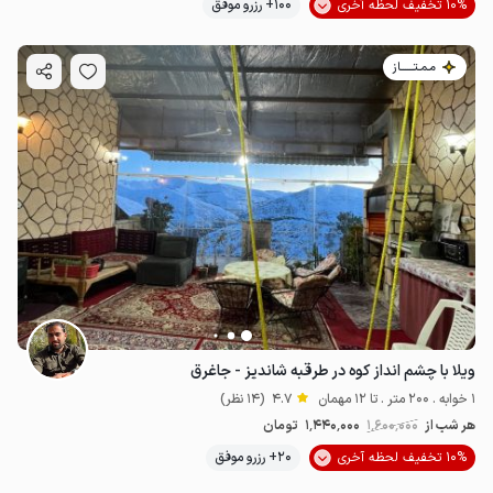
10% تخفیف لحظه آخری
100+ رزرو موفق
مـمـتــــــاز
ویلا با چشم انداز کوه در طرقبه شاندیز - جاغرق
1 خوابه . 200 متر . تا 12 مهمان
4.7
(14 نظر)
هر شب از
1٬600٬000
1٬440٬000
تومان
10% تخفیف لحظه آخری
20+ رزرو موفق