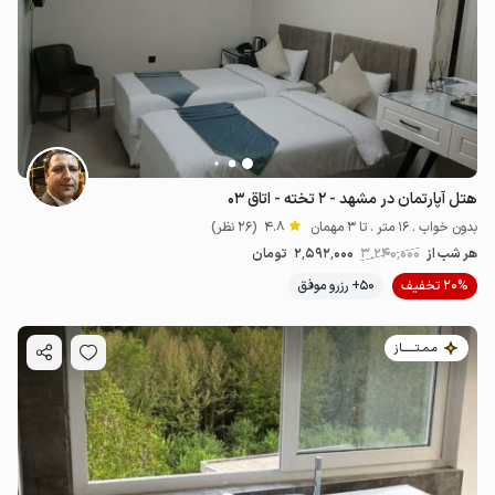
هتل آپارتمان در مشهد - ۲ تخته - اتاق ۰۳
بدون خواب . 16 متر . تا 3 مهمان
4.8
(26 نظر)
هر شب از
3٬240٬000
2٬592٬000
تومان
20% تخفیف
50+ رزرو موفق
مـمـتــــــاز