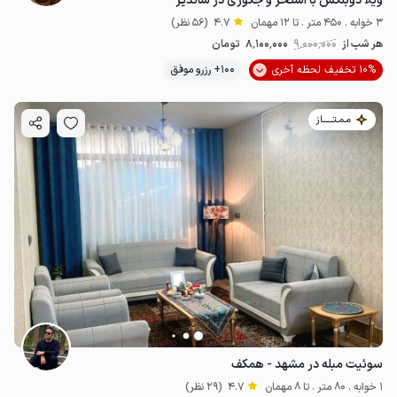
ویلا دوبلکس با استخر و جکوزی در شاندیز
3 خوابه . 450 متر . تا 12 مهمان
4.7
(56 نظر)
هر شب از
9٬000٬000
8٬100٬000
تومان
10% تخفیف لحظه آخری
100+ رزرو موفق
مـمـتــــــاز
سوئیت مبله در مشهد - همکف
1 خوابه . 80 متر . تا 8 مهمان
4.7
(29 نظر)