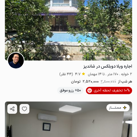
اجاره ویلا دوبلکس در شاندیز
2 خوابه . 170 متر . تا 14 مهمان
4.7
(44 نظر)
هر شب از
2٬800٬000
2٬520٬000
تومان
10% تخفیف لحظه آخری
50+ رزرو موفق
مـمـتــــــاز