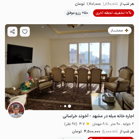
هر شب از
1٬890٬000
1٬701٬000
تومان
10% تخفیف لحظه آخری
50+ رزرو موفق
مـمـتــــــاز
اجاره خانه مبله در مشهد - آخوند خراسانی
2 خوابه . 90 متر . تا 8 مهمان
4.7
(97 نظر)
هر شب از
5٬000٬000
4٬500٬000
تومان