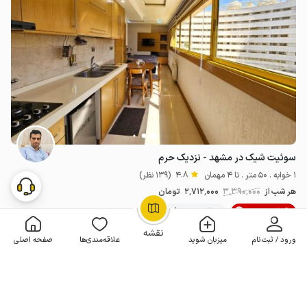
سوئیت شیک در مشهد - نزدیک حرم
1 خوابه . 50 متر . تا 4 مهمان
4.8
(139 نظر)
هر شب از
3٬390٬000
2٬712٬000
تومان
20% تخفیف
200+ رزرو موفق
OpenStreetMap
©
نقشه
ورود / ثبت‌نام
میزبان شوید
علاقه‌مندی‌ها
صفحه اصلی
مـمـتــــــاز