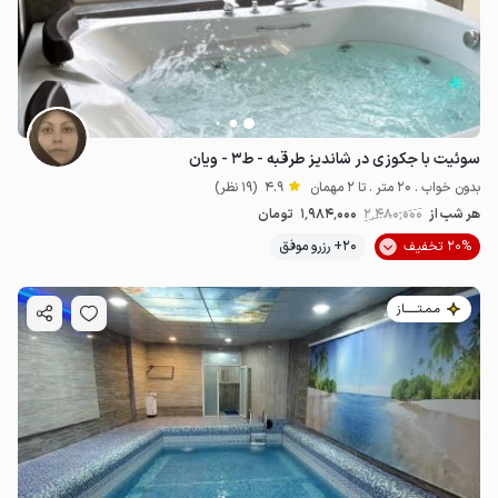
سوئیت با جکوزی در شاندیز طرقبه - ط۳ - ویان
بدون خواب . 20 متر . تا 2 مهمان
4.9
(19 نظر)
هر شب از
2٬480٬000
1٬984٬000
تومان
20% تخفیف
20+ رزرو موفق
مـمـتــــــاز
1.44
میلیون ت
4.7
1.7
میلیون ت
4.7