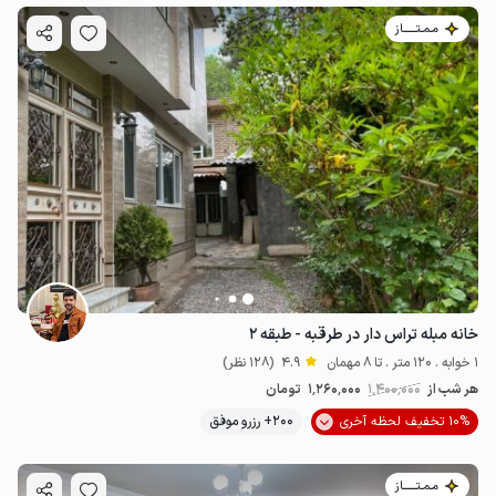
مـمـتــــــاز
خانه مبله تراس دار در طرقبه - طبقه ۲
1 خوابه . 120 متر . تا 8 مهمان
4.9
(128 نظر)
هر شب از
1٬400٬000
1٬260٬000
تومان
10% تخفیف لحظه آخری
200+ رزرو موفق
مـمـتــــــاز