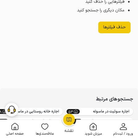
فیلترهایی را حذف کنید
مکان دیگری را جستجو کنید
حذف فیلترها
جستجوهای مرتبط
اجاره سوئیت در ماسوله
اجاره خانه روستایی در ماسوله
8
53
اجاره خانه روستایی در فومن
رزرو اقامتگاه بوم‌گردی در ماسوله
5
842
OpenStreetMap
©
نقشه
ورود / ثبت‌نام
میزبان شوید
علاقه‌مندی‌ها
صفحه اصلی