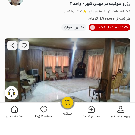
رزرو سوئیت در مهدی شهر - واحد ۲
1 خوابه . 75 متر . تا 10 مهمان
4.7
(8 نظر)
1٬700٬000
هر شب از
تومان
10% تخفیف از 6 شب
10+ رزرو موفق
OpenStreetMap
©
نقشه
ورود / ثبت‌نام
میزبان شوید
علاقه‌مندی‌ها
صفحه اصلی
رزرو آپارتمان مبله در شهمیرزاد مهدی شهر - اول