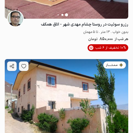
رزرو سوئیت در روستا چشام مهدی شهر - اتاق همکف
بدون خواب . 13 متر . تا 5 مهمان
850٬000
هر شب از
تومان
10% تخفیف از 6 شب
مـمـتــــــاز