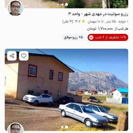
رزرو سوئیت در مهدی شهر - واحد ۳
1 خوابه . 75 متر . تا 10 مهمان
4.7
(4 نظر)
1٬700٬000
هر شب از
تومان
10% تخفیف از 6 شب
5+ رزرو موفق