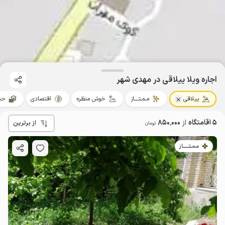
اجاره ویلا ییلاقی در مهدی شهر
ییلاقی
مـمـتــــاز
خوش منظره
اقتصادی
حیا
5 اقامتگاه
از
850٬000
از برترین
تومان
مـمـتــــــاز