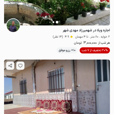
اجاره ویلا در شهمیرزاد مهدی شهر
2 خوابه . 80 متر . تا 4 مهمان
4.9
(14 نظر)
3٬000٬000
هر شب از
تومان
20% تخفیف از 7 شب
10+ رزرو موفق
3
میلیون ت
4.9