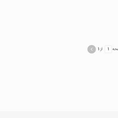
1
1
حه
از