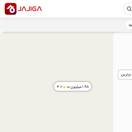
ها
 برترین
1.98
میلیون ت
4.7