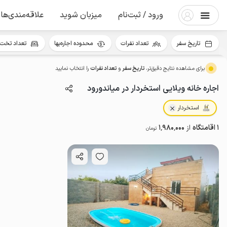
ورود / ثبت‌نام
میزبان شوید
علاقه‌مندی‌ها
تاریخ سفر
تعداد نفرات
محدوده اجاره‌بها
تعداد تخت 
برای مشاهده نتایج دقیق‌تر،
تاریخ سفر
و
تعداد نفرات
را انتخاب نمایید
اجاره خانه ویلایی استخردار در میاندورود
استخردار
1 اقامتگاه
از
1٬980٬000
تومان