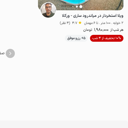
ویلا استخردار در میاندرود ساری - ورکلا
2 خوابه . 100 متر . تا 6 مهمان
4.7
(4 نظر)
1٬980٬000
هر شب از
تومان
موقعیت در نقشه
10% تخفیف از 4 شب
5+ رزرو موفق
صف