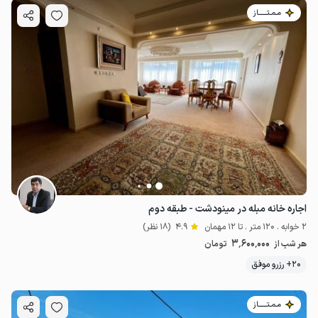
مـمـتــــــاز
اجاره خانه مبله در مینودشت - طبقه دوم
2 خوابه . 120 متر . تا 12 مهمان
4.9
(18 نظر)
3٬600٬000
هر شب از
تومان
20+ رزرو موفق
مـمـتــــــاز