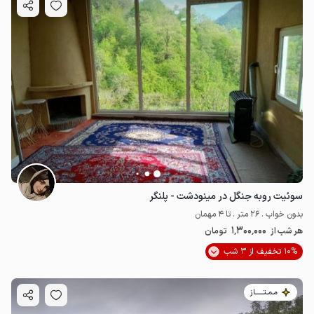
سوئیت روبه جنگل در مینودشت - پلنگر
بدون خواب . 26 متر . تا 4 مهمان
1٬300٬000
هر شب از
تومان
10% تخفیف از 3 شب
مـمـتــــــاز