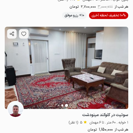
هر شب از
3٬000٬000
2٬700٬000
تومان
10% تخفیف لحظه آخری
10+ رزرو موفق
سوئیت در کلوکند مینودشت
1 خوابه . 60 متر . تا 6 مهمان
5
(1 نظر)
1٬150٬000
هر شب از
تومان