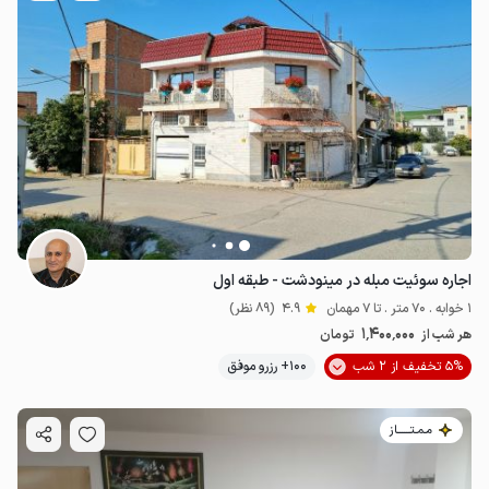
اجاره سوئیت مبله در مینودشت - طبقه اول
1 خوابه . 70 متر . تا 7 مهمان
4.9
(89 نظر)
1٬400٬000
هر شب از
تومان
5% تخفیف از 2 شب
100+ رزرو موفق
مـمـتــــــاز