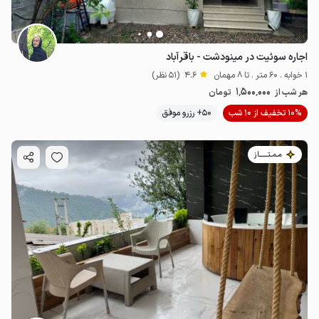
اجاره سوئیت در مینودشت - باقرآباد
1 خوابه . 60 متر . تا 8 مهمان
4.6
(51 نظر)
1٬500٬000
هر شب از
تومان
10% تخفیف از 10 شب
50+ رزرو موفق
مـمـتــــــاز