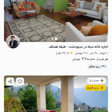
اجاره خانه مبله در مینودشت - طبقه همکف
1 خوابه . 90 متر . تا 8 مهمان
5
(19 نظر)
3٬200٬000
هر شب از
تومان
20+ رزرو موفق
مـمـتــــــاز
رزرو فوری