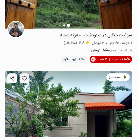
سوئیت جنگلی در مینودشت - معرکه محله
1 خوابه . 65 متر . تا 6 مهمان
4.8
(35 نظر)
850٬000
هر شب از
تومان
10% تخفیف از 3 شب
50+ رزرو موفق
مـمـتــــــاز