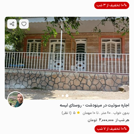
10% تخفیف از 3 شب
اجاره سوئیت در مینودشت - روستای لیسه
بدون خواب . 80 متر . تا 10 مهمان
5
(1 نظر)
2٬000٬000
هر شب از
تومان
10% تخفیف از 7 شب