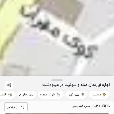
اجاره آپارتمان مبله و سوئیت در مینودشت
مـمـتــــاز
رزرو فوری
خوش منظره
جکوزی
اقتصا
20 اقامتگاه
از
850٬000
از برترین
تومان