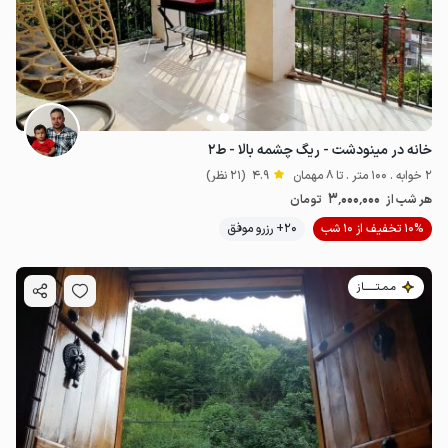
خانه در مینودشت - ریگ چشمه بالا - ط۲
2 خوابه . 100 متر . تا 8 مهمان
4.9
(21 نظر)
3٬000٬000
هر شب از
تومان
10% تخفیف از 10 شب
20+ رزرو موفق
مـمـتــــــاز
990٬000
ت
4.7
4
میلیون ت
4.8