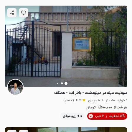
سوئیت مبله در مینودشت - باقر آباد - همکف
1 خوابه . 80 متر . تا 8 مهمان
4.5
(7 نظر)
1٬500٬000
هر شب از
تومان
5% تخفیف از 3 شب
10+ رزرو موفق