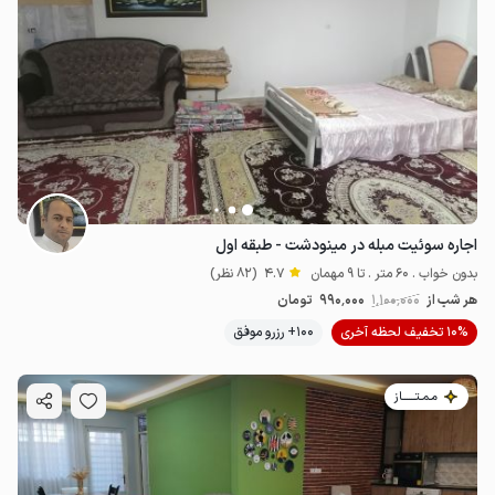
اجاره سوئیت مبله در مینودشت - طبقه اول
بدون خواب . 60 متر . تا 9 مهمان
4.7
(82 نظر)
هر شب از
1٬100٬000
990٬000
تومان
10% تخفیف لحظه آخری
100+ رزرو موفق
مـمـتــــــاز