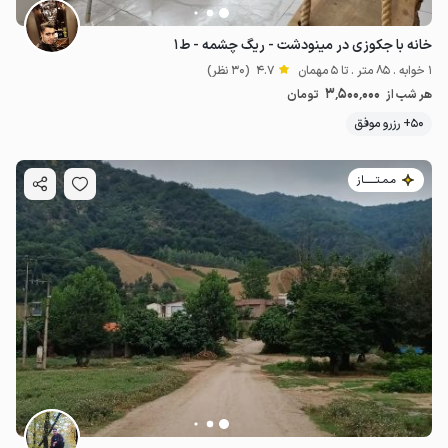
خانه با جکوزی در مینودشت - ریگ چشمه - ط۱
1 خوابه . 85 متر . تا 5 مهمان
4.7
(30 نظر)
3٬500٬000
هر شب از
تومان
50+ رزرو موفق
مـمـتــــــاز