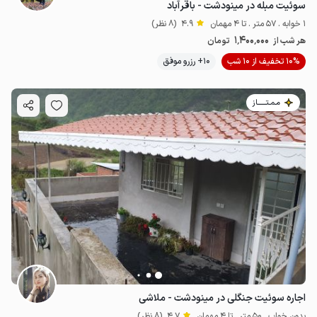
سوئیت مبله در مینودشت - باقرآباد
1 خوابه . 57 متر . تا 4 مهمان
4.9
(8 نظر)
1٬400٬000
هر شب از
تومان
10% تخفیف از 10 شب
10+ رزرو موفق
مـمـتــــــاز
اجاره سوئیت جنگلی در مینودشت - ملاشی
بدون خواب . 50 متر . تا 4 مهمان
4.7
(8 نظر)