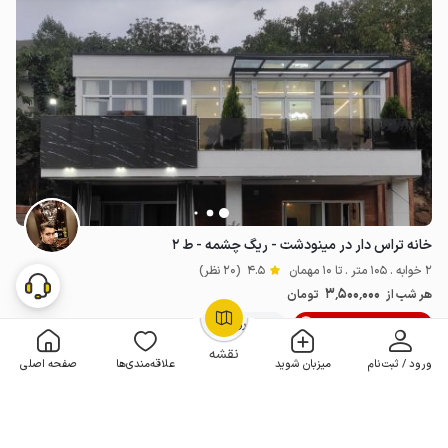
خانه تراس دار در مینودشت - ریگ چشمه - ط ۲
2 خوابه . 105 متر . تا 10 مهمان
4.5
(20 نظر)
3٬500٬000
هر شب از
تومان
10% تخفیف از 5 شب
20+ رزرو موفق
OpenStreetMap
©
نقشه
ورود / ثبت‌نام
میزبان شوید
علاقه‌مندی‌ها
صفحه اصلی