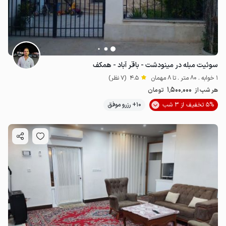
سوئیت مبله در مینودشت - باقر آباد - همکف
1 خوابه . 80 متر . تا 8 مهمان
4.5
(7 نظر)
1٬500٬000
هر شب از
تومان
5% تخفیف از 3 شب
10+ رزرو موفق