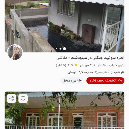
اجاره سوئیت جنگلی در مینودشت - ملاشی
بدون خواب . 50 متر . تا 4 مهمان
4.7
(8 نظر)
هر شب از
3٬000٬000
2٬700٬000
تومان
10% تخفیف لحظه آخری
10+ رزرو موفق