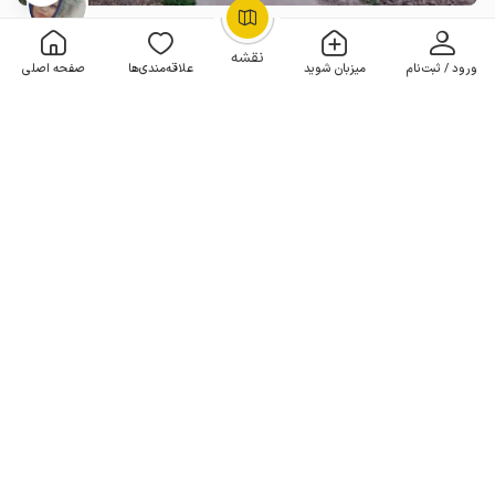
اجاره خانه روستایی در مینودشت
OpenStreetMap
©
بدون خواب . 60 متر . تا 7 مهمان
5
(6 نظر)
نقشه
ورود / ثبت‌نام
میزبان شوید
علاقه‌مندی‌ها
صفحه اصلی
1٬600٬000
هر شب از
تومان
5+ رزرو موفق
سوئیت مبله در مینودشت - معرکه محله