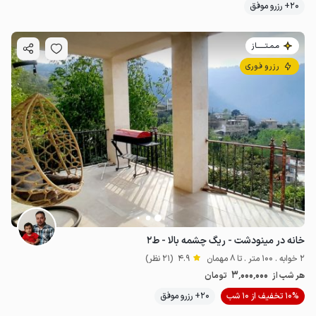
20+ رزرو موفق
مـمـتــــــاز
رزرو فوری
خانه در مینودشت - ریگ چشمه بالا - ط۲
2 خوابه . 100 متر . تا 8 مهمان
4.9
(21 نظر)
3٬000٬000
هر شب از
تومان
10% تخفیف از 10 شب
20+ رزرو موفق