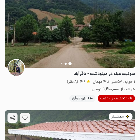
سوئیت مبله در مینودشت - باقرآباد
1 خوابه . 57 متر . تا 4 مهمان
4.9
(8 نظر)
1٬400٬000
هر شب از
تومان
10% تخفیف از 10 شب
10+ رزرو موفق
مـمـتــــــاز