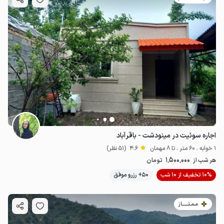
1.4
میلیون ت
4.9
3
میلیون ت
4.9
اجاره سوئیت در مینودشت - باقرآباد
1 خوابه . 60 متر . تا 8 مهمان
4.6
(51 نظر)
1٬500٬000
هر شب از
تومان
10% تخفیف از 10 شب
50+ رزرو موفق
مـمـتــــــاز