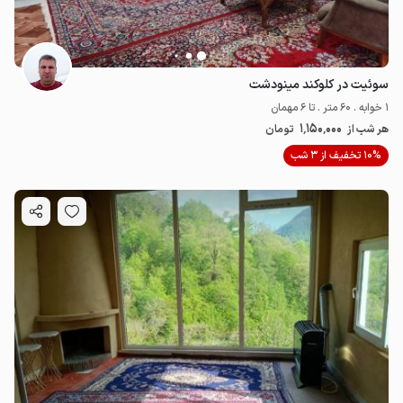
سوئیت در کلوکند مینودشت
1 خوابه . 60 متر . تا 6 مهمان
1٬150٬000
هر شب از
تومان
10% تخفیف از 3 شب