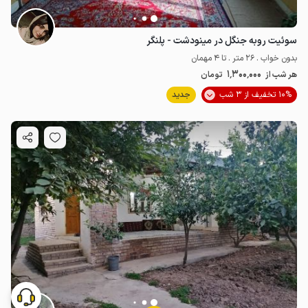
سوئیت روبه جنگل در مینودشت - پلنگر
بدون خواب . 26 متر . تا 4 مهمان
1٬300٬000
هر شب از
تومان
10% تخفیف از 3 شب
جدید