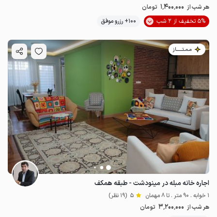
1٬400٬000
هر شب از
تومان
5% تخفیف از 2 شب
100+ رزرو موفق
مـمـتــــــاز
اجاره خانه مبله در مینودشت - طبقه همکف
1 خوابه . 90 متر . تا 8 مهمان
5
(19 نظر)
3٬200٬000
هر شب از
تومان