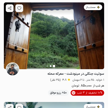
مـمـتــــــاز
سوئیت جنگلی در مینودشت - معرکه محله
1 خوابه . 65 متر . تا 6 مهمان
4.8
(35 نظر)
850٬000
هر شب از
تومان
10% تخفیف از 3 شب
50+ رزرو موفق
مـمـتــــــاز