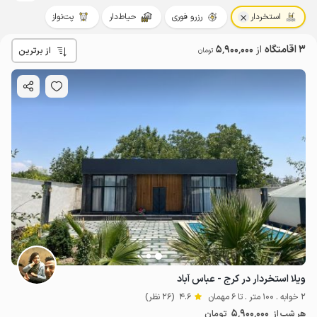
استخردار
رزرو فوری
حیاط‌دار
پت‌نواز
3 اقامتگاه
از
5٬900٬000
از برترین
تومان
ویلا استخردار در کرج - عباس آباد
2 خوابه . 100 متر . تا 6 مهمان
4.6
(26 نظر)
14
میلیون ت
4.4
5٬900٬000
هر شب از
تومان