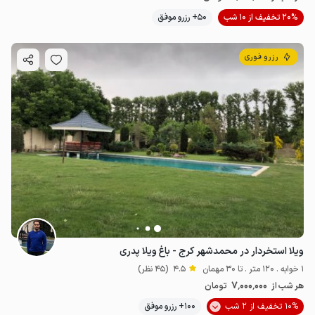
20% تخفیف از 10 شب
50+ رزرو موفق
رزرو فوری
ویلا استخردار در محمدشهر کرج - باغ ویلا پدری
1 خوابه . 120 متر . تا 30 مهمان
4.5
(45 نظر)
7٬000٬000
هر شب از
تومان
10% تخفیف از 2 شب
100+ رزرو موفق