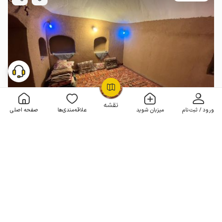
OpenStreetMap
©
نقشه
ورود / ثبت‌نام
میزبان شوید
علاقه‌مندی‌ها
صفحه اصلی
بوم گردی در انارک نائین - اتاق چهار نفره
بدون خواب . 15 متر . تا 5 مهمان
4.6
(7 نظر)
2٬000٬000
هر شب از
تومان
10+ رزرو موفق
3 اقامتگاه