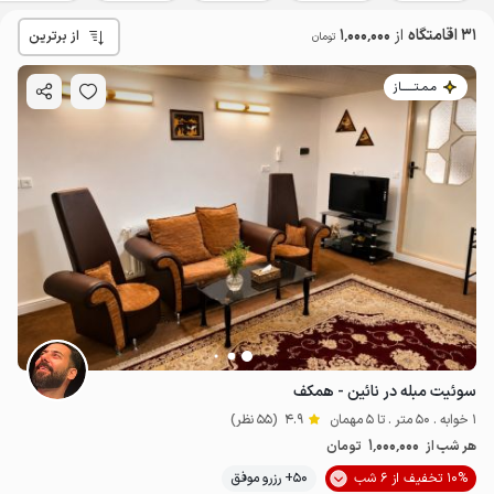
31 اقامتگاه
از
1٬000٬000
از برترین
تومان
مـمـتــــــاز
سوئیت مبله در نائین - همکف
1 خوابه . 50 متر . تا 5 مهمان
4.9
(55 نظر)
1٬000٬000
هر شب از
تومان
10% تخفیف از 6 شب
50+ رزرو موفق