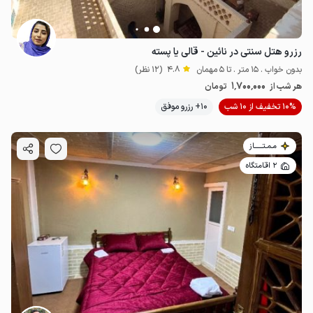
رزرو هتل سنتی در نائین - قالی یا پسته
بدون خواب . 15 متر . تا 5 مهمان
4.8
(12 نظر)
1٬700٬000
هر شب از
تومان
10% تخفیف از 10 شب
10+ رزرو موفق
مـمـتــــــاز
2 اقامتگاه