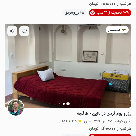
1٬800٬000
هر شب از
تومان
10% تخفیف از 3 شب
5+ رزرو موفق
مـمـتــــــاز
رزرو بوم گردی در نائین - طاقچه
بدون خواب . 25 متر . تا 3 مهمان
4.9
(4 نظر)
1٬400٬000
هر شب از
تومان