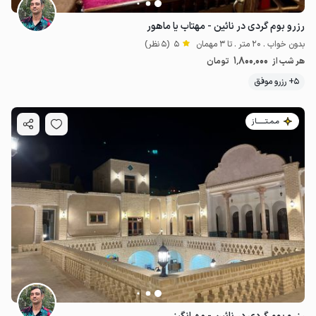
رزرو بوم گردی در نائین - مهتاب یا ماهور
بدون خواب . 20 متر . تا 3 مهمان
5
(5 نظر)
1٬800٬000
هر شب از
تومان
5+ رزرو موفق
مـمـتــــــاز