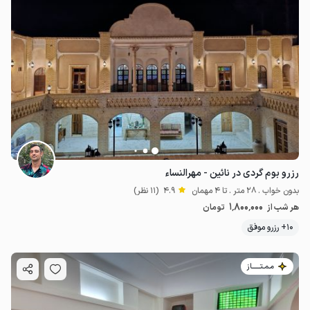
رزرو بوم گردی در نائین - مهرالنساء
بدون خواب . 28 متر . تا 4 مهمان
4.9
(11 نظر)
1٬800٬000
هر شب از
تومان
10+ رزرو موفق
مـمـتــــــاز