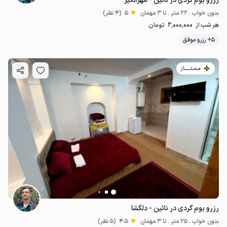
رزرو بوم گردی در نائین - مهرانگیز
بدون خواب . 22 متر . تا 3 مهمان
5
(4 نظر)
2٬000٬000
هر شب از
تومان
5+ رزرو موفق
مـمـتــــــاز
رزرو بوم گردی در نائین - دلگشا
بدون خواب . 25 متر . تا 3 مهمان
4.5
(5 نظر)