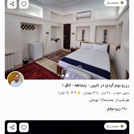
مـمـتــــــاز
رزرو بوم گردی در نایین - پنجاهه - اتاق ۱
بدون خواب . 20 متر . تا 4 مهمان
4.9
(8 نظر)
1٬100٬000
هر شب از
تومان
10+ رزرو موفق
مـمـتــــــاز