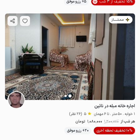
15% تخفیف از 3 شب
5+ رزرو موفق
مـمـتــــــاز
اجاره خانه مبله در نائین
1 خوابه . 50 متر . تا 6 مهمان
5
(26 نظر)
هر شب از
1٬200٬000
1٬080٬000
تومان
10% تخفیف لحظه آخری
20+ رزرو موفق