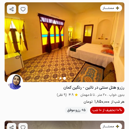
مـمـتــــــاز
رزرو هتل سنتی در نائین - رنگین کمان
بدون خواب . 20 متر . تا 5 مهمان
4.9
(9 نظر)
1٬850٬000
هر شب از
تومان
10% تخفیف از 10 شب
5+ رزرو موفق
مـمـتــــــاز