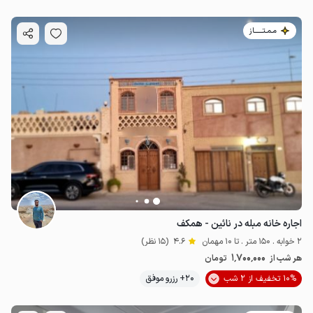
مـمـتــــــاز
اجاره خانه مبله در نائین - همکف
2 خوابه . 150 متر . تا 10 مهمان
4.6
(15 نظر)
1٬700٬000
هر شب از
تومان
10% تخفیف از 2 شب
20+ رزرو موفق