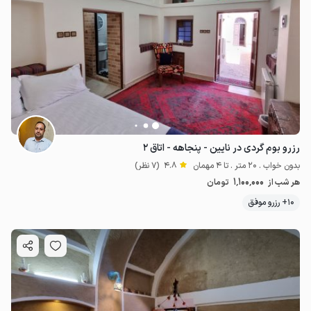
رزرو بوم گردی در نایین - پنجاهه - اتاق ۲
بدون خواب . 20 متر . تا 4 مهمان
4.8
(7 نظر)
1٬100٬000
هر شب از
تومان
10+ رزرو موفق