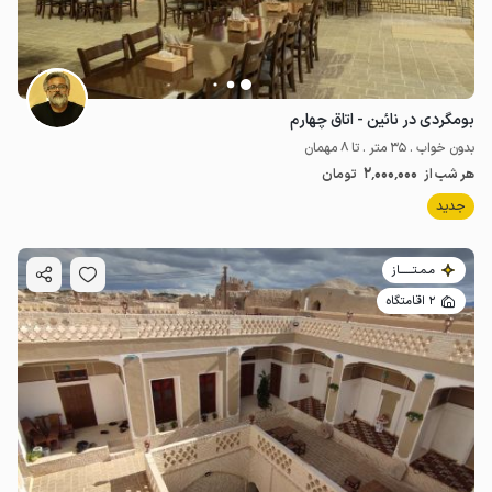
بومگردی در نائین - اتاق چهارم
بدون خواب . 35 متر . تا 8 مهمان
2٬000٬000
هر شب از
تومان
جدید
مـمـتــــــاز
2 اقامتگاه