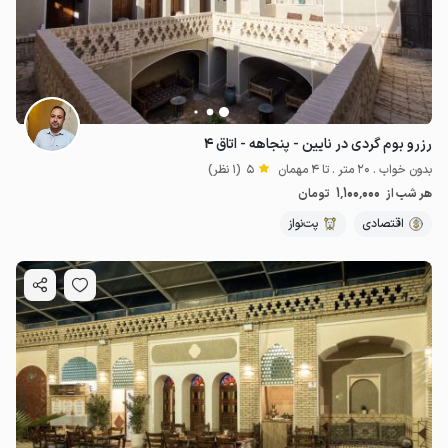
رزرو بوم گردی در نایین - پنجاهه - اتاق ۴
بدون خواب . 20 متر . تا 4 مهمان
5
(1 نظر)
1٬100٬000
هر شب از
تومان
اقتصادی
پت‌نواز