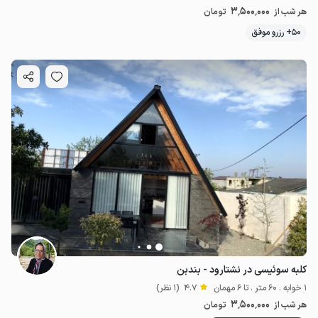
3٬500٬000
هر شب از
تومان
50+ رزرو موفق
کلبه سوئیسی در نشتارود - بندبن
1 خوابه . 60 متر . تا 6 مهمان
4.7
(1 نظر)
3٬500٬000
هر شب از
تومان