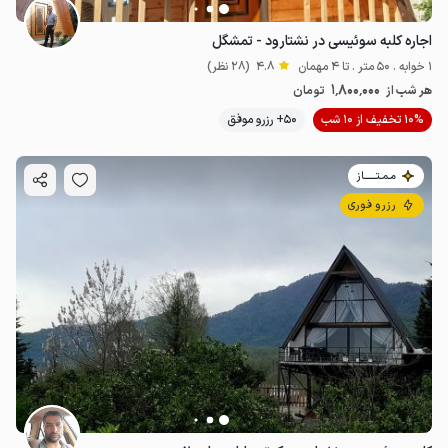
اجاره کلبه سوئیسی در نشتارود - تمشگل
1 خوابه . 50 متر . تا 4 مهمان
4.8
(28 نظر)
1٬800٬000
هر شب از
تومان
10% تخفیف از 10 شب
50+ رزرو موفق
مـمـتــــــاز
رزرو فوری