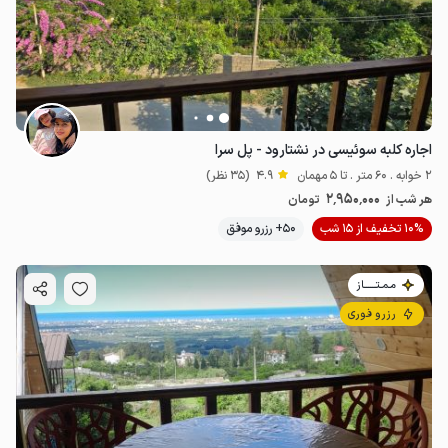
اجاره کلبه سوئیسی در نشتارود - پل سرا
2 خوابه . 60 متر . تا 5 مهمان
4.9
(35 نظر)
2٬950٬000
هر شب از
تومان
10% تخفیف از 15 شب
50+ رزرو موفق
مـمـتــــــاز
رزرو فوری
3.3
میلیون ت
4.9