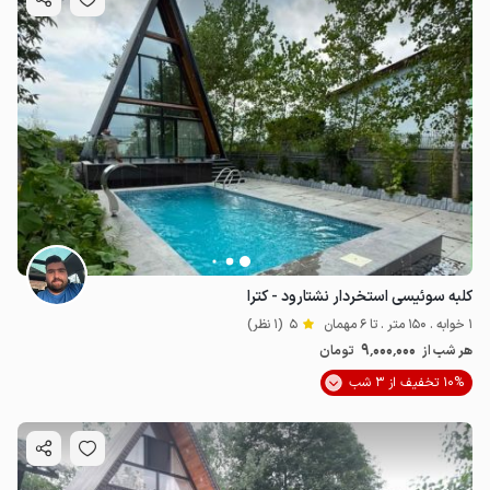
کلبه سوئیسی استخردار نشتارود - کترا
1 خوابه . 150 متر . تا 6 مهمان
5
(1 نظر)
9٬000٬000
هر شب از
تومان
10% تخفیف از 3 شب