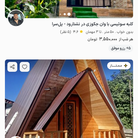
کلبه سوئیسی با وان جکوزی در نشتارود - پل‌سرا
بدون خواب . 50 متر . تا 3 مهمان
4.6
(5 نظر)
3٬550٬000
هر شب از
تومان
5+ رزرو موفق
مـمـتــــــاز