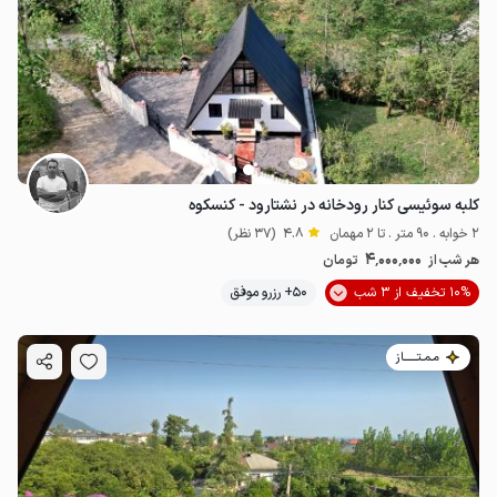
کلبه سوئیسی کنار رودخانه در نشتارود - کنسکوه
2 خوابه . 90 متر . تا 2 مهمان
4.8
(37 نظر)
4٬000٬000
هر شب از
تومان
10% تخفیف از 3 شب
50+ رزرو موفق
مـمـتــــــاز