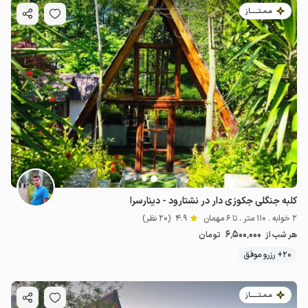
مـمـتــــــاز
کلبه جنگلی جکوزی دار در نشتارود - دینارسرا
2 خوابه . 110 متر . تا 6 مهمان
4.9
(20 نظر)
6٬500٬000
هر شب از
تومان
20+ رزرو موفق
مـمـتــــــاز