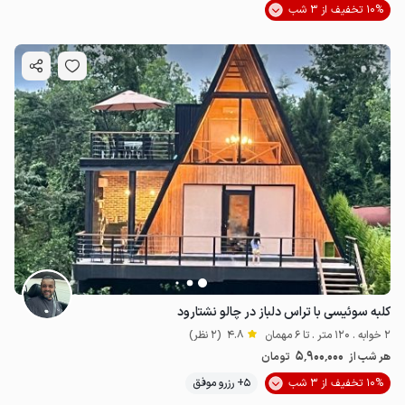
10% تخفیف از 3 شب
کلبه سوئیسی با تراس دلباز در چالو نشتارود
2 خوابه . 120 متر . تا 6 مهمان
4.8
(2 نظر)
5٬900٬000
هر شب از
تومان
10% تخفیف از 3 شب
5+ رزرو موفق