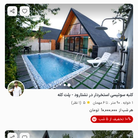
کلبه سوئیسی استخردار در نشتارود - پلت کله
1 خوابه . 90 متر . تا 6 مهمان
5
(1 نظر)
10٬000٬000
هر شب از
تومان
10% تخفیف از 5 شب