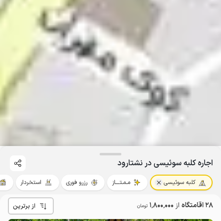
اجاره کلبه سوئیسی در نشتارود
کلبه سوئیسی
مـمـتــــاز
رزرو فوری
استخردار
28 اقامتگاه
از
1٬800٬000
از برترین
تومان