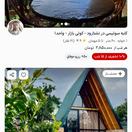
کلبه سوئیسی در نشتارود - کوتی بازار - واحد۱
1 خوابه . 60 متر . تا 5 مهمان
4.9
(61 نظر)
2٬850٬000
هر شب از
تومان
10% تخفیف از 15 شب
50+ رزرو موفق
مـمـتــــــاز