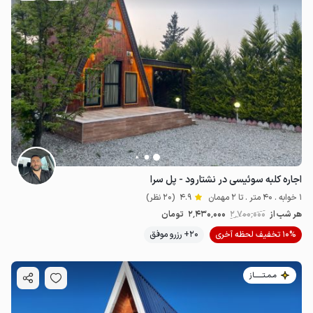
اجاره کلبه سوئیسی در نشتارود - پل سرا
1 خوابه . 40 متر . تا 2 مهمان
4.9
(20 نظر)
هر شب از
2٬700٬000
2٬430٬000
تومان
10% تخفیف لحظه آخری
20+ رزرو موفق
مـمـتــــــاز