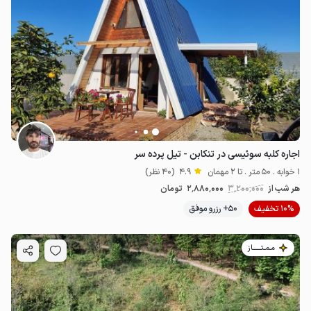
اجاره کلبه سوئیسی در تنکابن - تیل پرده سر
1 خوابه . 50 متر . تا 2 مهمان
4.9
(40 نظر)
هر شب از
3٬200٬000
2٬880٬000
تومان
10% تخفیف
50+ رزرو موفق
مـمـتــــــاز