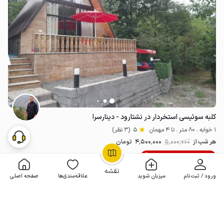
کلبه سوئیسی استخردار در نشتارود - دینارسرا
1 خوابه . 80 متر . تا 4 مهمان
5
(3 نظر)
هر شب از
5٬000٬000
4٬500٬000
تومان
10% تخفیف لحظه آخری
OpenStreetMap
©
نقشه
ورود / ثبت‌نام
میزبان شوید
علاقه‌مندی‌ها
صفحه اصلی