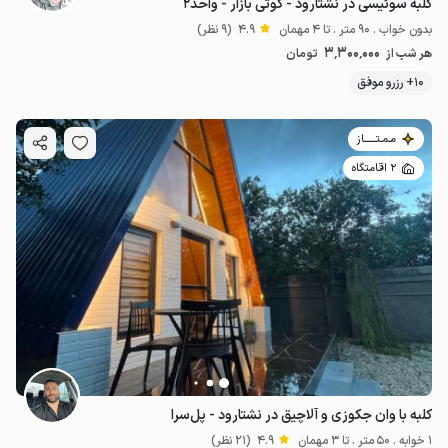
کلبه سوئیسی در نشتارود - کوتی بازار - واحد۲
بدون خواب . 90 متر . تا 4 مهمان
4.9
(9 نظر)
3٬300٬000
هر شب از
تومان
10+ رزرو موفق
مـمـتــــــاز
2 اقامتگاه
کلبه با وان جکوزی و آلاچیق در نشتارود - پل‌سرا
1 خوابه . 50 متر . تا 3 مهمان
4.9
(21 نظر)