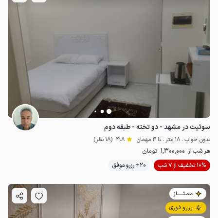
سوئیت در مشهد - دو تخته - طبقه دوم
بدون خواب . 18 متر . تا 4 مهمان
4.8
(18 نظر)
1٬300٬000
هر شب از
تومان
10% تخفیف از 7 شب
20+ رزرو موفق
مـمـتــــــاز
رزرو فوری