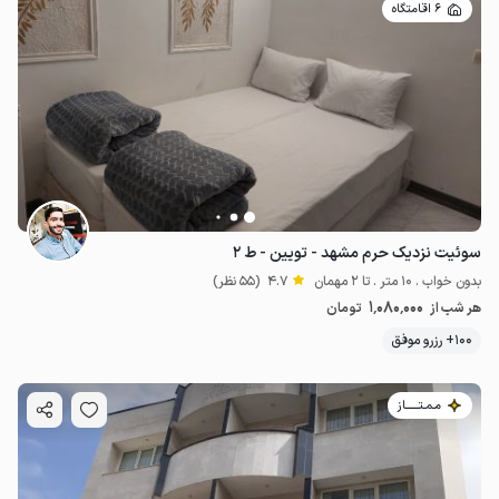
6 اقامتگاه
سوئیت نزدیک حرم مشهد - تویین - ط ۲
بدون خواب . 10 متر . تا 2 مهمان
4.7
(55 نظر)
1٬080٬000
هر شب از
تومان
100+ رزرو موفق
مـمـتــــــاز