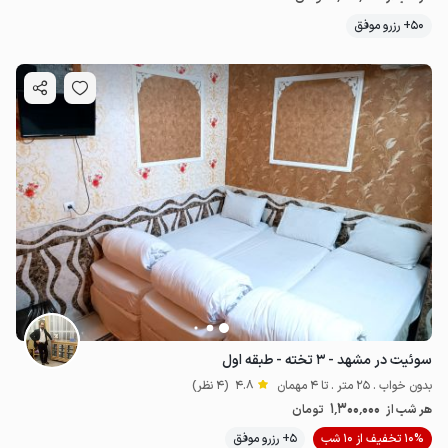
50+ رزرو موفق
سوئیت در مشهد - ۳ تخته - طبقه اول
بدون خواب . 25 متر . تا 4 مهمان
4.8
(4 نظر)
1٬300٬000
هر شب از
تومان
10% تخفیف از 10 شب
5+ رزرو موفق