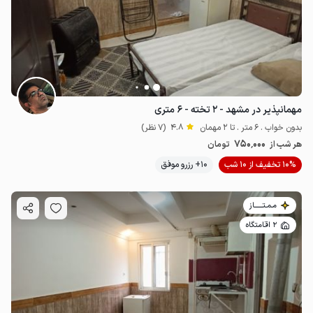
مهمانپذیر در مشهد - ۲ تخته - ۶ متری
بدون خواب . 6 متر . تا 2 مهمان
4.8
(7 نظر)
750٬000
هر شب از
تومان
10% تخفیف از 10 شب
10+ رزرو موفق
مـمـتــــــاز
2 اقامتگاه
1.5
میلیون ت
4.6