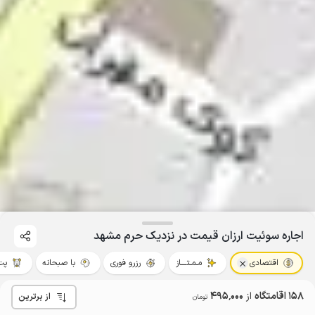
اجاره سوئیت ارزان قیمت در نزدیک حرم مشهد
اقتصادی
مـمـتــــاز
رزرو فوری
با صبحانه
پت‌
158 اقامتگاه
از
495٬000
از برترین
تومان