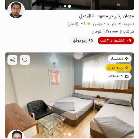
مهمان پذیر در مشهد - اتاق دبل
1 خوابه . 14 متر . تا 2 مهمان
4.9
(5 نظر)
1٬200٬000
هر شب از
تومان
10% تخفیف از 4 شب
5+ رزرو موفق
مـمـتــــــاز
رزرو فوری
4 اقامتگاه