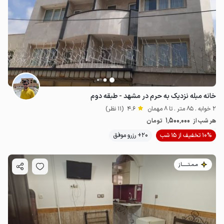
خانه مبله نزدیک به حرم در مشهد - طبقه دوم
2 خوابه . 85 متر . تا 8 مهمان
4.6
(11 نظر)
1٬500٬000
هر شب از
تومان
10% تخفیف از 15 شب
20+ رزرو موفق
مـمـتــــــاز