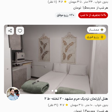
بدون خواب . 34 متر . تا 4 مهمان
4.6
(11 نظر)
1٬500٬000
هر شب از
تومان
10% تخفیف از 10 شب
20+ رزرو موفق
مـمـتــــــاز
رزرو فوری
هتل آپارتمان نزدیک حرم مشهد - ۲ تخته- ط ۲
بدون خواب . 10 متر . تا 3 مهمان
4.7
(31 نظر)
1٬200٬000
هر شب از
تومان