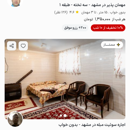
مهمان پذیر در مشهد - سه تخته - طبقه ۱
بدون خواب . 15 متر . تا 3 مهمان
4.6
(126 نظر)
1٬350٬000
هر شب از
تومان
10% تخفیف از 10 شب
200+ رزرو موفق
مـمـتــــــاز
اجاره سوئیت مبله در مشهد - بدون خواب