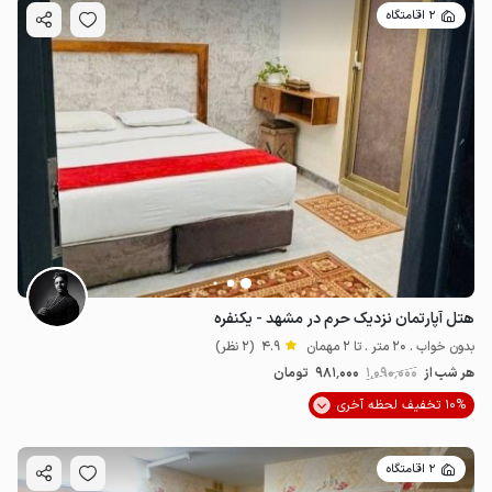
2 اقامتگاه
هتل آپارتمان نزدیک حرم در مشهد - یکنفره
بدون خواب . 20 متر . تا 2 مهمان
4.9
(2 نظر)
هر شب از
1٬090٬000
981٬000
تومان
10% تخفیف لحظه آخری
2 اقامتگاه