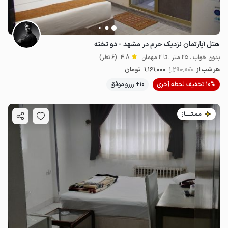
هتل آپارتمان نزدیک حرم در مشهد - دو تخته
بدون خواب . 25 متر . تا 2 مهمان
4.8
(6 نظر)
هر شب از
1٬290٬000
1٬161٬000
تومان
10% تخفیف لحظه آخری
10+ رزرو موفق
مـمـتــــــاز