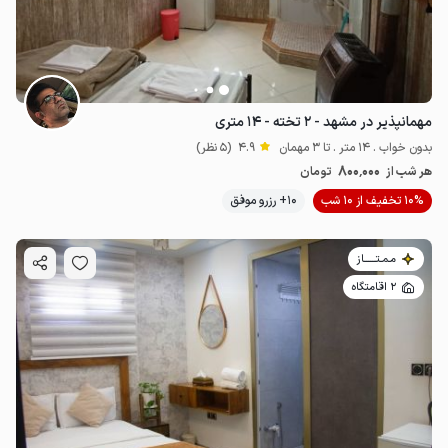
مهمانپذیر در مشهد - ۲ تخته - ۱۴ متری
بدون خواب . 14 متر . تا 3 مهمان
4.9
(5 نظر)
800٬000
هر شب از
تومان
10% تخفیف از 10 شب
10+ رزرو موفق
مـمـتــــــاز
2 اقامتگاه