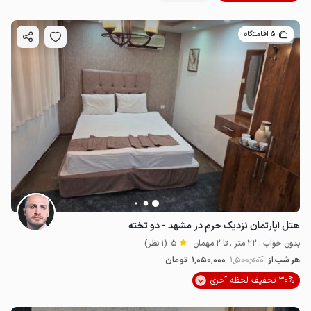
5 اقامتگاه
هتل آپارتمان نزدیک حرم در مشهد - دو تخته
بدون خواب . 22 متر . تا 2 مهمان
5
(1 نظر)
هر شب از
1٬500٬000
1٬050٬000
تومان
30% تخفیف لحظه آخری