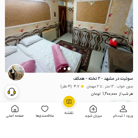
سوئیت در مشهد - ۲ تخته - همکف
بدون خواب . 12 متر . تا 2 مهمان
4.7
(4 نظر)
1٬200٬000
هر شب از
تومان
5+ رزرو موفق
OpenStreetMap
©
نقشه
ورود / ثبت‌نام
میزبان شوید
علاقه‌مندی‌ها
صفحه اصلی
رزرو فوری
4 اقامتگاه