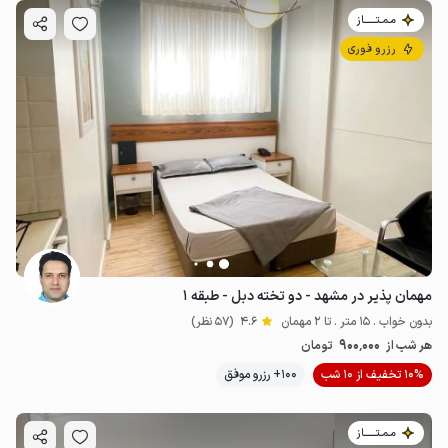
مـمـتــــــاز
رزرو فوری
مهمان پذیر در مشهد - دو تخته دبل - طبقه ۱
بدون خواب . 15 متر . تا 2 مهمان
4.6
(57 نظر)
900٬000
هر شب از
تومان
10% تخفیف از 10 شب
100+ رزرو موفق
مـمـتــــــاز