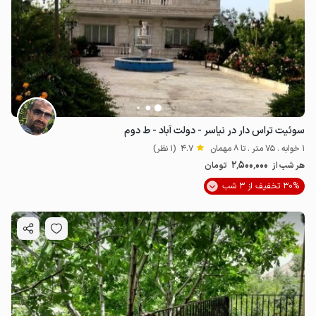
سوئیت تراس دار در نیاسر - دولت آباد - ط دوم
1 خوابه . 75 متر . تا 8 مهمان
4.7
(1 نظر)
2٬500٬000
هر شب از
تومان
30% تخفیف از 3 شب