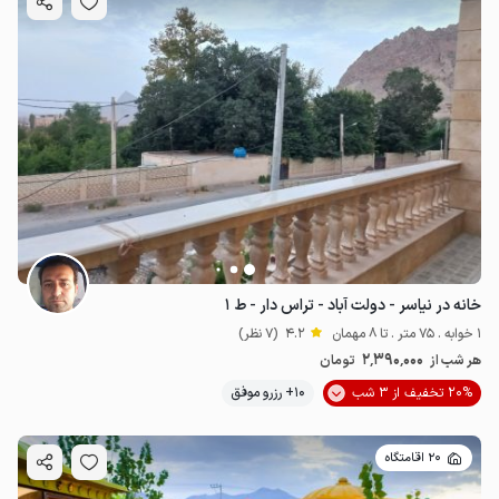
خانه در نیاسر - دولت آباد - تراس دار - ط ۱
1 خوابه . 75 متر . تا 8 مهمان
4.2
(7 نظر)
2٬390٬000
هر شب از
تومان
20% تخفیف از 3 شب
10+ رزرو موفق
20 اقامتگاه