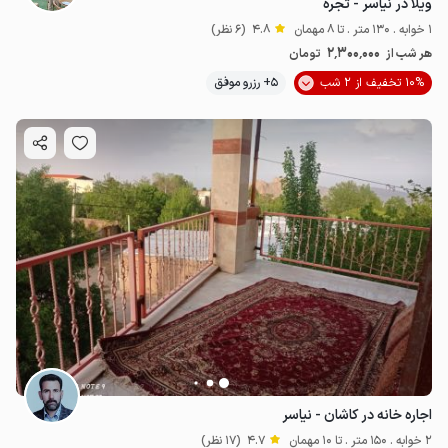
ویلا در نیاسر - تجره
1 خوابه . 130 متر . تا 8 مهمان
4.8
(6 نظر)
2٬300٬000
هر شب از
تومان
10% تخفیف از 2 شب
5+ رزرو موفق
اجاره خانه در کاشان - نیاسر
2 خوابه . 150 متر . تا 10 مهمان
4.7
(17 نظر)