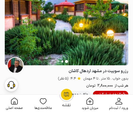
رزرو سوییت در مشهد اردهال کاشان
بدون خواب . 15 متر . تا 4 مهمان
4.4
(5 نظر)
2٬800٬000
هر شب از
تومان
20% تخفیف از 2 شب
10+ رزرو موفق
OpenStreetMap
©
نقشه
ورود / ثبت‌نام
میزبان شوید
علاقه‌مندی‌ها
صفحه اصلی