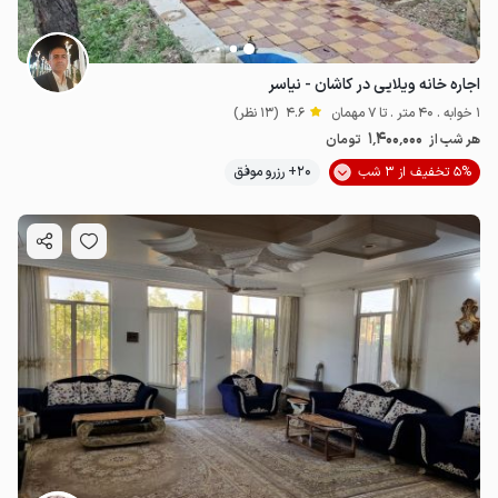
اجاره خانه ویلایی در کاشان - نیاسر
1 خوابه . 40 متر . تا 7 مهمان
4.6
(13 نظر)
1٬400٬000
هر شب از
تومان
5% تخفیف از 3 شب
20+ رزرو موفق