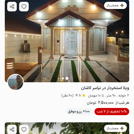
مـمـتــــــاز
ویلا استخردار در نیاسر کاشان
2 خوابه . 90 متر . تا 10 مهمان
4.8
(60 نظر)
2٬500٬000
هر شب از
تومان
10% تخفیف از 7 شب
100+ رزرو موفق
مـمـتــــــاز