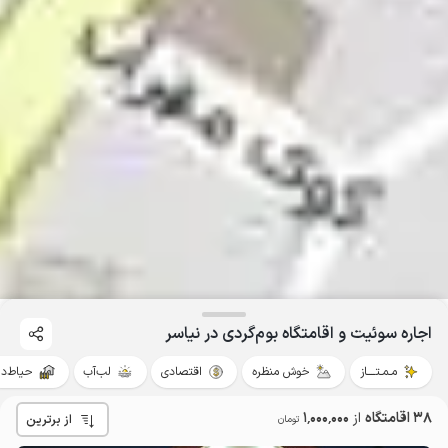
اجاره سوئیت و اقامتگاه بوم‌گردی در نیاسر
مـمـتــــاز
خوش منظره
اقتصادی
لب‌آب
حیاط‌دا
38 اقامتگاه
از
1٬000٬000
از برترین
تومان