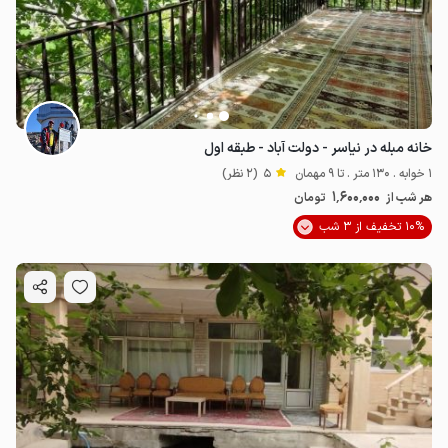
خانه مبله در نیاسر - دولت آباد - طبقه اول
1 خوابه . 130 متر . تا 9 مهمان
5
(2 نظر)
1٬600٬000
هر شب از
تومان
10% تخفیف از 3 شب
2.8
میلیون ت
4.4