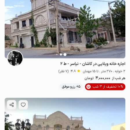
اجاره خانه ویلایی در کاشان - نیاسر - ط ۲
2 خوابه . 270 متر . تا 15 مهمان
4.8
(7 نظر)
4٬000٬000
هر شب از
تومان
10% تخفیف از 3 شب
5+ رزرو موفق