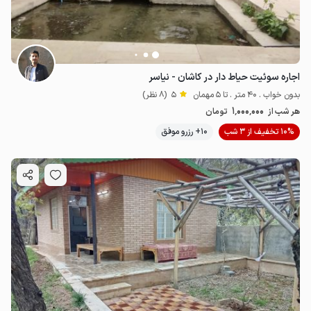
اجاره سوئیت حیاط دار در کاشان - نیاسر
بدون خواب . 40 متر . تا 5 مهمان
5
(8 نظر)
1٬000٬000
هر شب از
تومان
10% تخفیف از 3 شب
10+ رزرو موفق