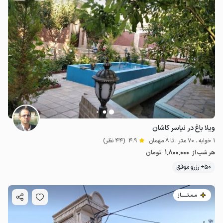
ویلا باغ در نیاسر کاشان
1 خوابه . 70 متر . تا 8 مهمان
4.9
(44 نظر)
1٬800٬000
هر شب از
تومان
50+ رزرو موفق
مـمـتــــــاز