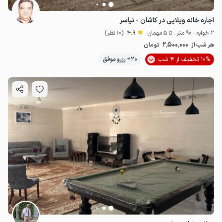
اجاره خانه ویلایی در کاشان - نیاسر
2 خوابه . 90 متر . تا 5 مهمان
4.9
(10 نظر)
2٬500٬000
هر شب از
تومان
10% تخفیف از 4 شب
20+ رزرو موفق