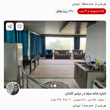
1٬500٬000
هر شب از
تومان
10% تخفیف از 3 شب
20+ رزرو موفق
اجاره خانه مبله در نیاسر کاشان
1 خوابه . 85 متر . تا 5 مهمان
4.5
(36 نظر)
1٬000٬000
هر شب از
تومان