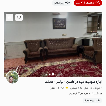
30% تخفیف از 7 شب
50+ رزرو موفق
اجاره سوئیت مبله در کاشان - نیاسر - همکف
1 خوابه . 100 متر . تا 7 مهمان
4.6
(10 نظر)
2٬000٬000
هر شب از
تومان
10+ رزرو موفق