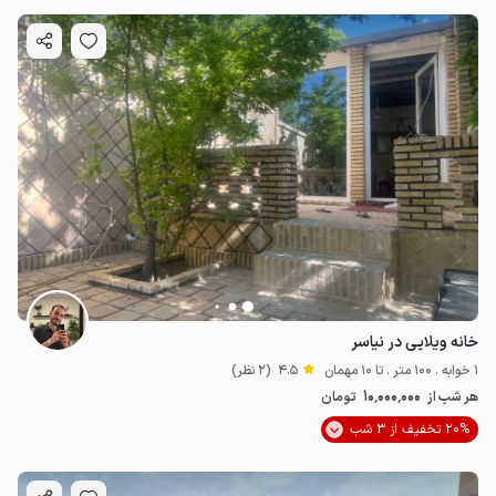
خانه ویلایی در نیاسر
1 خوابه . 100 متر . تا 10 مهمان
4.5
(2 نظر)
10٬000٬000
هر شب از
تومان
20% تخفیف از 3 شب