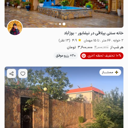
خانه سنتی ییلاقی در نیشابور - بوژآباد
2 خوابه . 66 متر . تا 15 مهمان
4.9
(13 نظر)
هر شب از
4٬000٬000
3٬600٬000
تومان
10% تخفیف لحظه آخری
20+ رزرو موفق
مـمـتــــــاز