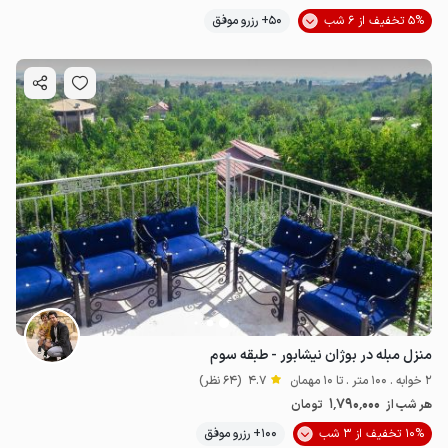
5% تخفیف از 6 شب
50+ رزرو موفق
منزل مبله در بوژان نیشابور - طبقه سوم
2 خوابه . 100 متر . تا 10 مهمان
4.7
(64 نظر)
1٬790٬000
هر شب از
تومان
10% تخفیف از 3 شب
100+ رزرو موفق