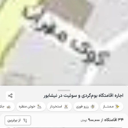
اجاره اقامتگاه بوم‌گردی و سوئیت در نیشابور
مـمـتــــاز
رزرو فوری
استخردار
خوش منظره
جکو
34 اقامتگاه
از
900٬000
از برترین
تومان