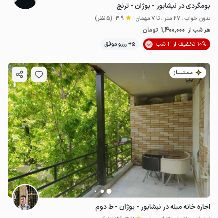
بومگردی در نیشابور - بوژان - ترنج
بدون خواب . 27 متر . تا 7 مهمان
4.9
(5 نظر)
1٬400٬000
هر شب از
تومان
10% تخفیف از 2 شب
5+ رزرو موفق
مـمـتــــــاز
اجاره خانه مبله در نیشابور - بوژان - ط دوم