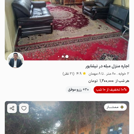
اجاره منزل مبله در نیشابور
2 خوابه . 80 متر . تا 8 مهمان
4.9
(21 نظر)
1٬200٬000
هر شب از
تومان
10% تخفیف از 10 شب
20+ رزرو موفق
مـمـتــــــاز