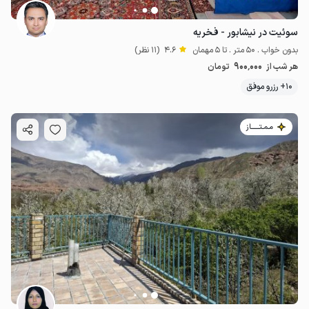
سوئیت در نیشابور - فخریه
بدون خواب . 50 متر . تا 5 مهمان
4.6
(11 نظر)
900٬000
هر شب از
تومان
10+ رزرو موفق
مـمـتــــــاز