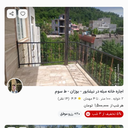
اجاره خانه مبله در نیشابور - بوژان - ط سوم
2 خوابه . 100 متر . تا 4 مهمان
4.4
(14 نظر)
1٬500٬000
هر شب از
تومان
5% تخفیف از 3 شب
20+ رزرو موفق