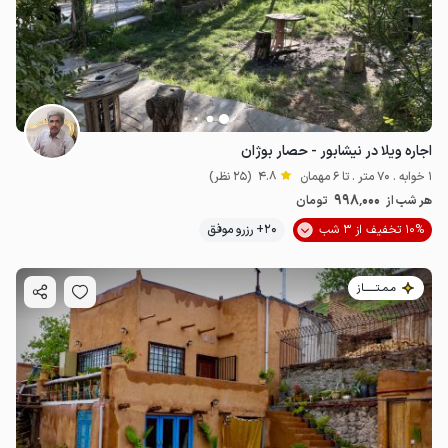
اجاره ویلا در نیشابور - حصار بوژان
1 خوابه . 70 متر . تا 6 مهمان
4.8
(25 نظر)
998٬000
هر شب از
تومان
10% تخفیف از 3 شب
20+ رزرو موفق
مـمـتــــــاز
900٬000
ت
4.6