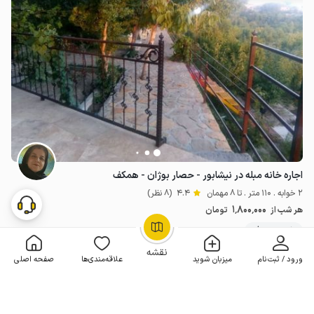
اجاره خانه مبله در نیشابور - حصار بوژان - همکف
2 خوابه . 110 متر . تا 8 مهمان
4.4
(8 نظر)
1٬800٬000
هر شب از
تومان
10+ رزرو موفق
OpenStreetMap
©
نقشه
ورود / ثبت‌نام
میزبان شوید
علاقه‌مندی‌ها
صفحه اصلی