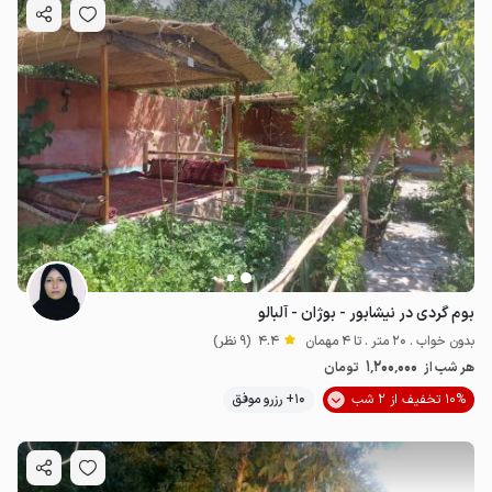
بوم گردی در نیشابور - بوژان - آلبالو
بدون خواب . 20 متر . تا 4 مهمان
4.4
(9 نظر)
1٬200٬000
هر شب از
تومان
10% تخفیف از 2 شب
10+ رزرو موفق