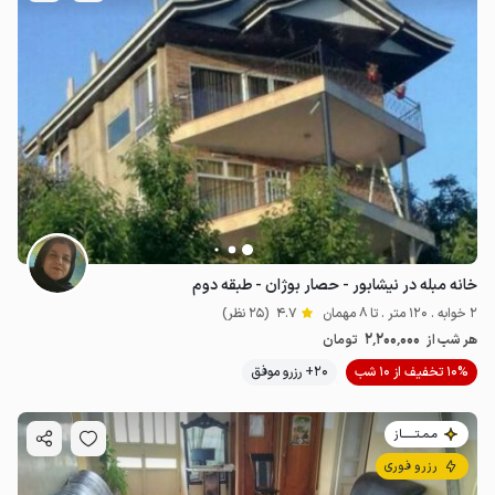
خانه مبله در نیشابور - حصار بوژان - طبقه دوم
2 خوابه . 120 متر . تا 8 مهمان
4.7
(25 نظر)
2٬200٬000
هر شب از
تومان
10% تخفیف از 10 شب
20+ رزرو موفق
مـمـتــــــاز
رزرو فوری