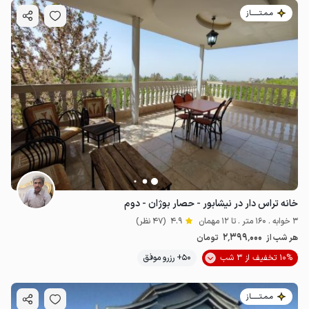
مـمـتــــــاز
خانه تراس دار در نیشابور - حصار بوژان - دوم
3 خوابه . 160 متر . تا 12 مهمان
4.9
(47 نظر)
2٬399٬000
هر شب از
تومان
10% تخفیف از 3 شب
50+ رزرو موفق
مـمـتــــــاز