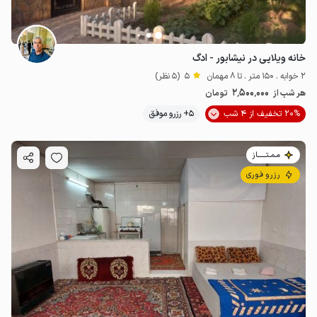
خانه ویلایی در نیشابور - ادگ
2 خوابه . 150 متر . تا 8 مهمان
5
(5 نظر)
2٬500٬000
هر شب از
تومان
20% تخفیف از 4 شب
5+ رزرو موفق
مـمـتــــــاز
رزرو فوری