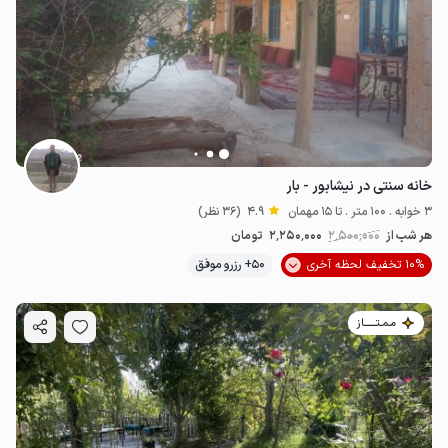
خانه سنتی در نیشابور - بار
3 خوابه . 100 متر . تا 15 مهمان
4.9
(36 نظر)
هر شب از
2٬500٬000
2٬250٬000
تومان
10% تخفیف لحظه آخری
50+ رزرو موفق
مـمـتــــــاز