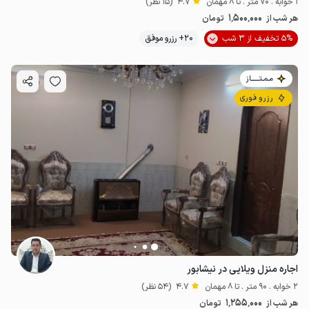
1 خوابه . 70 متر . تا 8 مهمان
4.7
(15 نظر)
1٬500٬000
هر شب از
تومان
5% تخفیف از 3 شب
20+ رزرو موفق
مـمـتــــــاز
رزرو فوری
اجاره منزل ویلایی در نیشابور
2 خوابه . 90 متر . تا 8 مهمان
4.7
(54 نظر)
1٬255٬000
هر شب از
تومان