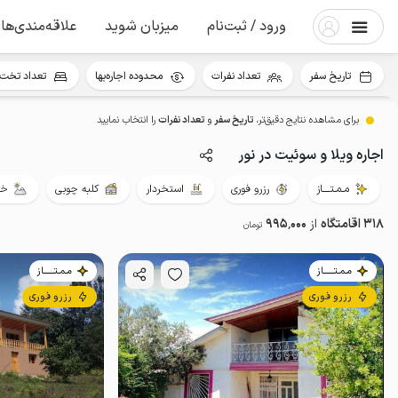
ورود / ثبت‌نام
میزبان شوید
علاقه‌مندی‌ها
تاریخ سفر
تعداد نفرات
محدوده اجاره‌بها
تعداد تخت 
برای مشاهده نتایج دقیق‌تر،
تاریخ سفر
و
تعداد نفرات
را انتخاب نمایید
اجاره ویلا و سوئیت در نور
مـمـتــــاز
رزرو فوری
استخردار
کلبه چوبی
خو
318 اقامتگاه
از
995٬000
تومان
مـمـتــــــاز
مـمـتــــــاز
رزرو فوری
رزرو فوری