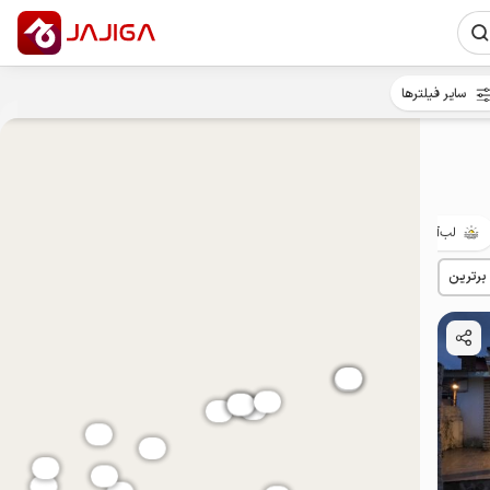
سایر فیلترها
لب‌آب
حیاط‌دار
با صبحانه
پت‌نواز
ییلاقی
 برترین