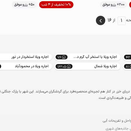
موقعیت در نقشه
200+ رزرو موفق
10% تخفیف از 4 شب
50+ رزرو موفق
پت‌نواز
لب آب
16
1
ه
از
اجاره ویلا با استخر آب گرم در نور
اجاره ویلا استخردار در نور
76
42
اجاره ویلا شمال
اجاره ویلا در محمودآباد
16205
81
یای خزر در کنار هم تجربه‌ای منحصربه‌فرد برای گردشگران می‌سازند. این شهر با پارک جنگلی نو
دگی و طبیعت‌گردی است.
احل و تفریحات آبی.
ی جاذبه‌های شهری.