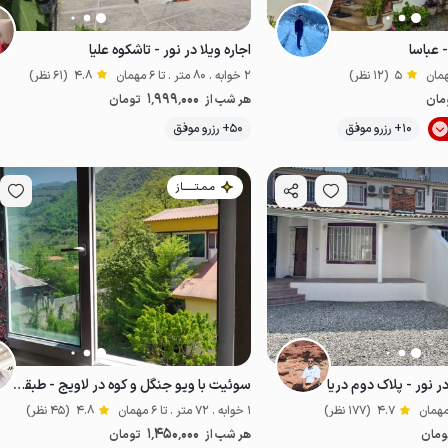
- عباسا
اجاره ویلا در نور - تاشکوه علیا
5
(12 نظر)
2 خوابه . 80 متر . تا 6 مهمان
4.8
(61 نظر)
1٬999٬000
مان
هر شب از
تومان
موقعیت در نقشه
10+ رزرو موفق
50+ رزرو موفق
مـمـتــــــاز
 نور - پلاک دوم دریا
سوئیت با ویو جنگل و کوه در لاویج - طبقه اول
4.7
(177 نظر)
1 خوابه . 72 متر . تا 6 مهمان
4.8
(45 نظر)
1٬450٬000
ومان
هر شب از
تومان