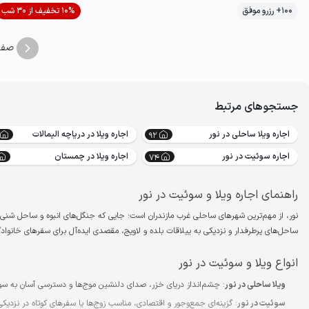
100+ رزرو موفق
10% تخفیف از 30 شب
ضدعفونی‌شده
صفح
جستجوهای مرتبط
اجاره ویلا ساحلی در نور
اجاره ویلا در دریاچه الیمالات
92
اجاره سوئیت در نور
اجاره ویلا در چمستان
74
راهنمای اجاره ویلا و سوئیت در نور
نور، از مهم‌ترین شهرهای ساحلی غرب مازندران است؛ جایی که جنگل‌های انبوه و ساحل شنی در
ساحل‌های پرطرفدار و نزدیکی به ییلاقات بلده و لاویج، مقصدی ایده‌آل برای سفرهای خانوا
انواع ویلا و سوئیت در نور
ویلا ساحلی در نور
: چشم‌انداز دریای خزر، صدای دلنشین موج‌ها و دسترسی آسان به سو
سوئیت در نور
: گزینه‌ای جمع‌وجور و اقتصادی، مناسب زوج‌ها یا سفرهای کوتاه در نزدیک