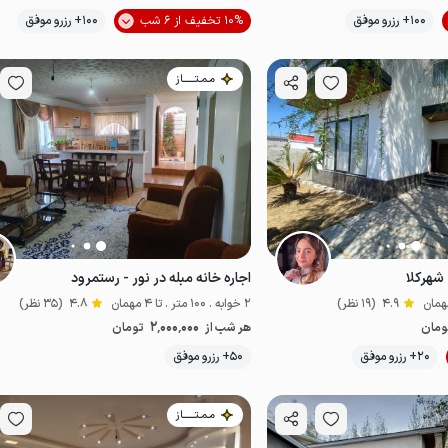
موقعیت در نقشه
100+ رزرو موفق
10% تخفیف از 6 شب
100+ رزرو موفق
مـمـتــــــاز
 شهرکلا
اجاره خانه مبله در نور - رستمرود
4.9
(19 نظر)
2 خوابه . 100 متر . تا 4 مهمان
4.8
(35 نظر)
2٬000٬000
ومان
هر شب از
تومان
موقعیت در نقشه
20+ رزرو موفق
50+ رزرو موفق
مـمـتــــــاز