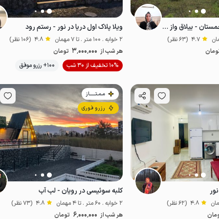
اجاره کلبه جنگلی در چمستان - ییلاق واز سفلی
ویلا پلاک اول دریا در نور - رستم رود
4.7
(63 نظر)
2 خوابه . 100 متر . تا 7 مهمان
4.8
(106 نظر)
3٬000٬000
ومان
هر شب از
تومان
موقعیت در نقشه
10% تخفیف از 30 شب
100+ رزرو موفق
خوش منظره
ضدعفونی‌شده
مـمـتــــــاز
رزرو فوری
نور
کلبه سوئیسی در رویان - لب آب
4.8
(62 نظر)
2 خوابه . 60 متر . تا 4 مهمان
4.8
(73 نظر)
6٬000٬000
مان
هر شب از
تومان