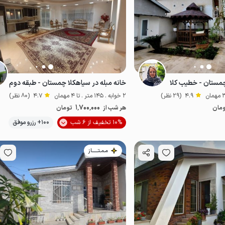
مستان - خطیب کلا
خانه مبله در سیاهکلا چمستان - طبقه دوم
4.9
(29 نظر)
2 خوابه . 145 متر . تا 4 مهمان
4.7
(80 نظر)
1٬700٬000
مان
هر شب از
تومان
موقعیت در نقشه
10% تخفیف از 6 شب
100+ رزرو موفق
مـمـتــــــاز