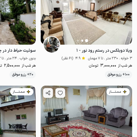
ویلا دوبلکس در رستم رود نور - ۱
سوئیت حیاط دار در چ
3 خوابه . 230 متر . تا 7 مهمان
4.9
(61 نظر)
بدون خواب . 24 متر . تا 3 مهمان
2٬500٬000
3٬000٬000
هر شب از
تومان
هر شب از
تو
موقعیت در نقشه
100+ رزرو موفق
20+ رزرو موفق
مـمـتــــــاز
مـمـتــــــاز