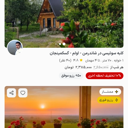
کلبه سوئیسی در شاندرمن - اولم - گسکمینجان
1 خوابه . 70 متر . تا 4 مهمان
4.8
(40 نظر)
هر شب از
2٬650٬000
2٬385٬000
تومان
10% تخفیف لحظه آخری
50+ رزرو موفق
مـمـتــــــاز
رزرو فوری