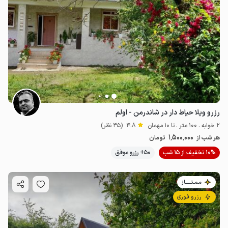
رزرو ویلا حیاط دار در شاندرمن - اولم
2 خوابه . 100 متر . تا 10 مهمان
4.8
(35 نظر)
1٬500٬000
هر شب از
تومان
10% تخفیف از 15 شب
50+ رزرو موفق
مـمـتــــــاز
رزرو فوری