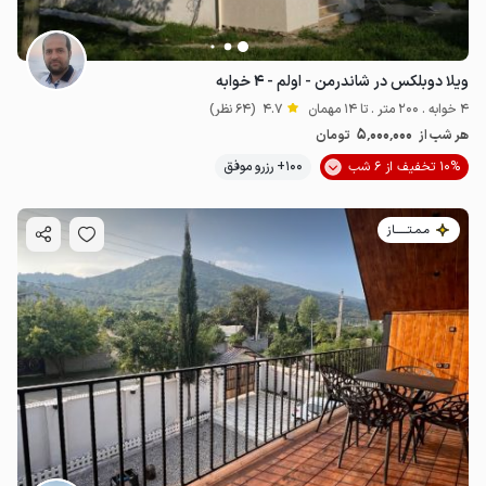
ویلا دوبلکس در شاندرمن - اولم - ۴ خوابه
4 خوابه . 200 متر . تا 14 مهمان
4.7
(64 نظر)
5٬000٬000
هر شب از
تومان
10% تخفیف از 6 شب
100+ رزرو موفق
مـمـتــــــاز