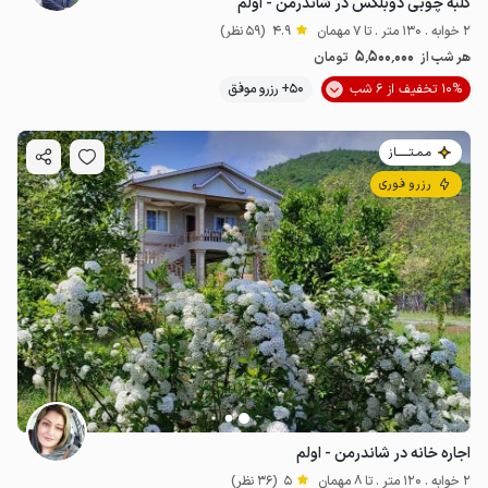
کلبه چوبی دوبلکس در شاندرمن - اولم
2 خوابه . 130 متر . تا 7 مهمان
4.9
(59 نظر)
5٬500٬000
هر شب از
تومان
10% تخفیف از 6 شب
50+ رزرو موفق
مـمـتــــــاز
رزرو فوری
اجاره خانه در شاندرمن - اولم
2 خوابه . 120 متر . تا 8 مهمان
5
(36 نظر)