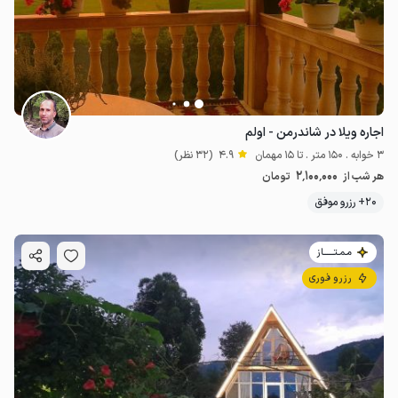
اجاره ویلا در شاندرمن - اولم
3 خوابه . 150 متر . تا 15 مهمان
4.9
(32 نظر)
2٬100٬000
هر شب از
تومان
20+ رزرو موفق
مـمـتــــــاز
رزرو فوری
840٬000
ت
5