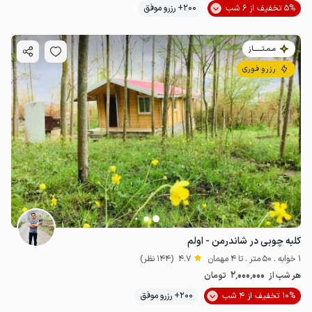
5% تخفیف از 6 شب
200+ رزرو موفق
مـمـتــــــاز
رزرو فوری
کلبه چوبی در شاندرمن - اولم
1 خوابه . 50 متر . تا 4 مهمان
4.7
(144 نظر)
2٬000٬000
هر شب از
تومان
10% تخفیف از 4 شب
200+ رزرو موفق