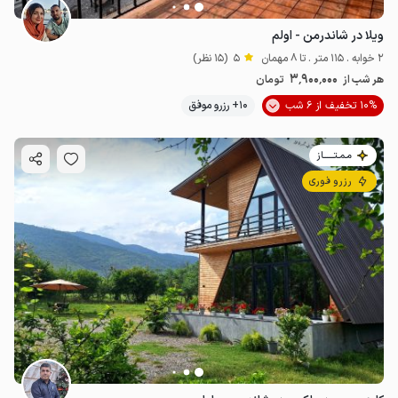
ویلا در شاندرمن - اولم
2 خوابه . 115 متر . تا 8 مهمان
5
(15 نظر)
3٬900٬000
هر شب از
تومان
10% تخفیف از 6 شب
10+ رزرو موفق
مـمـتــــــاز
رزرو فوری