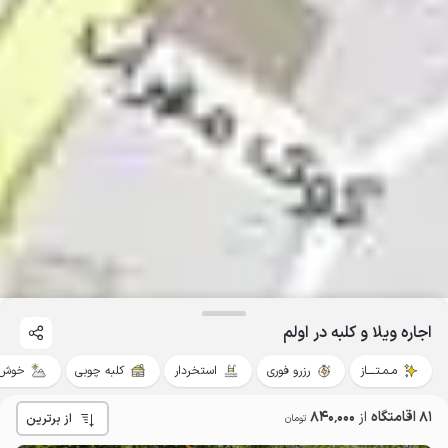
اجاره ویلا و کلبه در اولم
مـمـتــــاز
رزرو فوری
استخردار
کلبه چوبی
خوش 
81 اقامتگاه
از
840٬000
از برترین
تومان