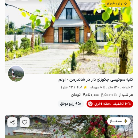
رزرو فوری
کلبه سوئیسی جکوزی دار در شاندرمن - اولم
2 خوابه . 130 متر . تا 8 مهمان
4.8
(43 نظر)
هر شب از
4٬500٬000
4٬050٬000
تومان
10% تخفیف لحظه آخری
50+ رزرو موفق
مـمـتــــــاز