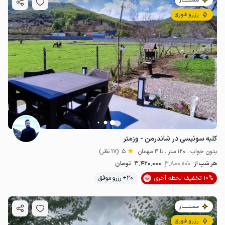
مـمـتــــــاز
رزرو فوری
کلبه سوئیسی در شاندرمن - وزمتر
بدون خواب . 120 متر . تا 4 مهمان
5
(17 نظر)
هر شب از
3٬800٬000
3٬420٬000
تومان
10% تخفیف لحظه آخری
20+ رزرو موفق
مـمـتــــــاز
رزرو فوری