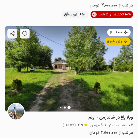
4٬000٬000
هر شب از
تومان
10% تخفیف از 5 شب
50+ رزرو موفق
مـمـتــــــاز
رزرو فوری
ویلا باغ در شاندرمن - اولم
2 خوابه . 100 متر . تا 8 مهمان
4.9
(161 نظر)
2٬500٬000
هر شب از
تومان