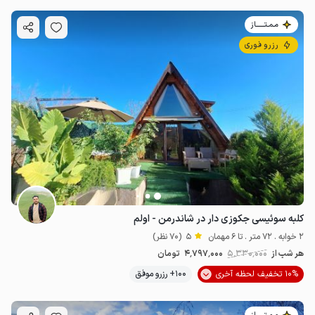
مـمـتــــــاز
رزرو فوری
کلبه سوئیسی جکوزی دار در شاندرمن - اولم
2 خوابه . 72 متر . تا 6 مهمان
5
(70 نظر)
هر شب از
5٬330٬000
4٬797٬000
تومان
10% تخفیف لحظه آخری
100+ رزرو موفق