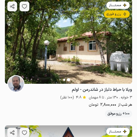
مـمـتــــــاز
رزرو فوری
ویلا با حیاط دلباز در شاندرمن - اولم
3 خوابه . 130 متر . تا 8 مهمان
4.8
(100 نظر)
2٬800٬000
هر شب از
تومان
100+ رزرو موفق
مـمـتــــــاز