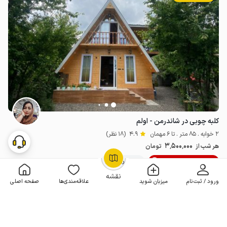
کلبه چوبی در شاندرمن - اولم
2 خوابه . 85 متر . تا 6 مهمان
4.9
(18 نظر)
3٬500٬000
هر شب از
تومان
10% تخفیف از 4 شب
20+ رزرو موفق
OpenStreetMap
©
نقشه
ورود / ثبت‌نام
میزبان شوید
علاقه‌مندی‌ها
صفحه اصلی
مـمـتــــــاز
رزرو فوری