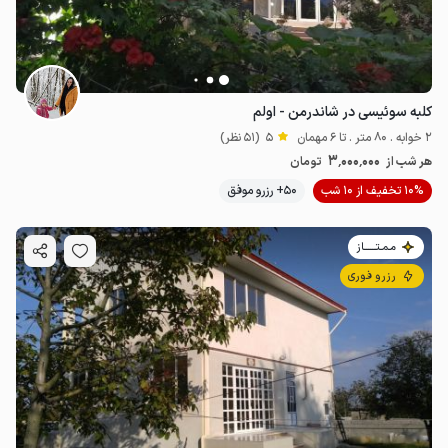
کلبه سوئیسی در شاندرمن - اولم
2 خوابه . 80 متر . تا 6 مهمان
5
(51 نظر)
3٬000٬000
هر شب از
تومان
10% تخفیف از 10 شب
50+ رزرو موفق
مـمـتــــــاز
رزرو فوری