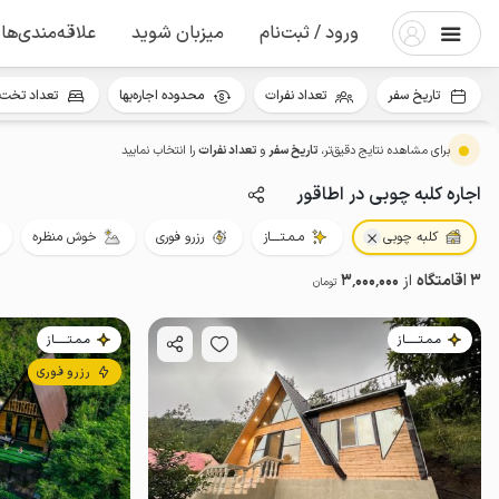
ورود / ثبت‌نام
میزبان شوید
علاقه‌مندی‌ها
تاریخ سفر
تعداد نفرات
محدوده اجاره‌بها
تعداد تخت 
برای مشاهده نتایج دقیق‌تر،
تاریخ سفر
و
تعداد نفرات
را انتخاب نمایید
اجاره کلبه چوبی در اطاقور
کلبه چوبی
مـمـتــــاز
رزرو فوری
خوش منظره
3 اقامتگاه
از
3٬000٬000
تومان
مـمـتــــــاز
مـمـتــــــاز
رزرو فوری