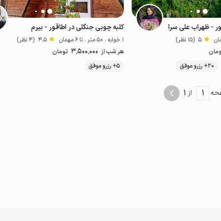
ر - ظهراب علی سرا
کلبه چوبی جنگلی در اطاقور - بیرم
5
(15 نظر)
1 خوابه . 50 متر . تا 6 مهمان
4.5
(4 نظر)
3٬500٬000
مان
هر شب از
تومان
موقعیت در نقشه
20+ رزرو موفق
5+ رزرو موفق
خوش منظره
خوش غذا
1
1
حه
از