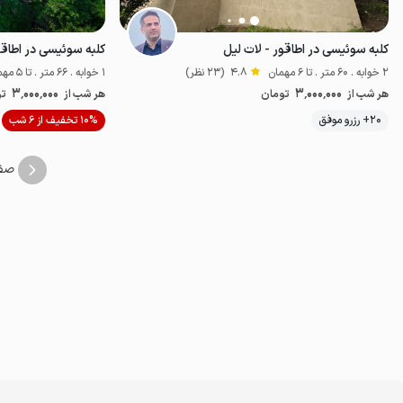
کلبه سوئیسی در اطاقور - لات لیل
کلبه سوئیسی در اطاقو
2 خوابه . 60 متر . تا 6 مهمان
4.8
(23 نظر)
1 خوابه . 66 متر . تا 5 مهمان
3٬000٬000
3٬000٬000
هر شب از
تومان
هر شب از
تو
20+ رزرو موفق
10% تخفیف از 6 شب
خوش منظره
صف