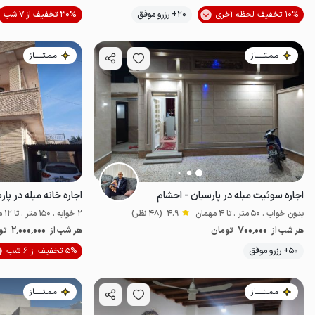
10% تخفیف لحظه آخری
20+ رزرو موفق
30% تخفیف از 7 شب
اقتصادی
پت‌نو
مـمـتــــــاز
مـمـتــــــاز
اجاره سوئیت مبله در پارسیان - احشام
اجاره خانه مبله در پار
بدون خواب . 50 متر . تا 4 مهمان
4.9
(48 نظر)
2 خوابه . 150 متر . تا 12 مهمان
2٬000٬000
700٬000
هر شب از
تومان
هر شب از
تو
50+ رزرو موفق
5% تخفیف از 6 شب
اقتصادی
مـمـتــــــاز
مـمـتــــــاز