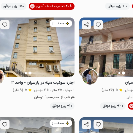
موقعیت در نقشه
10+ رزرو موفق
20% تخفیف لحظه آخری
50+ رزرو موفق
از
اقتصادی
مـمـتــــــاز
سیان
اجاره سوئیت مبله در پارسیان - واحد ۳
5
(26 نظر)
1 خوابه . 45 متر . تا 4 مهمان
5
(9 نظر)
1٬000٬000
مان
هر شب از
تومان
موقعیت در نقشه
موقعیت در نقشه
20+ رزرو موفق
10+ رزرو موفق
مـمـتــــــاز