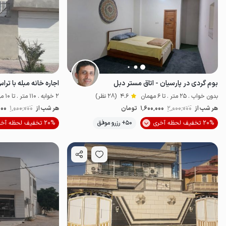
بوم گردی در پارسیان - اتاق مستر دبل
اجاره خانه مبله با تر
بدون خواب . 25 متر . تا 6 مهمان
4.6
(28 نظر)
2 خوابه . 110 متر . تا 10 مهمان
هر شب از
2٬000٬000
1٬600٬000
تومان
هر شب از
1٬000٬000
000
20% تخفیف لحظه آخری
50+ رزرو موفق
20% تخفیف لحظه آخری
پت‌نواز