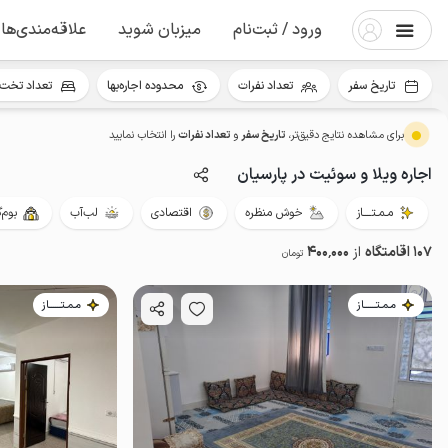
ورود / ثبت‌نام
میزبان شوید
علاقه‌مندی‌ها
تاریخ سفر
تعداد نفرات
محدوده اجاره‌بها
تعداد تخت 
برای مشاهده نتایج دقیق‌تر،
تاریخ سفر
و
تعداد نفرات
را انتخاب نمایید
اجاره ویلا و سوئیت در پارسیان
مـمـتــــاز
خوش منظره
اقتصادی
لب‌آب
بوم‌
107 اقامتگاه
از
400٬000
تومان
مـمـتــــــاز
مـمـتــــــاز