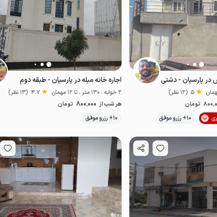
اس در پارسیان - دشتی
اجاره خانه مبله در پارسیان - طبقه دوم
5
(12 نظر)
2 خوابه . 130 متر . تا 12 مهمان
4.7
(13 نظر)
800٬000
800٬
تومان
هر شب از
تومان
موقعیت در نقشه
10+ رزرو موفق
10+ رزرو موفق
اقتصادی
پت‌نواز