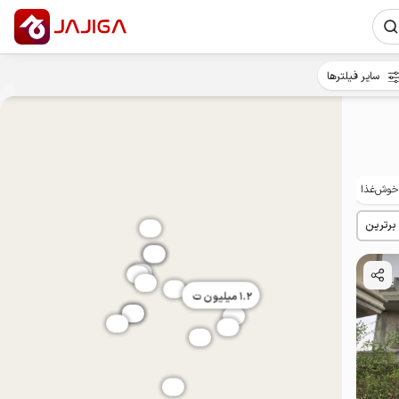
سایر فیلترها
خوش‌غذا
توان‌یابان
 برترین
1.2
میلیون ت