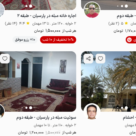
- طبقه دوم
اجاره خانه مبله در پارسیان - طبقه ۲
5
(2 نظر)
2 خوابه . 120 متر . تا 13 مهمان
4.4
(14 نظر)
1٬500٬000
1٬170٬
تومان
هر شب از
تومان
10% تخفیف از 10 شب
10+ رزرو موفق
اقتصادی
 احشام
سوئیت مبله در پارسیان - طبقه دوم
2 خوابه . 110 متر . تا 10 مهمان
مان
هر شب از
1٬500٬000
1٬200٬000
تومان