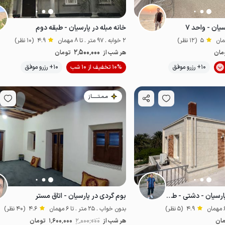
سیان - واحد ۷
خانه مبله در پارسیان - طبقه دوم
5
(12 نظر)
2 خوابه . 97 متر . تا 8 مهمان
4.9
(10 نظر)
2٬500٬000
مان
هر شب از
تومان
موقعیت در نقشه
موقعیت در نقشه
10+ رزرو موفق
10% تخفیف از 10 شب
10+ رزرو موفق
مـمـتــــــاز
سوئیت تراس دار در پارسیان - دشتی - طبقه ۲
بوم گردی در پارسیان - اتاق مستر
4.9
(5 نظر)
بدون خواب . 25 متر . تا 6 مهمان
4.6
(40 نظر)
ان
هر شب از
2٬000٬000
1٬600٬000
تومان