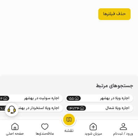
حذف فیلترها
جستجوهای مرتبط
اجاره ویلا در بهشهر
اجاره سوئیت در بهشهر
46
155
اجاره ویلا شمال
اجاره ویلا استخردار در بهشهر
38
14734
OpenStreetMap
©
نقشه
ورود / ثبت‌نام
میزبان شوید
علاقه‌مندی‌ها
صفحه اصلی