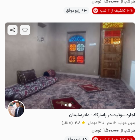
1.5
میلیون ت
4.8
1٬500٬000
هر شب از
تومان
10% تخفیف از 2 شب
10+ رزرو موفق
اجاره سوئیت در پاسارگاد - مادرسلیمان
بدون خواب . 16 متر . تا 4 مهمان
4.8
(5 نظر)
1٬500٬000
هر شب از
تومان
10% تخفیف از 2 شب
5+ رزرو موفق