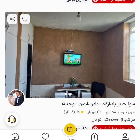
سوئیت در پاسارگاد - مادرسلیمان - واحد ۵
بدون خواب . 25 متر . تا 4 مهمان
5
(8 نظر)
1٬500٬000
هر شب از
تومان
10% تخفیف از 2 شب
5+ رزرو موفق
OpenStreetMap
©