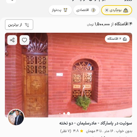
بوم‌گردی
اقتصادی
پت‌نواز
4 اقامتگاه
از
1٬500٬000
از برترین
تومان
2 اقامتگاه
سوئیت در پاسارگاد - مادرسلیمان - دو تخته
بدون خواب . 16 متر . تا 4 مهمان
4.8
(7 نظر)