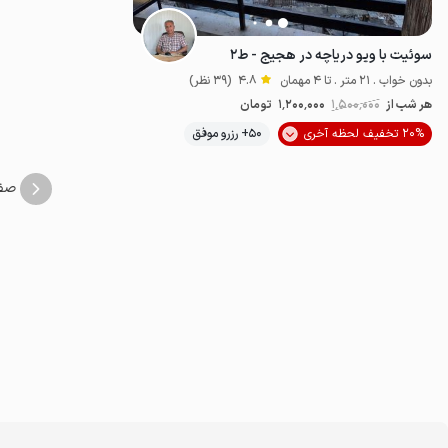
سوئیت با ویو دریاچه در هجیج - ط۲
بدون خواب . 21 متر . تا 4 مهمان
4.8
(39 نظر)
هر شب از
1٬500٬000
1٬200٬000
تومان
20% تخفیف لحظه آخری
50+ رزرو موفق
اقتصادی
صف