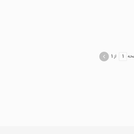
موقعیت در نقشه
1
1
حه
از