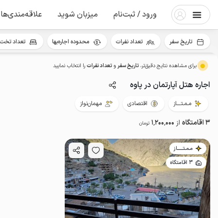
ورود / ثبت‌نام
میزبان شوید
علاقه‌مندی‌ها
تاریخ سفر
تعداد نفرات
محدوده اجاره‌بها
تعداد تخت 
برای مشاهده نتایج دقیق‌تر،
تاریخ سفر
و
تعداد نفرات
را انتخاب نمایید
اجاره هتل آپارتمان در پاوه
مـمـتــــاز
اقتصادی
مهمان‌نواز
3 اقامتگاه
از
1٬200٬000
تومان
مـمـتــــــاز
3 اقامتگاه